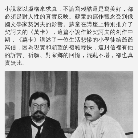
小說家以虛構來求真，不論寫殘酷還是寫美好，都
必須是對人性的真實反映。蘇童的寫作觀念受到俄
國文學家契訶夫的影響。蘇童在講座上特別推介了
契訶夫的《萬卡》，這篇小說作於契訶夫的創作中
期，《萬卡》講述了一位生活悲慘的小學徒給爺爺
寫信，因為現實和願望的複雜輕快，這封信裡有他
的訴苦、祈願、對家鄉的回憶，混亂不堪，卻也真
實無比。