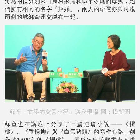
角為兩位分別來自農村家庭和城市家庭的母親，她
們擁有相同的名字「招娣」，兩人的命運亦與河流
兩側的城鄉命運交織在一起。
蘇童「文學的交叉小徑」講座現場 圖：橙新聞
蘇童也在講座上分享了三篇短篇小說——《櫻
桃》、《垂楊柳》與《白雪豬頭》的寫作心路。創
作於1990年的《櫻桃》，靈感來自於蘇童友人述