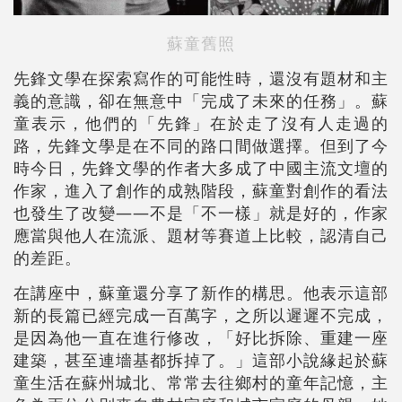
蘇童舊照
先鋒文學在探索寫作的可能性時，還沒有題材和主
義的意識，卻在無意中「完成了未來的任務」。蘇
童表示，他們的「先鋒」在於走了沒有人走過的
路，先鋒文學是在不同的路口間做選擇。但到了今
時今日，先鋒文學的作者大多成了中國主流文壇的
作家，進入了創作的成熟階段，蘇童對創作的看法
也發生了改變——不是「不一樣」就是好的，作家
應當與他人在流派、題材等賽道上比較，認清自己
的差距。
在講座中，蘇童還分享了新作的構思。他表示這部
新的長篇已經完成一百萬字，之所以遲遲不完成，
是因為他一直在進行修改，「好比拆除、重建一座
建築，甚至連墻基都拆掉了。」這部小說緣起於蘇
童生活在蘇州城北、常常去往鄉村的童年記憶，主