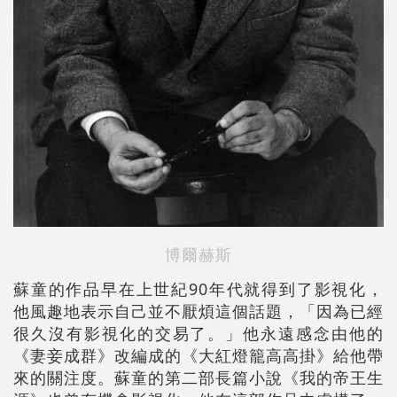
博爾赫斯
蘇童的作品早在上世紀90年代就得到了影視化，
他風趣地表示自己並不厭煩這個話題，「因為已經
很久沒有影視化的交易了。」他永遠感念由他的
《妻妾成群》改編成的《大紅燈籠高高掛》給他帶
來的關注度。蘇童的第二部長篇小說《我的帝王生