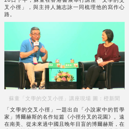
叉小徑」，與主持人施志詠一同梳理他的寫作心
路。
蘇童「文學的交叉小徑」講座現場 圖：橙新聞
「文學的交叉小徑」一題出自「小說家中的哲學
家」博爾赫斯的名作短篇《小徑分叉的花園》。遠
在南美、從未來過中國且晚年目盲的博爾赫斯，在