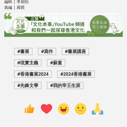
編輯 | 李相怡
責編 | 羅茜
#書展
#寫作
#書展講座
#現實主義
#蘇童
#香港書展2024
#2024香港書展
#先鋒文學
#我的帝王生涯