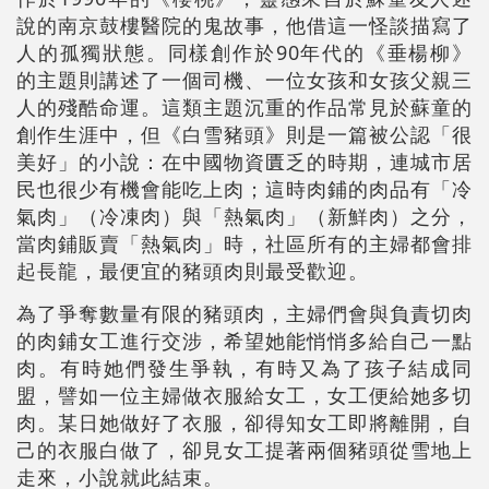
說的南京鼓樓醫院的鬼故事，他借這一怪談描寫了
人的孤獨狀態。同樣創作於90年代的《垂楊柳》
的主題則講述了一個司機、一位女孩和女孩父親三
人的殘酷命運。這類主題沉重的作品常見於蘇童的
創作生涯中，但《白雪豬頭》則是一篇被公認「很
美好」的小說：在中國物資匱乏的時期，連城市居
民也很少有機會能吃上肉；這時肉鋪的肉品有「冷
氣肉」（冷凍肉）與「熱氣肉」（新鮮肉）之分，
當肉鋪販賣「熱氣肉」時，社區所有的主婦都會排
起長龍，最便宜的豬頭肉則最受歡迎。
為了爭奪數量有限的豬頭肉，主婦們會與負責切肉
的肉鋪女工進行交涉，希望她能悄悄多給自己一點
肉。有時她們發生爭執，有時又為了孩子結成同
盟，譬如一位主婦做衣服給女工，女工便給她多切
肉。某日她做好了衣服，卻得知女工即將離開，自
己的衣服白做了，卻見女工提著兩個豬頭從雪地上
走來，小說就此結束。