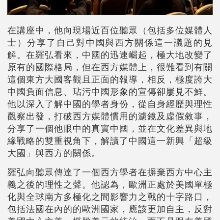
在講座中，他向現場近百位聽眾（包括多位媒體人
士）分享了自己對中國與西方關係這一議題的見
解。在羅弘看來，中國的迅速崛起，極大地改變了
原有的國際格局，但在西方媒體上，很難看到有關
這個東方大國客觀且正面的報導，相反，極度誇大
中國負面信息、玷污中國形象的宣傳卻屢見不鮮。
他以深入了解中國的學者身份，從自身經歷與理性
觀察出發，打破西方媒體慣用的濾鏡及虛假敘事，
分享了一個他眼中的真實中國，並在文化差異與地
緣戰略的雙重視角下，解讀了中國這一新興「超級
大國」與西方的關係。
羅弘向聽眾傳達了一個西方學者在摒棄西方中心主
義之後的理性之聲。他認為，歐洲正處於美國單極
化與全球南方多極化之間影響力之戰的十字路口，
包括法國在內的的歐洲國家，應該更加自主，反對