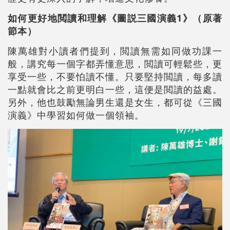
如何更好地閲讀和理解《圖説三國演義
1
》（原著
節本）
陳萬雄對小讀者們提到，閲讀無需如同做功課一
般，講究每一個字都弄懂意思，閲讀可輕鬆些，更
享受一些，不要怕讀不懂。只要堅持閲讀，每多讀
一點就會比之前更明白一些，這便是閲讀的益處。
另外，他也鼓勵無論男生還是女生，都可從《三國
演義》中學習如何做一個領袖。