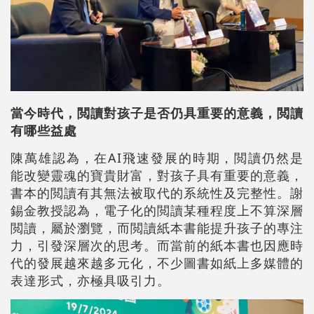
當今時代，閲讀對孩子是否仍具重要的意義，閲讀
有哪些益處
陳萬雄認為，在AI飛速發展的時期，閲讀仍然是
能改變靈魂的寶貴財富，對孩子具有重要的意義，
書本的閲讀有其無法被取代的系統性及完整性。謝
錫金教授認為，電子化的閲讀某種程度上不算深層
閲讀，屬於瀏覽，而閲讀紙本書能提升孩子的專注
力，引發深層次的思考。而當前的紙本書也因應時
代的發展越來越多元化，不少圖書如紙上多媒體的
表達形式，亦極具吸引力。