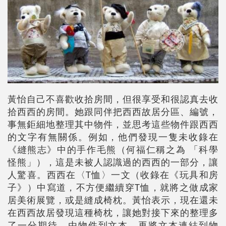
黃怡自己不喜歡收拾房間，但很享受和很認真去收
拾西西的房間。她跟同伴把西西故居分區、編號，
事無鉅細地整理其中物件，並思考這些物件跟西西
的文字有無關係。例如，他們發現一隻未收錄在
《縫熊志》中的手作毛熊（何福仁稱之為 「科學
怪熊」），這是未被人認識過的西西的一部分，讓
人驚喜。西西在〈T恤〉一文（收錄在《玩具和房
子》）中寫道，不方便繼續穿T恤，就將之做成家
居美術展覽，或是縫成椅枕。黃怡表示，現在還未
在西西故居發現這種椅枕，讓她對接下來的整理多
了一分期待。由物件到文本，再將文本連結到物