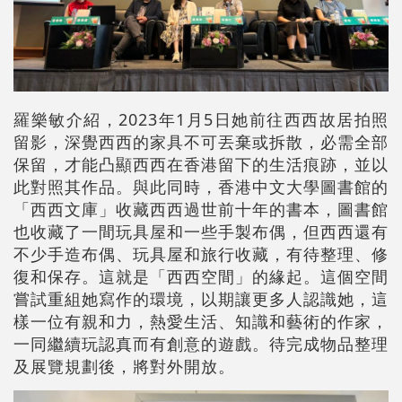
羅樂敏介紹，2023年1月5日她前往西西故居拍照
留影，深覺西西的家具不可丟棄或拆散，必需全部
保留，才能凸顯西西在香港留下的生活痕跡，並以
此對照其作品。與此同時，香港中文大學圖書館的
「西西文庫」收藏西西過世前十年的書本，圖書館
也收藏了一間玩具屋和一些手製布偶，但西西還有
不少手造布偶、玩具屋和旅行收藏，有待整理、修
復和保存。這就是「西西空間」的緣起。這個空間
嘗試重組她寫作的環境，以期讓更多人認識她，這
樣一位有親和力，熱愛生活、知識和藝術的作家，
一同繼續玩認真而有創意的遊戲。待完成物品整理
及展覽規劃後，將對外開放。