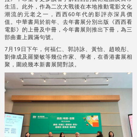
生活。此外，作為二次大戰後在本地推動電影文化
潮流的元老之一，西西60年代的影評亦深具價
值。中華書局於前年、去年書展分別出版《西西看
電影》的上冊及中冊，今年書展則推出下冊，為三
部曲畫上圓滿句號。
7月19日下午，何福仁、郭詩詠、黃怡、趙曉彤、
劉偉成及羅樂敏等幾位作家、學者，在香港書展相
聚，圍繞幾本新書展開對談。