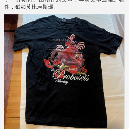
件，猶如莫比烏斯環。