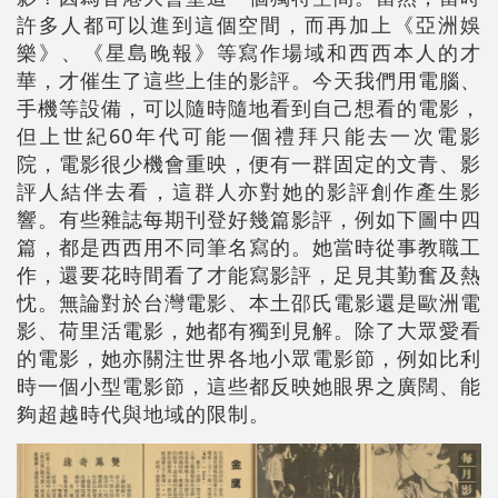
許多人都可以進到這個空間，而再加上《亞洲娛
樂》、《星島晚報》等寫作場域和西西本人的才
華，才催生了這些上佳的影評。今天我們用電腦、
手機等設備，可以隨時隨地看到自己想看的電影，
但上世紀60年代可能一個禮拜只能去一次電影
院，電影很少機會重映，便有一群固定的文青、影
評人結伴去看，這群人亦對她的影評創作產生影
響。有些雜誌每期刊登好幾篇影評，例如下圖中四
篇，都是西西用不同筆名寫的。她當時從事教職工
作，還要花時間看了才能寫影評，足見其勤奮及熱
忱。無論對於台灣電影、本土邵氏電影還是歐洲電
影、荷里活電影，她都有獨到見解。除了大眾愛看
的電影，她亦關注世界各地小眾電影節，例如比利
時一個小型電影節，這些都反映她眼界之廣闊、能
夠超越時代與地域的限制。