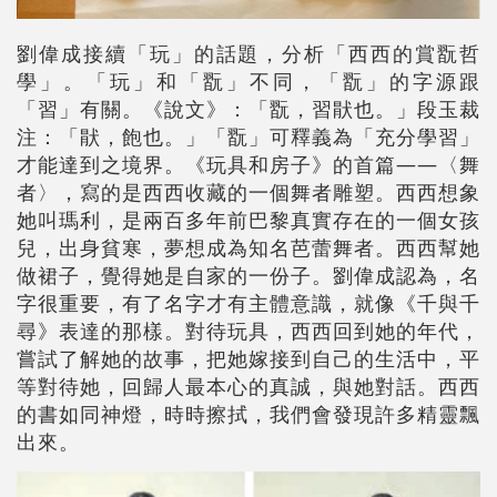
劉偉成接續「玩」的話題，分析「西西的賞翫哲
學」。「玩」和「翫」不同，「翫」的字源跟
「習」有關。《說文》：「翫，習猒也。」段玉裁
注：「猒，飽也。」「翫」可釋義為「充分學習」
才能達到之境界。《玩具和房子》的首篇——〈舞
者〉，寫的是西西收藏的一個舞者雕塑。西西想象
她叫瑪利，是兩百多年前巴黎真實存在的一個女孩
兒，出身貧寒，夢想成為知名芭蕾舞者。西西幫她
做裙子，覺得她是自家的一份子。劉偉成認為，名
字很重要，有了名字才有主體意識，就像《千與千
尋》表達的那樣。對待玩具，西西回到她的年代，
嘗試了解她的故事，把她嫁接到自己的生活中，平
等對待她，回歸人最本心的真誠，與她對話。西西
的書如同神燈，時時擦拭，我們會發現許多精靈飄
出來。