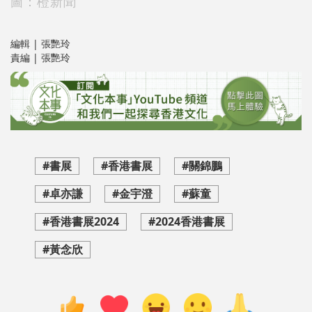
圖：橙新聞
編輯 | 張艷玲
責編 | 張艷玲
#書展
#香港書展
#關錦鵬
#卓亦謙
#金宇澄
#蘇童
#香港書展2024
#2024香港書展
#黃念欣