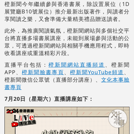
橙新聞今年繼續參與香港書展，除設置展位（1D
展覽廳B10號展位）推介最新出版著作，與讀者分
享閱讀之樂，又會準備大量精美禮品贈送讀者。
此外，為推廣閱讀氣氛，橙新聞網站與多個社交平
台將直播多場書展講座，未能到展場參與活動的公
眾，可透過橙新聞網站與相關手機應用程式，即時
收看講座或重溫精彩片段。
直播平台包括：
橙新聞網站直播頻道
、橙新聞
APP、
橙新聞臉書專頁
、
橙新聞YouTube頻道
、
橙新聞微信公眾號（直播部分講座）、
文化本事臉
書專頁
7月20日（星期六）直播講座如下：