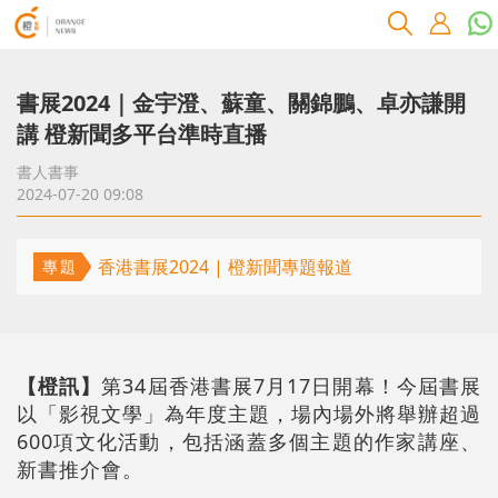
書展2024｜金宇澄、蘇童、關錦鵬、卓亦謙開
講 橙新聞多平台準時直播
書人書事
2024-07-20 09:08
香港書展2024 | 橙新聞專題報道
專題
【橙訊】
第34屆香港書展7月17日開幕！今屆書展
以「影視文學」為年度主題，場內場外將舉辦超過
600項文化活動，包括涵蓋多個主題的作家講座、
新書推介會。