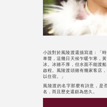
小說對於風陵渡還描寫道：「時
車聲，這幾日天候乍暖乍寒，黃
冰。冰雖不厚，但水面不能渡船
啟程。風陵渡頭雖有幾家客店，
以住宿。」
風陵渡的名字那麼有詩意，是
名，而且歷史還頗為悠久。