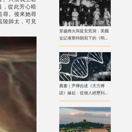
過，從此芳心暗
追尋。後來她尋
風陵師太，可見
穿越烽火與延安窯洞：美國
女記者斯特朗寫下的《明日
中國》
薦書｜尹燁自述《天方燁
談》緣起：從個人經歷到生
命科學普及