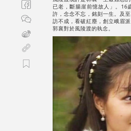
已老，斷腸崖前憶故人」。16
許，念念不忘，銘刻一生。及至
訪不成，看破紅塵，創立峨眉派
郭襄對於風陵渡的執念。