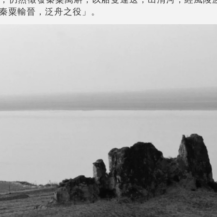
秦粟輸晉，泛舟之役」。