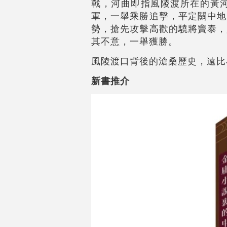
戰，河曲即指風陵渡所在的黃
軍，一舉乘勝追擊，平定關中地
勢，搶先攻擊高歡的驍將竇泰，
其不意，一舉獲勝。
風陵渡口背後的滄桑歷史，遠比
新書推介