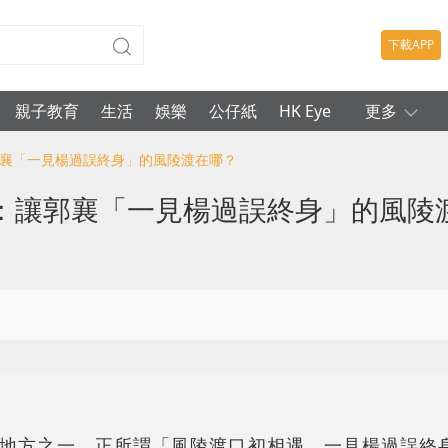
下載APP
親子教育
生活
娛樂
公仔紙
HK Eye
更多
郭襄「一見楊過誤終身」的風陵渡在哪？
：讓郭襄「一見楊過誤終身」的風陵
地方之一，正所謂「風陵渡口初相遇，一見楊過誤終