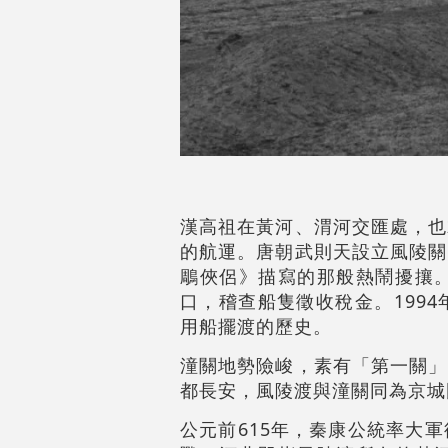
漢高祖在黃河、渭河交匯處，也
的航運。唐朝武則天設立風陵關
鵰俠侶》描寫的那般熱鬧擾攘
口，稽查船隻徵收稅金。199
用船擺渡的歷史。
潼關地勢險峻，素有「第一關」
都長安，風陵渡與潼關同為京城
公元前615年，秦康公統率大