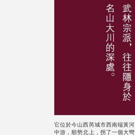
它位於今山西芮城市西南端黃河
中游，順勢北上，拐了一個大彎