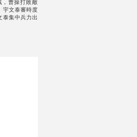
戰，曹操打敗敵
，宇文泰審時度
文泰集中兵力出