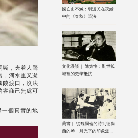
國亡史不滅：明遺民在夾縫
中的《春秋》筆法
文化漫談｜ 陳寅恪：亂世孤
馬嘶，夾着人聲
城裡的史學抵抗
雪，河水重又凝
風陵渡口，沒法
的客商已無處可
是一個真實的地
薦書｜ 從魏爾倫的詩到德彪
西的琴：月光下的印象派音