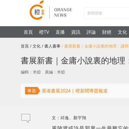
首頁
橙TV
直播
資訊
評論
財經
文化
首頁
/ 文化
/ 書人書事
/ 書展新書｜金庸小說裏的地理：讓
書展新書｜金庸小說裏的地理
編輯：米婭
責編：米婭
香港書展2024 | 橙新聞專題報道
專題
文：邱逸、顏宇翔
風陵渡或許是郭襄一生最難忘的