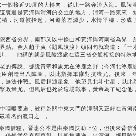
一個接近90度的大轉向，從此一路奔流入海。風陵
這裏還是黃河與渭河的交匯的地方，渭河一路東來，
沉積，河道被抬起，河道落差減少，水情平穩，形成
陝西省分界，南部又以中條山和黃河與河南省為界，
界點。金人趙子貞《題風陵渡》頭四句就寫道：「一
川。」他講的就是風陵渡處在這三省交通相接的特殊
老的傳說。據說黃帝和蚩尤在涿鹿之野（今河北涿鹿
大臣創造出八陣圖，以此指揮軍隊對抗蚩尤。後來，
，無法作戰。風后精通星象，他望見北斗七星，以此
擊敗蚩尤。但風后也死於這場戰事，黃帝為了紀念他
中咽喉要道，被稱為關中東大門的潼關又正好在黃河
最著名的渡口之一。
向秦國借糧。晉惠公本是由秦國扶助上位，但後來背信
，仍然徵發秦粟萬斛，以船隻運送，出渭河，經風陵