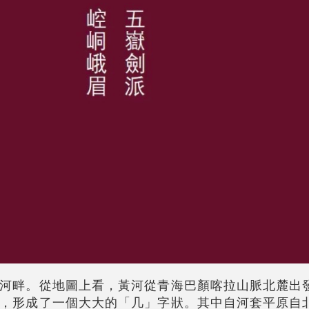
河畔。從地圖上看，黃河從青海巴顏喀拉山脈北麓出
，形成了一個大大的「几」字狀。其中自河套平原自