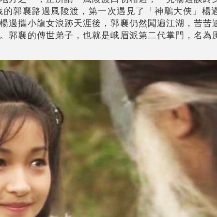
歲的郭襄路過風陵渡，第一次遇見了「神鵰大俠」楊
楊過攜小龍女浪跡天涯後，郭襄仍然闖遍江湖，苦苦
。郭襄的傳世弟子，也就是峨眉派第二代掌門，名為