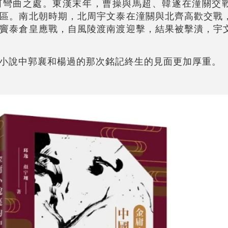
河彎曲之處。東漢末年，曹操與馬超、韓遂在潼關交
區。南北朝時期，北周宇文泰在潼關與北齊高歡交戰
竇泰倉皇應戰，自風陵渡南渡迎擊，結果被擊潰，宇
小說中郭襄和楊過的那次銘記終生的見面更加厚重。