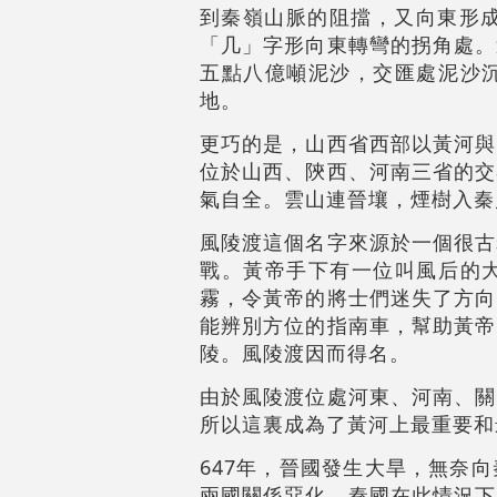
到秦嶺山脈的阻擋，又向東形成
「几」字形向東轉彎的拐角處。
五點八億噸泥沙，交匯處泥沙
地。
更巧的是，山西省西部以黃河與
位於山西、陝西、河南三省的交
氣自全。雲山連晉壤，煙樹入秦
風陵渡這個名字來源於一個很古
戰。黃帝手下有一位叫風后的
霧，令黃帝的將士們迷失了方向
能辨別方位的指南車，幫助黃帝
陵。風陵渡因而得名。
由於風陵渡位處河東、河南、關
所以這裏成為了黃河上最重要和
647年，晉國發生大旱，無奈
兩國關係惡化。秦國在此情況下