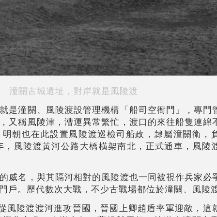
潼關古城遺址，對岸就是風陵渡
就是潼關、風陵渡設管理機構「船司空衙門」，專門
，又稱風陵津，漕運異常繁忙，渡口的來往船隻連綿
。明朝也在此設置風陵渡巡檢司船政，隸屬潼關衛，
4年，風陵渡黃河公路大橋橫架南北，正式通車，風陵
的威名，與其隔河相對的風陵渡也一同被視作兵家必
門戶。歷代數次大戰，不少古戰場都位於潼關、風陵
軍從風陵渡渡河進攻晉國，晉國上卿趙盾率軍迎敵，這