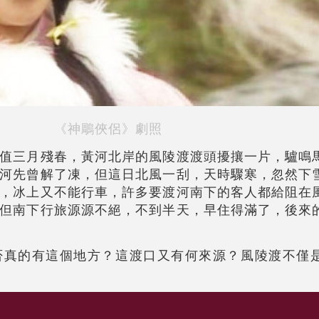
《神鵰俠侶》劇照
值三月殘春，黃河北岸的風陵渡渡頭擾攘一片，驢鳴
河先曾解了凍，但這日北風一刮，天時驟寒，忽然下
，冰上又不能行車，許多要渡河南下的客人都給阻在
但南下行旅源源不絕，不到半天，早住得滿了，後來
否真的有這個地方？這渡口又有何來源？風陵渡不僅