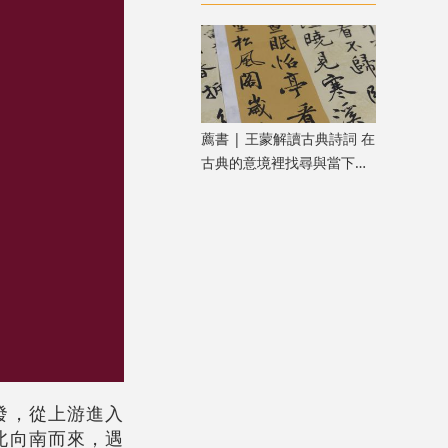
樂之旅
薦書 | 王蒙解讀古典詩詞 在
古典的意境裡找尋與當下共
鳴的「新鮮」
發，從上游進入
北向南而來，遇