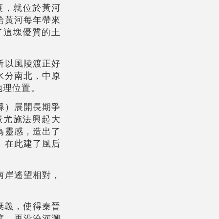
渡，就位於黃河
給黃河每年帶來
了這塊優質的土
所以風陵渡正好
水分南北，中原
地理位置。
縣）展開長期爭
蚩尤施法興起大
為靈感，造出了
，在此建了風后
南岸遙望相對，
棄義，使得秦晉
渡，再沿汾河溯