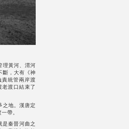
管理黃河、渭河
不斷，大有《神
負責統管兩岸渡
渡老渡口結束了
爭之地。漢唐定
渡一帶。
就是秦晉河曲之