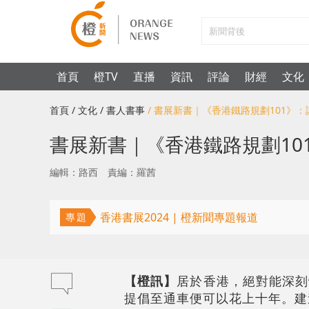
首頁
橙TV
直播
資訊
評論
財經
文化
首頁
/ 文化
/ 書人書事
/ 書展新書｜《香港鐵路規劃101》
書展新書｜《香港鐵路規劃10
編輯：路西
責編：羅茜
香港書展2024 | 橙新聞專題報道
專題
【橙訊】
居於香港，絕對能深刻
提倡至通車便可以花上十年。建