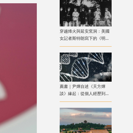
穿越烽火與延安窯洞：美國
女記者斯特朗寫下的《明日
中國》
薦書｜尹燁自述《天方燁
談》緣起：從個人經歷到生
命科學普及