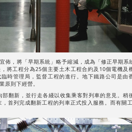
宜佈，將「早期系統」略予縮減，成為「修正早期系
，將工程分為25個主要土木工程合約及10個電機及
代臨時管理局，監督工程的進行。地下鐵路公司是由
業原則下經營。
的內部翻新，並行走各綫以收集乘客對列車的意見。稍
年末，首列完成翻新工程的列車正式投入服務。而有關工程