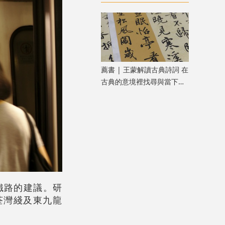
樂之旅
薦書 | 王蒙解讀古典詩詞 在
古典的意境裡找尋與當下共
鳴的「新鮮」
鐵路的建議。研
荃灣綫及東九龍