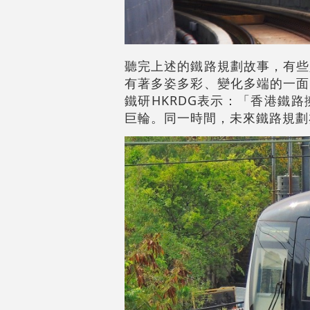
聽完上述的鐵路規劃故事，有些
有著多姿多彩、變化多端的一面
鐵研HKRDG表示：「香港鐵
巨輪。同一時間，未來鐵路規劃