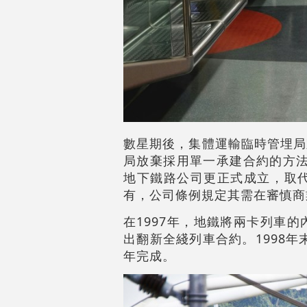
數星期後，集體運輸臨時管埋局
局放棄採用單一承建合約的方法
地下鐵路公司更正式成立，取
有，公司條例規定其需在審慎商
在1997年，地鐵將兩卡列車
出翻新全綫列車合約。1998
年完成。