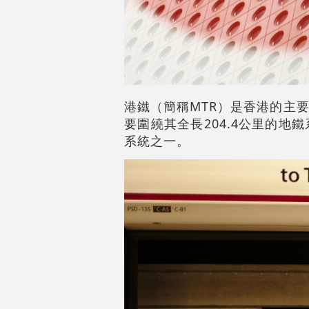
港鐵（簡稱MTR）是香港的主
要圍繞其全長204.4公里的
系統之一。