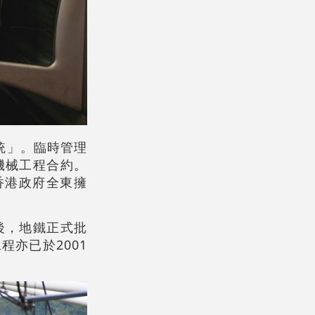
統」。臨時管理
機械工程合約。
香港政府全東擁
後，地鐵正式批
亦已於2001