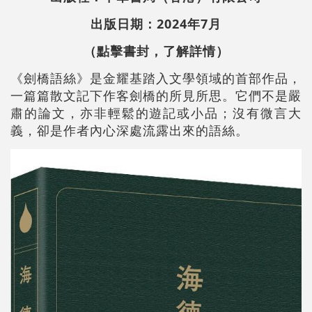
出版日期：2024年7月
（點擊書封，了解詳情）
《劍橋語絲》是金耀基踏入文學領域的首部作品，
一篇篇散文記下作客劍橋的所見所思。它們不是嚴
肅的論文，亦非輕鬆的遊記或小品；沒有微言大
義，卻是作者內心深處流露出來的語絲。