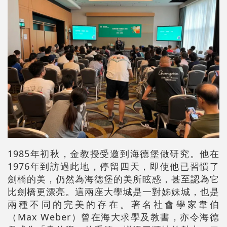
1985年初秋，金教授受邀到海德堡做研究。他在
1976年到訪過此地，停留四天，即使他已習慣了
劍橋的美，仍然為海德堡的美所眩惑，甚至認為它
比劍橋更漂亮。這兩座大學城是一對姊妹城，也是
兩種不同的完美的存在。著名社會學家韋伯
（Max Weber）曾在海大求學及教書，亦令海德