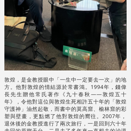
敦煌，是金教授眼中「一生中一定要去一次」的地
方。他對敦煌的情結源於常書鴻。1994年，錢偉
長先生贈他常氏著作《九十春秋——敦煌五十
年》，令他對這位與敦煌生死相許五十年的「敦煌
守護神」油然起敬，而書中的莫高窟、榆林窟的彩
塑與壁畫，更點燃了他對敦煌的嚮往。2007年，
退休後的金教授進行了兩次旅行，一是回到六十年
未回的原鄉天台，二是去了多年來一直想去的沙漠