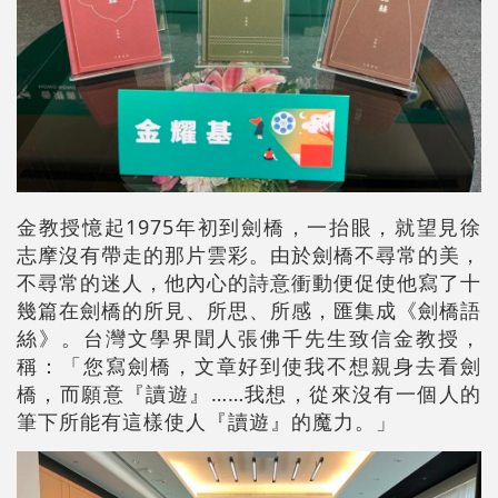
金教授憶起1975年初到劍橋，一抬眼，就望見徐
志摩沒有帶走的那片雲彩。由於劍橋不尋常的美，
不尋常的迷人，他內心的詩意衝動便促使他寫了十
幾篇在劍橋的所見、所思、所感，匯集成《劍橋語
絲》。台灣文學界聞人張佛千先生致信金教授，
稱：「您寫劍橋，文章好到使我不想親身去看劍
橋，而願意『讀遊』……我想，從來沒有一個人的
筆下所能有這樣使人『讀遊』的魔力。」