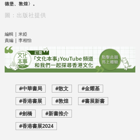
德堡、敦煌〉。
圖：出版社提供
編輯 | 米婭
責編 | 李相怡
#中華書局
#散文
#金耀基
#香港書展
#敦煌
#書展新書
#劍橋
#新書推介
#香港書展2024