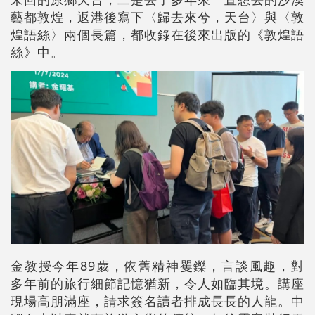
藝都敦煌，返港後寫下〈歸去來兮，天台〉與〈敦
煌語絲〉兩個長篇，都收錄在後來出版的《敦煌語
絲》中。
金教授今年89歲，依舊精神矍鑠，言談風趣，對
多年前的旅行細節記憶猶新，令人如臨其境。講座
現場高朋滿座，請求簽名讀者排成長長的人龍。中