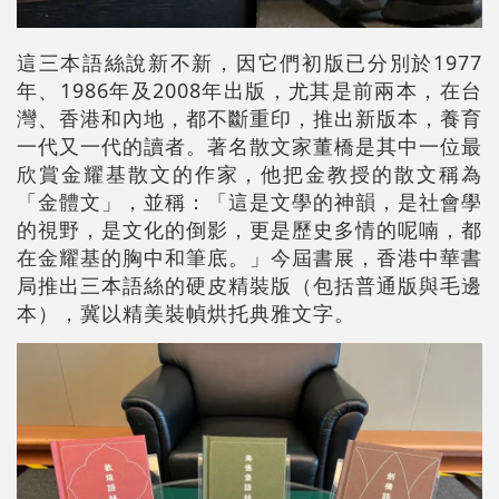
這三本語絲說新不新，因它們初版已分別於1977
年、1986年及2008年出版，尤其是前兩本，在台
灣、香港和內地，都不斷重印，推出新版本，養育
一代又一代的讀者。著名散文家董橋是其中一位最
欣賞金耀基散文的作家，他把金教授的散文稱為
「金體文」，並稱：「這是文學的神韻，是社會學
的視野，是文化的倒影，更是歷史多情的呢喃，都
在金耀基的胸中和筆底。」今屆書展，香港中華書
局推出三本語絲的硬皮精裝版（包括普通版與毛邊
本），冀以精美裝幀烘托典雅文字。