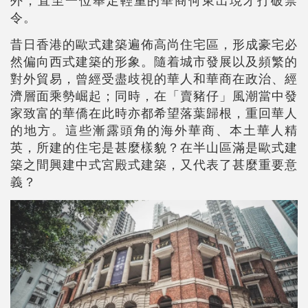
令。
昔日香港的歐式建築遍佈高尚住宅區，形成豪宅必
然偏向西式建築的形象。隨着城市發展以及頻繁的
對外貿易，曾經受盡歧視的華人和華商在政治、經
濟層面乘勢崛起；同時，在「賣豬仔」風潮當中發
家致富的華僑在此時亦都希望落葉歸根，重回華人
的地方。這些漸露頭角的海外華商、本土華人精
英，所建的住宅是甚麼樣貌？在半山區滿是歐式建
築之間興建中式宮殿式建築，又代表了甚麼重要意
義？