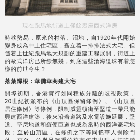
現在跑馬地街道上僅餘幾座西式洋房
時移勢易，原來的村落、沼地，自1920年代開始
變身成為中上住宅區，矗立着一排排法式大宅。但
隨着上世紀跑馬地大規劃的重建工程展開，街道上
的歐式洋房已所餘無幾，到底這些滄海遺珠有着怎
樣的前世今生？
落葉歸根：華僑華商建大宅
開埠初期，香港實行如同種族分離的歧視政策，
20世紀初頒布的《山頂區保留條例》、《山頂區
居住條例》等條例，限制威靈頓街至堅道一帶只能
興建西洋建築，後來沿着道路及水電設施延展，堅
道、堅尼地道和羅便臣道也成為當時的西洋豪宅地
段；至於山頂區，在條例之下等同把華人摒除門
外，直至一位舉足輕重的華商何東出現才打破禁