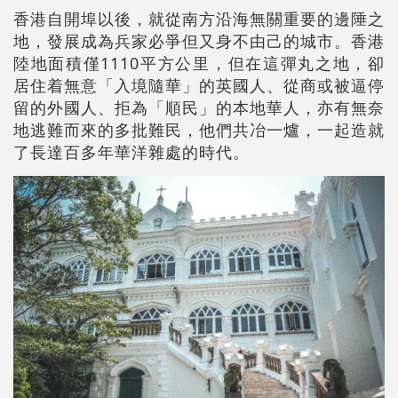
香港自開埠以後，就從南方沿海無關重要的邊陲之
地，發展成為兵家必爭但又身不由己的城市。香港
陸地面積僅1110平方公里，但在這彈丸之地，卻
居住着無意「入境隨華」的英國人、從商或被逼停
留的外國人、拒為「順民」的本地華人，亦有無奈
地逃難而來的多批難民，他們共冶一爐，一起造就
了長達百多年華洋雜處的時代。