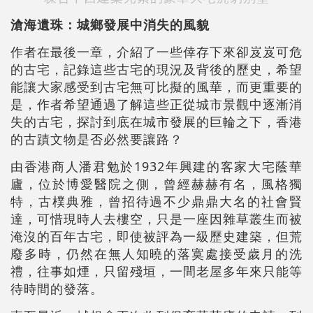
滄海遺珠：城鄉發展中消失的風貌
作者在最後一章，介紹了一些倖存下來卻岌岌可危
的古宅，記錄這些古宅的現況及背後的歷史，希望
能讓大家感受到古宅無可比擬的風華，而更重要的
是，作者希望通過了解這些正從城市景觀中逐漸消
失的古宅，探討到底在城市發展的巨輪之下，香港
的古蹟文物是否必然要讓路？
由香港商人潘君勉於1932年興建的客家大宅蔭華
廬，位於博愛醫院之側，曾經赫赫有名，風格獨
特，古樸典雅，曾招待過不少鼎鼎大名的社會賢
達，可惜現時人去樓空，只是一座因雜草叢生而被
淹沒的百年古宅，即使被評為一級歷史建築，但荒
廢多時，仍然在無人知曉的落寞處接受歲月的洗
禮，往事如煙，只留殘垣，一間老屋多年來只能等
待時間的發落。