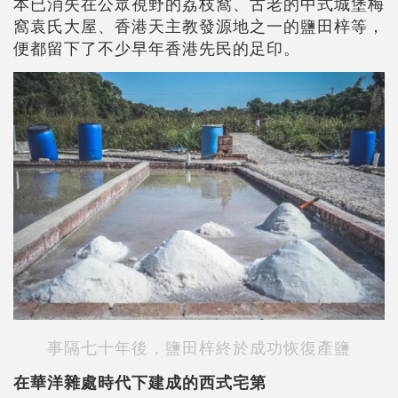
本已消失在公眾視野的荔枝窩、古老的中式城堡梅
窩袁氏大屋、香港天主教發源地之一的鹽田梓等，
便都留下了不少早年香港先民的足印。
事隔七十年後，鹽田梓終於成功恢復產鹽
在華洋雜處時代下建成的西式宅第