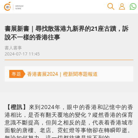
書展新書｜尋找散落港九新界的21座古蹟，訴
說不一樣的香港往事
書人書事
2024-07-17 11:45
香港書展2024 | 橙新聞專題報道
專題
【橙訊】
來到2024年，眼中的香港和記憶中的香
港相比，是否有翻天覆地的變化？縱然香港的保育
意識不斷提高，但與之相反的是，代表着香港城市
面貌的唐樓、老店、霓虹燈等事物卻在轉瞬即逝。
無論如何努力，這一切都彷彿是捉不到的。