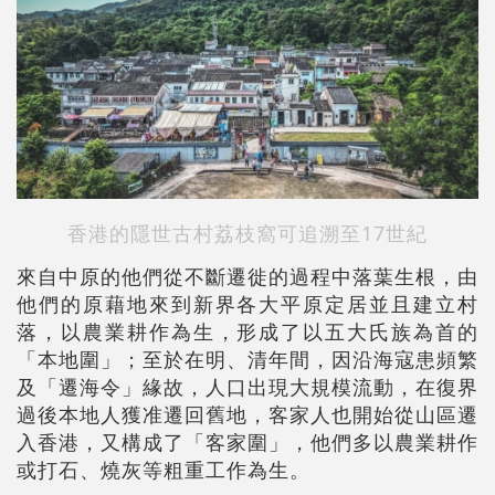
香港的隱世古村荔枝窩可追溯至17世紀
來自中原的他們從不斷遷徙的過程中落葉生根，由
他們的原藉地來到新界各大平原定居並且建立村
落，以農業耕作為生，形成了以五大氏族為首的
「本地圍」；至於在明、清年間，因沿海寇患頻繁
及「遷海令」緣故，人口出現大規模流動，在復界
過後本地人獲准遷回舊地，客家人也開始從山區遷
入香港，又構成了「客家圍」，他們多以農業耕作
或打石、燒灰等粗重工作為生。