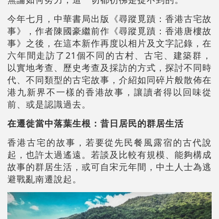
今年七月，中華書局出版《尋蹤覓蹟：香港古宅故
事》，作者陳國豪繼前作《尋蹤覓蹟：香港唐樓故
事》之後，在這本新作再度以相片及文字記錄，在
六年間走訪了21個不同的古村、古宅、建築群，
以實地考查、歷史考查及採訪的方式，探討不同時
代、不同類型的古宅故事，介紹如同碎片般散佈在
港九新界不一樣的香港故事，讓讀者得以回味從
前、或是認識過去。
在遷徙當中落葉生根：昔日居民的群居生活
香港古宅的故事，若要從先民餐風露宿的古代說
起，也許太過遙遠。若談及比較有規模、能夠構成
故事的群居生活，或可自宋元年間，中土人士為逃
避戰亂南遷說起。