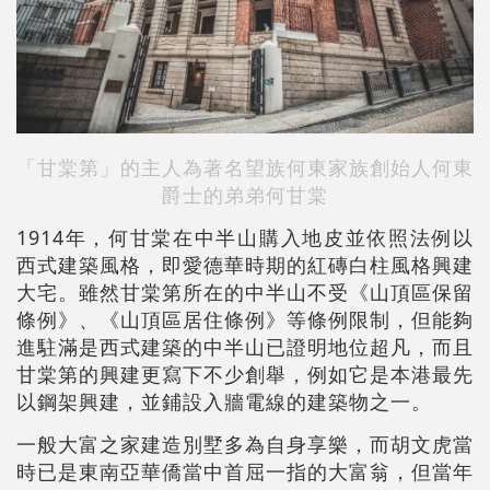
「甘棠第」的主人為著名望族何東家族創始人何東
爵士的弟弟何甘棠
1914年，何甘棠在中半山購入地皮並依照法例以
西式建築風格，即愛德華時期的紅磚白柱風格興建
大宅。雖然甘棠第所在的中半山不受《山頂區保留
條例》、《山頂區居住條例》等條例限制，但能夠
進駐滿是西式建築的中半山已證明地位超凡，而且
甘棠第的興建更寫下不少創舉，例如它是本港最先
以鋼架興建，並鋪設入牆電線的建築物之一。
一般大富之家建造別墅多為自身享樂，而胡文虎當
時已是東南亞華僑當中首屈一指的大富翁，但當年