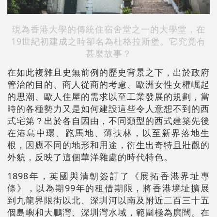
現為香港大學的傳統住宿舍堂之一的大學堂，在
19世紀初建成之時卻名為杜格拉斯堡。它究竟有
甚麼故事？
在如此複雜且史無前例的歷史背景之下，出於政府
管治的目的、商人從商的考慮、歐洲女性女權崛起
的思潮、歐人住屋的需求以至工業發展的規劃，當
時的各種勢力又是如何建設這些令人意想不到的西
式宅第？出於各自因由，不同類型的西式建築先後
在港島中環、跑馬地、薄扶林，以至新界落地生
根，因應不同的地形和用途，衍生出奇特且壯觀的
外貌，反映了這個華洋雜處的時代特色。
1898年，英國與清朝簽訂了《展拓香港界址專
條》，以為期99年的租借期限，將香港境址擴展
到九龍界限街以北、深圳河以南及附近二百三十五
個島嶼和大鵬灣、深圳灣水域，範圍極為廣闊。在