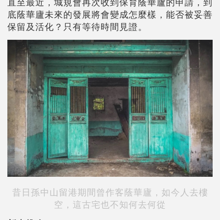
直至最近，城規會再次收到保育蔭華廬的申請，到
底蔭華廬未來的發展將會變成怎麼樣，能否被妥善
保留及活化？只有等待時間見證。
昔日孫中山留港期間曾作客蔭華廬，如今人去樓
空，這古宅也不知何去何從