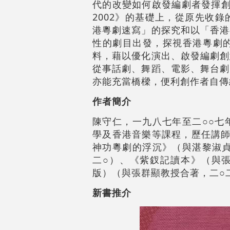
代的改變如何啟發編劇者發揮創
2002》的基礎上，從原先收
港粵劇速寫」的探究和以「香港
性的劇目出發，探視香港粵劇
料，藉以優化演出、啟發編劇創
從事話劇、舞蹈、電影、舞台劇
亦能充當橋樑，便利創作者自傳
作者簡介
陳守仁，一九八七年至二○○七
學及香港音樂等課程，歷任講師
神功粵劇的浮沉》（與湛黎淑貞
二○）、《紫釵記讀本》（與
版）（與張群顯教授合著，二○
新書推介