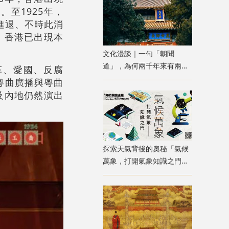
至1925年，
進退、不時此消
，香港已出現本
文化漫談｜一句「朝聞
道」，為何兩千年來有兩種
革、愛國、反腐
解讀？
粵曲廣播與粵曲
及內地仍然演出
探索天氣背後的奧秘「氣候
萬象，打開氣象知識之門」
主題書展