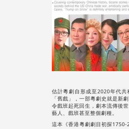
估計粵劇自形成至2020年代
「舊戲」，一部粵劇史就是新劇
令戲班起死回生，劇本流傳後世
藝人、戲班甚至整個劇種。
這本《香港粵劇劇目初探1750