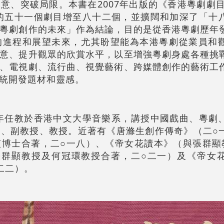
意、突破局限。本書在2007年出版的《香港粵劇劇目概
錄的五十一個劇目增至八十二個，並擴闊和加深了「十
粵劇創作的未來」作為結論，目的是從香港粵劇歷年
的進程和展望未來，尤其盼望能為本港粵劇從業員和
意、提升觀眾的欣賞水平，以至增強粵劇身處各種挑
、電視劇、流行曲、視覺藝術、跨媒體創作的藝術工
統開發題材和靈感。
年任教於香港中文大學音樂系，講授中國戲曲、粵劇
、副教授、教授。近著有《唐滌生創作傳奇》（二○
博士合著，二○一八）、《帝女花讀本》（與張群顯
張群顯教授及何冠環教授合著，二○二一）及《帝女
二二）。