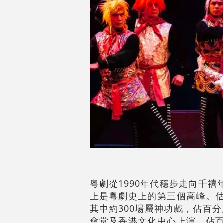
粵劇從1990年代穩步走向千
上是粵劇史上的第三個高峰。估
其中約300場屬神功戲，佔百
會堂及香港文化中心上演，佔百