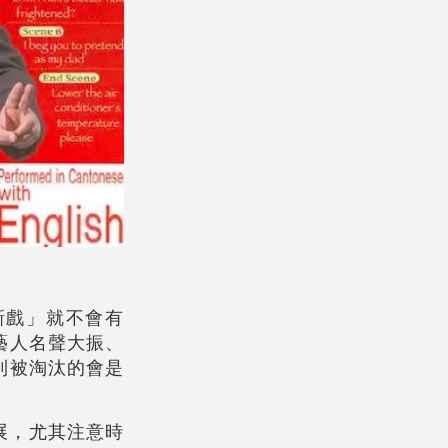
新戲」就不會有
藝人名聲大振、
則被淘汰的會是
發展，尤其注意時