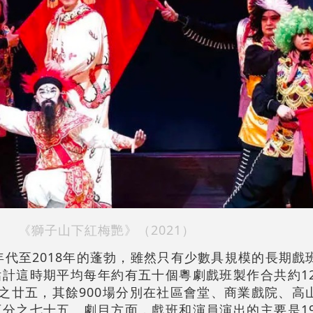
《獅子山下紅梅艷》（2021）
禧年代至2018年的蓬勃，雖然只有少數具規模的長期戲
計這時期平均每年約有五十個粵劇戲班製作合共約12
分之廿五，其餘900場分別在社區會堂、商業戲院、高
分之七十五。劇目方面，戲班和演員演出的主要是19