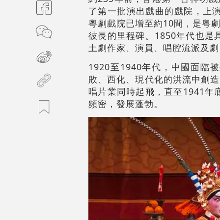
了第一批演出戲曲的戲院，上演
粵劇戲院已增至約10間，是粵
彼長的里程碑。1850年代也
土劇作家、演員、唱腔流派及劇
1920至1940年代，中國
敗、西化、現代化的洪流中創造
唱片業同時起飛，直至1941
頻密，發展蓬勃。