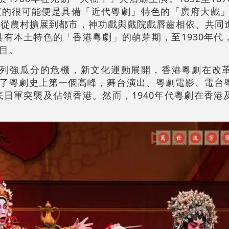
的很可能便是具備「近代粵劇」特色的「廣府大戲」。
劇從農村擴展到都市，神功戲與戲院戲唇齒相依、共同
是具有本土特色的「香港粵劇」的萌芽期，至1930年代
目。
面臨被列強瓜分的危機，新文化運動展開，香港粵劇在改
了粵劇史上第一個高峰，舞台演出、粵劇電影、電台
年底日軍突襲及佔領香港。然而，1940年代粵劇在香港