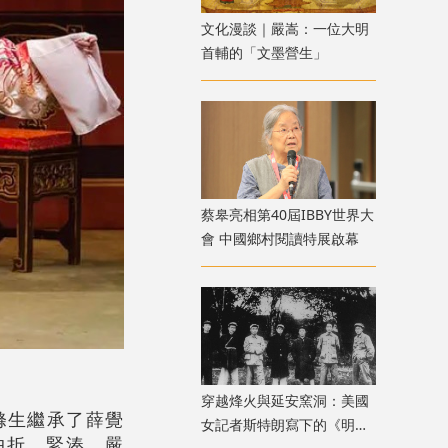
文化漫談｜嚴嵩：一位大明
首輔的「文墨營生」
蔡皋亮相第40屆IBBY世界大
會 中國鄉村閱讀特展啟幕
穿越烽火與延安窯洞：美國
滌生繼承了薛覺
女記者斯特朗寫下的《明日
曲折、緊湊、嚴