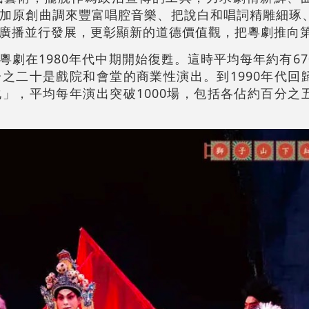
加原創曲調來豐富唱腔音樂、把說白和唱詞精雕細琢
廣播並行發展，更彰顯新的道德價值觀，把粵劇推向
粵劇在1980年代中期開始復甦。這時平均每年約有67
之二十是戲院和會堂的商業性演出。到1990年代回
」，平均每年演出突破1000場，包括各佔約百分之