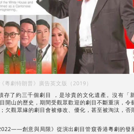
《粵劇特朗普》廣告英文版（2019）
共積存了約三千個劇目 ，是珍貴的文化遺產。沒有「
目開山的歷史，期間受觀眾歡迎的劇目不斷重演，令
；欠觀眾緣的劇目會被修改、優化，甚至被淘汰，否
-2022——創意與局限》從演出劇目管窺香港粵劇的