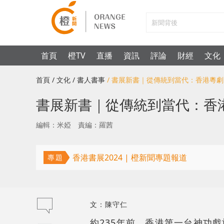
首頁
橙TV
直播
資訊
評論
財經
文化
首頁
/ 文化
/ 書人書事
/ 書展新書｜從傳統到當代：香港粵
書展新書｜從傳統到當代：香
編輯：米婭
責編：羅茜
香港書展2024 | 橙新聞專題報道
專題
文：陳守仁
約235年前，香港第一台神功戲