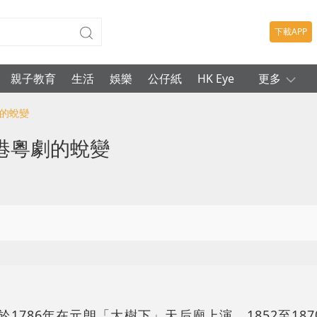
下載APP
親子教育
生活
娛樂
公仔紙
HK Eye
更多
劇的蛻變
港粵劇的蛻變
於1786年在元朗「大樹下」天后廟上演。1852至18