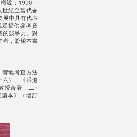
說：1900—
八世紀至當代香
發展中具有代表
觀眾提供參考資
戰的競爭力。對
作者，盼望本書
、實地考查方法
一六）、《香港
教授合著，二○
花讀本》（增訂