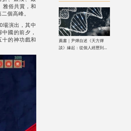
中國》
、雅俗共賞，和
第二個高峰。
0場演出，其中
歸中國的前夕，
五十的神功戲和
薦書｜尹燁自述《天方燁
談》緣起：從個人經歷到生
命科學普及