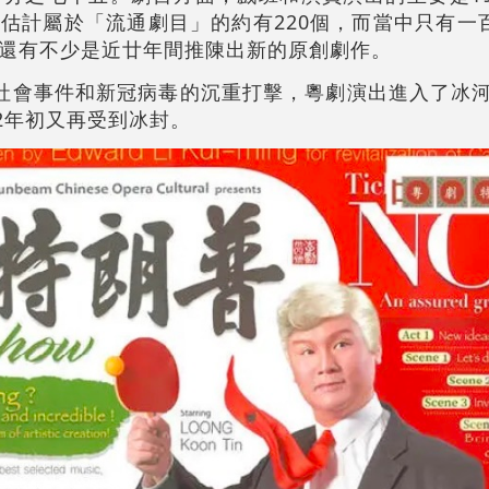
估計屬於「流通劇目」的約有220個，而當中只有一
還有不少是近廿年間推陳出新的原創劇作。
受到社會事件和新冠病毒的沉重打擊，粵劇演出進入了冰河
2年初又再受到冰封。