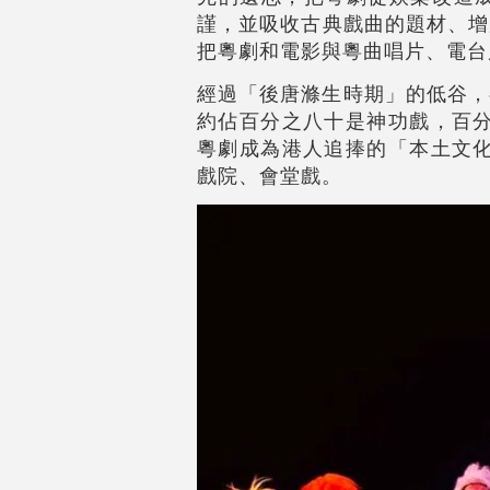
謹，並吸收古典戲曲的題材、增
把粵劇和電影與粵曲唱片、電台
經過「後唐滌生時期」的低谷，
約佔百分之八十是神功戲，百分
粵劇成為港人追捧的「本土文化
戲院、會堂戲。