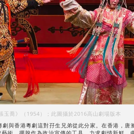
張玉喬》（1954）；此圖攝於2016高山劇場版本
州粵劇與香港粵劇這對孖生兄弟從此分家。在香港，唐
成藝術，擺脫作為政治宣傳的工具，力求劇情新鮮、