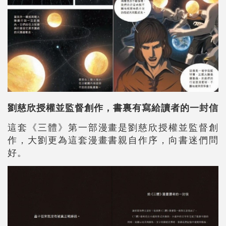
劉慈欣授權並監督創作，書裏有寫給讀者的一封信
這套《三體》第一部漫畫是劉慈欣授權並監督創
作，大劉更為這套漫畫書親自作序，向書迷們問
好。