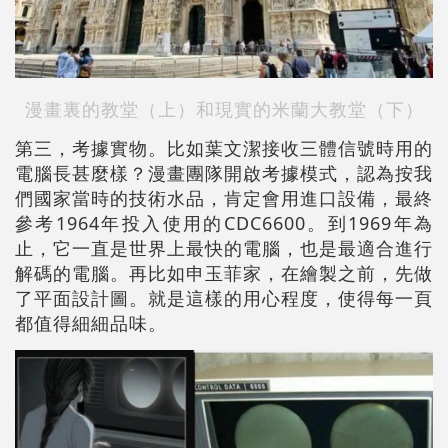
漫畫裏的教堂（上）和現實的米蘭大教堂（下）
第三，考據實物。比如葉文潔接收三體信號時用的
電腦長甚麼樣？漫畫團隊開啟考據模式，認為按我
們國家當時的技術水品，肯定會用進口設備，最終
參考1964年投入使用的CDC6600。到1969年為
止，它一直是世界上最快的電腦，也是最適合進行
解碼的電腦。再比如申玉菲家，在繪製之前，先做
了平面設計圖。就是這樣的用心程度，使得每一頁
都值得細細品味。