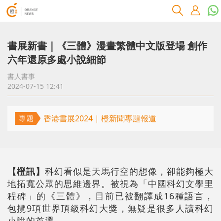
書展新書｜《三體》漫畫繁體中文版登場 創作
六年還原多處小說細節
書人書事
2024-07-15 12:41
香港書展2024 | 橙新聞專題報道
專題
【橙訊】
科幻看似是天馬行空的想像，卻能夠極大
地拓寬公眾的思維邊界。被視為「中國科幻文學里
程碑」的《三體》，目前已被翻譯成16種語言，
包攬9項世界頂級科幻大獎，無疑是很多人讀科幻
小說的首選。