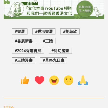
#書展
#香港書展
#劉慈欣
#書展新書
#三體
#2024香港書展
#科幻漫畫
#三體漫畫
#草祭九日東
評論