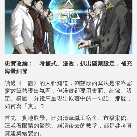
忠實改編：「考據式」漫改，扒出隱藏設定，補充
海量細節
讀過《三體》的人都知道，劉慈欣的寫法是依靠寥
寥數筆體現出氛圍，但漫畫卻要用畫面、細節、設
定、構圖、分鏡來呈現出原著中的一句話。那麼，
如何寫「實」？
首先，實地取景。比如清華職工宿舍、市檔案館、
汪淼看眼睛的醫院、崩潰後去的教堂，都是參考真
實建築繪製的。