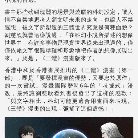
書中那些磅礴瑰麗的場景與燒腦的科幻設定，讓人
情不自禁地思考人類文明未來的走向，也讓人不禁
遐想，被文字所塑造的三體世界究竟是何種面貌？
劉慈欣就曾這樣說過，「在科幻小說所描述的想像
世界中，有許多事物是現實世界從未出現過的，僅
僅依賴文字很難準確和形象地把作者的想像展現出
來。」於是，《三體》漫畫版來了。
香港中和於香港書展推出的《三體》漫畫（第一
部），即是「要發揮漫畫的優勢，又要忠於原作」
的一次嘗試。漫畫團隊歷時6年的「考據式」漫
改，最終讓劉慈欣看到書後發出了這樣的感歎：
「與文字相比，科幻可能更適合用畫面來表現。
《三體》漫畫的出現，彌補了這個遺憾！」