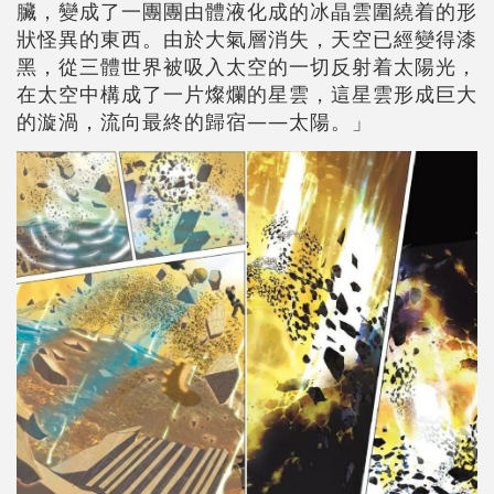
臟，變成了一團團由體液化成的冰晶雲圍繞着的形
狀怪異的東西。由於大氣層消失，天空已經變得漆
黑，從三體世界被吸入太空的一切反射着太陽光，
在太空中構成了一片燦爛的星雲，這星雲形成巨大
的漩渦，流向最終的歸宿——太陽。」