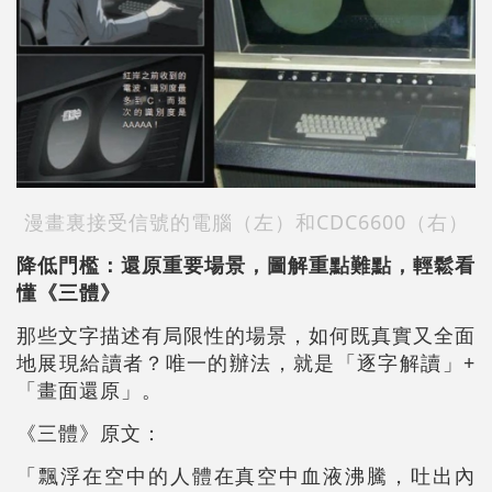
漫畫裏接受信號的電腦（左）和CDC6600（右）
降低門檻：還原重要場景，圖解重點難點，輕鬆看
懂《三體》
那些文字描述有局限性的場景，如何既真實又全面
地展現給讀者？唯一的辦法，就是「逐字解讀」+
「畫面還原」。
《三體》原文：
「飄浮在空中的人體在真空中血液沸騰，吐出內