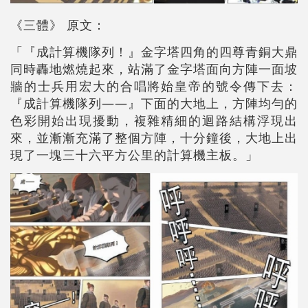
《三體》 原文：
「『成計算機隊列！』金字塔四角的四尊青銅大鼎
同時轟地燃燒起來，站滿了金字塔面向方陣一面坡
牆的士兵用宏大的合唱將始皇帝的號令傳下去：
『成計算機隊列——』下面的大地上，方陣均勻的
色彩開始出現擾動，複雜精細的迴路結構浮現出
來，並漸漸充滿了整個方陣，十分鐘後，大地上出
現了一塊三十六平方公里的計算機主板。」