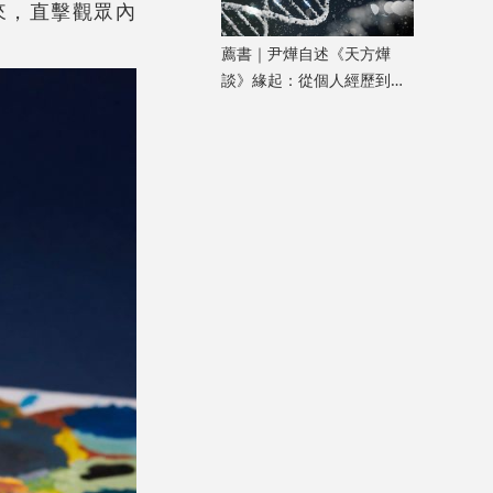
來，直擊觀眾內
薦書｜尹燁自述《天方燁
談》緣起：從個人經歷到生
命科學普及