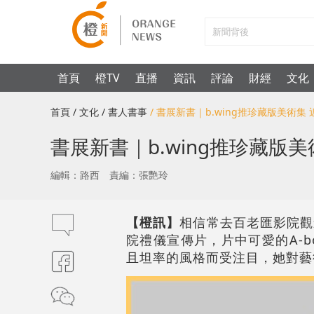
首頁
橙TV
直播
資訊
評論
財經
文化
首頁
/ 文化
/ 書人書事
/ 書展新書｜b.wing推珍藏版美術
書展新書｜b.wing推珍藏版
編輯：路西
責編：張艷玲
【橙訊】
相信常去百老匯影院觀
院禮儀宣傳片，片中可愛的A-bo
且坦率的風格而受注目，她對藝