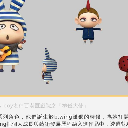
A-boy堪稱百老匯戲院之「禮儀大使
」
標誌性系列角色，他們誕生於b.wing孤獨的時候，為她
ing把個人成長與藝術發展歷程融入進作品中，透過對A