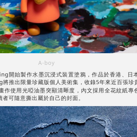
A-boy
wing開始製作水墨沉浸式裝置塗鴉，作品於香港、日
wing將推出限量珍藏版個人美術集，收錄5年來近百張
，畫作使用光啞油墨突顯清𥇦度，內文採用全花紋紙專
讀者可隨意撕出屬於自己的封面。