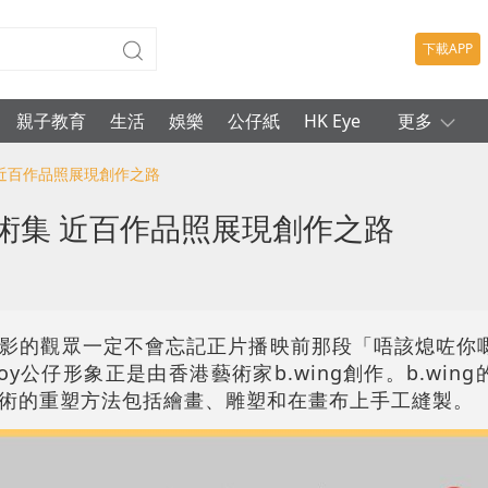
下載APP
親子教育
生活
娛樂
公仔紙
HK Eye
更多
集 近百作品照展現創作之路
美術集 近百作品照展現創作之路
影的觀眾一定不會忘記正片播映前那段「唔該熄咗你
y公仔形象正是由香港藝術家b.wing創作。b.win
術的重塑方法包括繪畫、雕塑和在畫布上手工縫製。