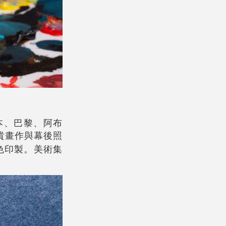
本、巴黎、阿布
珍貴畫作與幕後照
色印製。美術集