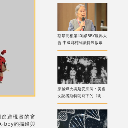
蔡皋亮相第40屆IBBY世界大
會 中國鄉村閱讀特展啟幕
穿越烽火與延安窯洞：美國
女記者斯特朗寫下的《明日
中國》
打開逃避現實的窗
-boy的描繪與