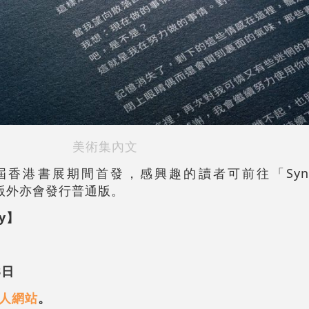
美術集內文
屆香港書展期間首發，感興趣的讀者可前往「Syncircl
量版外亦會發行普通版。
ny】
3日
人網站
。