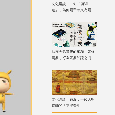
文化漫談｜一句「朝聞
道」，為何兩千年來有兩種
解讀？
探索天氣背後的奧秘「氣候
萬象，打開氣象知識之門」
主題書展
文化漫談｜嚴嵩：一位大明
首輔的「文墨營生」