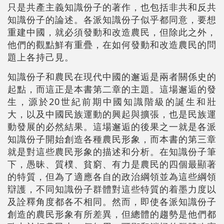
只是共產主義知識份子的著作，也包括非共和反共
知識份子的論述。各派知識份子似乎都同意，要想
重建中國，就必須發動和改造農民，但除此之外，
他們的觀點鮮有重疊，在如何發動和改造農民的問
題上各持己見。
知識份子和農民在現代中國的邂逅是兩者關係史的
起點，而這正是本書第二章的主題。這場邂逅的發
生，源於20世紀前期中國知識階級的誕生和壯
大，以及中國民族運動的興起與擴張，也是民族運
動發展的必然結果。這場邂逅的後果之一就是各派
知識份子開始創造各種農民形象，而本書的第三章
就是對這些農民形象的描述和分析。在知識份子筆
下，愚昧、質樸、貧窮、有力是農民的四個最顯著
的特質，但為了適應各自的政治綱領並為這些綱領
辯護，不同知識份子群體對這些特質的着墨力度以
及詮釋角度都各不相同。然而，即使各派知識份子
創造的農民形象有所差異，但總體的趨勢是他們都