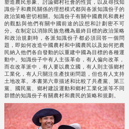
塑造農民形象、討論鄉村社會的性質，以及尋找知
識份子和農民關係的理想模式都與各派知識份子的
政治策略密切相關。知識份子有關中國農民和農村
的觀點與他們有關中國前途的設想和計劃密不可
分。在制定以消除民族危機為最終目標的政治策略
和政治規劃時，各派知識份子都必須回答一個問
題，即如何改造中國農村和中國農民以及如何把農
民納入他們各自發動的以重建中國為目標的各種運
動中。知識份子中有人主張革命，有人偏向改革，
而在改革派中，有人要以農立國，有人則主張鄉村
工業化，有人只關注生產技術問題，但也有人支持
土地改革。本書第六章描述和比較了共產黨、第三
黨、國民黨、鄉村建設運動和鄉村工業化派等不同
群體的知識份子有關農村和農民的策略和規劃。