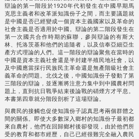
辯論的第一階段於
1920
年代初發生在中國早期馬
克思主義者和改革派知識份子之間，而主要議題就
是中國是否已經變成一個資本主義國家以及革命的
社會主義是否適用於中國。辯論的第二階段發生在
第一次國共合作時期的蘇聯，參與辯論的有斯大
林、托洛茨基和他們的追隨者，以及信奉亞細亞生
產方式理論的人們。這一階段的辯論聚焦在當時的
中國是資本主義社會還是半封建半殖民地社會，以
及中國應當採行民族民主革命還是無產階級社會主
義革命的問題。北伐之後，中國知識份子發動了第
三階段的辯論，並逐漸將注意力集中到中國農村問
題上，直到抗日戰爭結束後論戰的硝煙方才平息。
本書第四章就分階段剖析了這場辯論。
與農民的接觸也促使知識份子認真思考兩個群體之
間的關係。即使大多數深入鄉村的知識份子最初都
來自農村，他們在回歸鄉村後卻發現，由於他們所
受的教育和都市經歷，自己已經很難完全融入農民