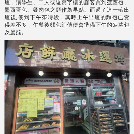
爐，讓學生、工人或返寫字樓的顧客買到菠蘿包、
墨西哥包、餐肉包之類作為早點。而過了這一輪出
爐後,便到下午茶時段，其時上午出爐的麵包已賣
得差不多，午餐後麵包師傅便會準備下午的菠蘿包
及蛋撻。