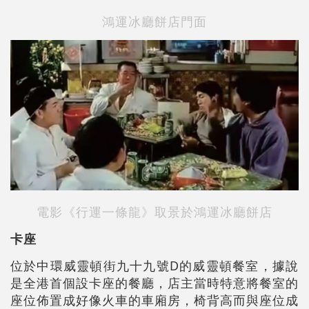
鴻運冰廳餅店門面
電影《行運一條龍》取景於鴻運冰廳餅店
卡座
位於中環威靈頓街九十九號D的威靈頓餐室，據說
是全港首個設卡座的餐廳，店主當時特意將餐室的
座位佈置成好像火車的車廂房，椅背高而與座位成