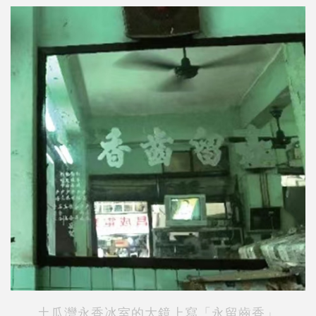
土瓜灣永香冰室的大鏡上寫「永留齒香」