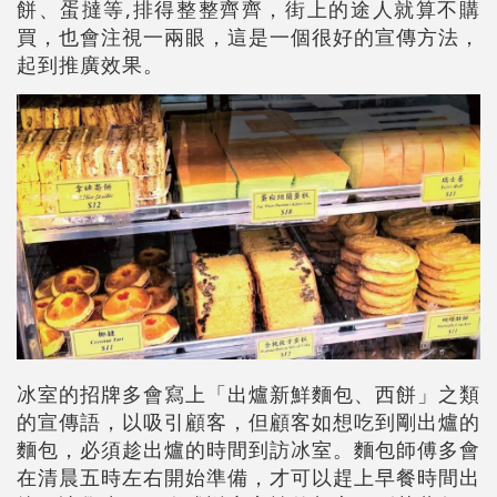
餅、蛋撻等,排得整整齊齊，街上的途人就算不購
買，也會注視一兩眼，這是一個很好的宣傳方法，
起到推廣效果。
冰室的招牌多會寫上「出爐新鮮麵包、西餅」之類
的宣傳語，以吸引顧客，但顧客如想吃到剛出爐的
麵包，必須趁出爐的時間到訪冰室。麵包師傅多會
在清晨五時左右開始準備，才可以趕上早餐時間出