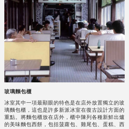
玻璃麵包櫃
冰室其中一項最顯眼的特色是在店外放置獨立的玻
璃麵包櫃，這也是許多新派冰室在復古設計方面的
重點。將麵包櫃放在店外，櫃中陳列各種新鮮出爐
的美味麵包西餅，包括菠蘿包、雞尾包、蛋糕、西