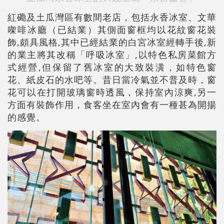
紅磡及土瓜灣區有數間老店，包括永香冰室、文華
㗎啡冰廳（已結業）其側面窗框均以花紋窗花裝
飾,頗具風格,其中已經結業的白宮冰室經轉手後,新
的業主將其改稱「呼吸冰室」,以特色私房菜館方
式經營,但保留了舊冰室的大致裝潢，如特色窗
花、紙皮石的水吧等。昔日當冷氣並不普及時，窗
花可以在打開玻璃窗時透風，保持室內涼爽,另一
方面有裝飾作用，食客坐在室內會有一種甚為開揚
的感覺。