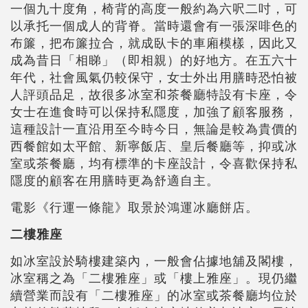
一個九十度角，椅背的高度一般約為六呎二吋，可
以承托一個成人的背脊。當時還會有一張深啡色的
布簾，把布簾拉合，就成臥卡的車廂模樣，因此又
成為昔日「相睇」（即相親）的好地方。在五六十
年代，社會風氣仍較保守，女士外出用膳時恐怕被
人評頭品足，故很多冰室和茶餐廳特設有卡座，令
女士在進食時可以保持私隱度，加強了顧客服務，
這種設計一直沿用至今時今日，無論是較為貴價的
西餐館如太平館、新寧飯店、皇后餐廳等，抑或冰
室或茶餐廳，均有標準的卡座設計，令喜歡保持私
隱度的顧客在用膳時更為舒適自主。
電影《行運一條龍》取景於鴻運冰廳餅店。
二樓雅座
如冰室設於騎樓建築內，一般會佔據地舖及閣樓，
冰室稱之為「二樓雅座」或「樓上雅座」。現仍繼
續營業而設有「二樓雅座」的冰室或茶餐廳均位於