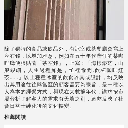
除了獨特的食品或飲品外，有冰室或茶餐廳會寫上
座右銘，以增加雅意，例如在五十年代灣仔的某咖
啡廳便張貼著「茶室銘」，上寫：「海樣渺茫，山
般竣峭，人生過程如是，忙裡偷閒,飲杯咖啡紅
茶……」以上種種冰室的飲食器具或設計，均反映
出其用途往往與當區的顧客需要為宗旨，是一種以
人為本的經營方式，與現在大數據年代，講求按市
場分析了解客人的需求有天壤之別，這亦反映了社
會日益士紳化後的文化轉變。
推薦閱讀