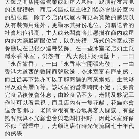
大鏡是商店開張營業或新屋入夥時，親朋好友常見
的道賀禮物。商店老區或屋主收到後必會掛於室內
的顯眼處，除了令店內或屋內有更為寬敞的感覺以
及有裝飾用途外，更顯示其身份地位。如贈送者的
社會地位很高，主人或老闆會將其懸掛在商內或屋
內的大廳最顯眼位置，以免失禮。新式的冰室或茶
餐廳現在已很少這種裝飾。在一些冰室老店如土瓜
灣永香冰室，仍然有三塊大鏡貼於牆壁上，一曰
「永留齒香」，一曰「永香冰室開張宏發」，一由
香港大道西的數間商號敬送，令冰室富有歷史感，
而且從其下款亦可以了解商舖的商業網絡、生意夥
伴及顧客層面等。該冰室的營業時間不定，只要賣
完食品後便會休息，由於食品不多，老闆及夥記工
作時可以看電視，而且店內有一隻花貓，花貓亦會
逗食客開心，老闆會很有耐心地與客人閒談，有些
熟客就算不光顧也會與老闆打招呼，因此冰室好像
不似「營業中」，光顧這店有時光倒流回七十年代
的感覺。