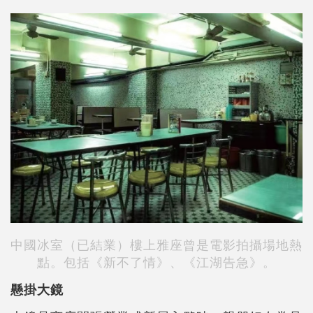
中國冰室（已結業）樓上雅座曾是電影拍攝場地熱
點。包括《新不了情》、《江湖告急》。
懸掛大鏡