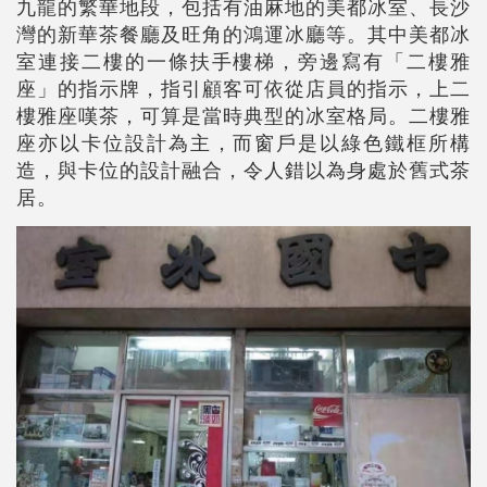
九龍的繁華地段，包括有油麻地的美都冰室、長沙
灣的新華茶餐廳及旺角的鴻運冰廳等。其中美都冰
室連接二樓的一條扶手樓梯，旁邊寫有「二樓雅
座」的指示牌，指引顧客可依從店員的指示，上二
樓雅座嘆茶，可算是當時典型的冰室格局。二樓雅
座亦以卡位設計為主，而窗戶是以綠色鐵框所構
造，與卡位的設計融合，令人錯以為身處於舊式茶
居。