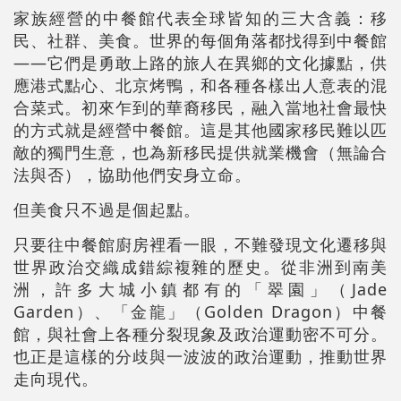
家族經營的中餐館代表全球皆知的三大含義：移
民、社群、美食。世界的每個角落都找得到中餐館
——它們是勇敢上路的旅人在異鄉的文化據點，供
應港式點心、北京烤鴨，和各種各樣出人意表的混
合菜式。初來乍到的華裔移民，融入當地社會最快
的方式就是經營中餐館。這是其他國家移民難以匹
敵的獨門生意，也為新移民提供就業機會（無論合
法與否），協助他們安身立命。
但美食只不過是個起點。
只要往中餐館廚房裡看一眼，不難發現文化遷移與
世界政治交織成錯綜複雜的歷史。從非洲到南美
洲，許多大城小鎮都有的「翠園」（Jade
Garden）、「金龍」（Golden Dragon）中餐
館，與社會上各種分裂現象及政治運動密不可分。
也正是這樣的分歧與一波波的政治運動，推動世界
走向現代。