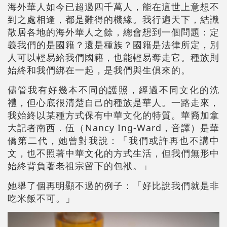
海外華人如今已超過四千萬人，能在這世上意想不
到之處相逢，都是難得的機緣。我行遍天下，結識
散居各地的海外華人之餘，總會想到一個問題：定
義我們的是國籍？還是種族？國籍是法律所定，別
人可以輕易給我們國籍，也能輕易奪走它。種族則
始終和我們綁在一起，是我們與生俱來的。
儘管我有好幾本不同的護照，經過不同文化的洗
禮，但心底很清楚自己的種族是華人。一路走來，
我始終以某種方式保有中華文化的特質。華裔加拿
大記者南西．伍（Nancy Ing-Ward，音譯）是華
僑第二代，她曾對我說：「我們或許再也不講中
文，也不照著中華文化的方式生活，但我們無形中
始終背負著老祖宗留下的包袱。」
她舉了個再明顯不過的例子：「好比說我們就是非
吃米飯不可。」