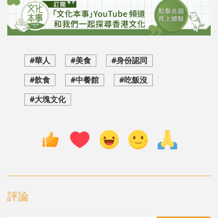
#華人
#美食
#身份認同
#飲食
#中餐館
#吃飯沒
#大塊文化
評論