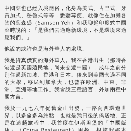
中國菜也已經入境隨俗，化身為美式、古巴式、牙
買加式、秘魯式等等，悉聽尊便。就像住在加爾各
答的葉森盛（Samson Yeh）和我聊起印度式中國
菜時說的：「是我們去適應新環境，不是環境來適
應我們。」
他說的或許也是海外華人的處境。
我是貨真價實的海外華人。我在香港出生（那時香
港還是英國殖民地，尚未交還中國），成年之前分
別住過新加坡、香港和日本。後來到美國念過不同
的大學，移民到加拿大，也曾在歐洲、中東、非
洲、亞洲等地工作。我會說三種語言，外加兩種中
國方言。
我於一九七六年從舊金山出發，一路向西環遊世
界，以多倫多為終點，也就是我日後的僑居地。正
是在這趟旅程中，我首度在伊斯坦堡的「中國飯
店」（China Restaurant）用餐。根據我那本