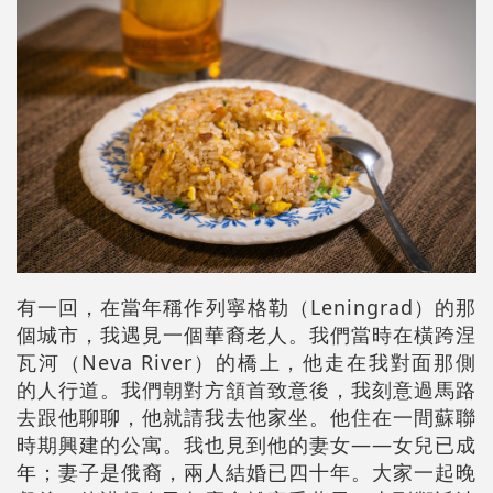
有一回，在當年稱作列寧格勒（Leningrad）的那
個城市，我遇見一個華裔老人。我們當時在橫跨涅
瓦河（Neva River）的橋上，他走在我對面那側
的人行道。我們朝對方頷首致意後，我刻意過馬路
去跟他聊聊，他就請我去他家坐。他住在一間蘇聯
時期興建的公寓。我也見到他的妻女——女兒已成
年；妻子是俄裔，兩人結婚已四十年。大家一起晚