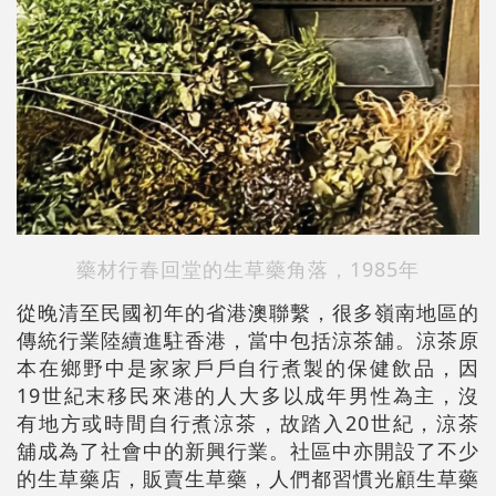
藥材行春回堂的生草藥角落，1985年
從晚清至民國初年的省港澳聯繫，很多嶺南地區的
傳統行業陸續進駐香港，當中包括涼茶舖。涼茶原
本在鄉野中是家家戶戶自行煮製的保健飲品，因
19世紀末移民來港的人大多以成年男性為主，沒
有地方或時間自行煮涼茶，故踏入20世紀，涼茶
舖成為了社會中的新興行業。社區中亦開設了不少
的生草藥店，販賣生草藥，人們都習慣光顧生草藥