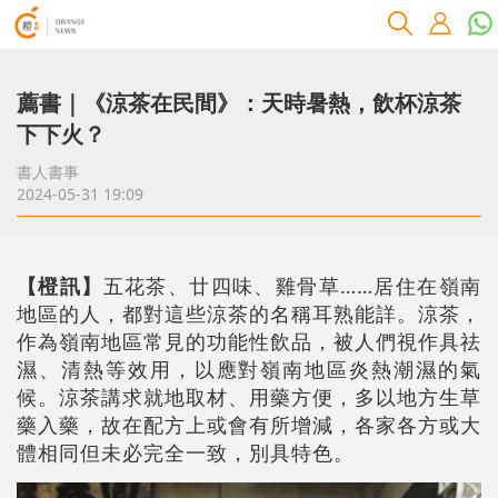
薦書｜《涼茶在民間》：天時暑熱，飲杯涼茶
下下火？
書人書事
2024-05-31 19:09
【橙訊】
五花茶、廿四味、雞骨草……居住在嶺南
地區的人，都對這些涼茶的名稱耳熟能詳。涼茶，
作為嶺南地區常見的功能性飲品，被人們視作具祛
濕、清熱等效用，以應對嶺南地區炎熱潮濕的氣
候。涼茶講求就地取材、用藥方便，多以地方生草
藥入藥，故在配方上或會有所增減，各家各方或大
體相同但未必完全一致，別具特色。