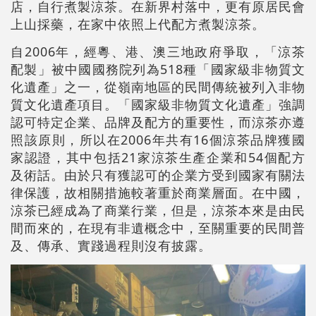
店，自行煮製涼茶。在新界村落中，更有原居民會
上山採藥，在家中依照上代配方煮製涼茶。
自2006年，經粵、港、澳三地政府爭取，「涼茶
配製」被中國國務院列為518種「國家級非物質文
化遺產」之一，從嶺南地區的民間傳統被列入非物
質文化遺產項目。「國家級非物質文化遺產」強調
認可特定企業、品牌及配方的重要性，而涼茶亦遵
照該原則，所以在2006年共有16個涼茶品牌獲國
家認證，其中包括21家涼茶生產企業和54個配方
及術話。由於只有獲認可的企業方受到國家有關法
律保護，故相關措施較著重於商業層面。在中國，
涼茶已經成為了商業行業，但是，涼茶本來是由民
間而來的，在現有非遺概念中，至關重要的民間普
及、傳承、實踐過程則沒有披露。