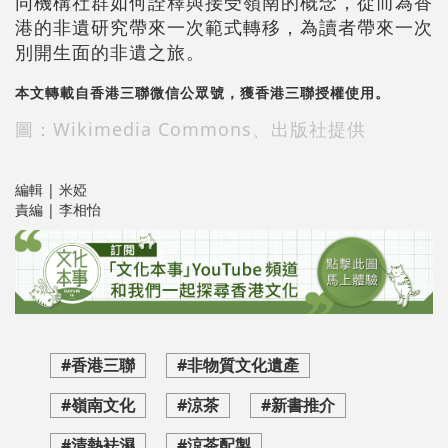
同機構社群如何詮釋與接受嶺南的概念，從而為香
港的非遺研究帶來一次範式轉移，為讀者帶來一次
別開生面的非遺之旅。
本文轉載自香港三聯微信公眾號，獲香港三聯授權使用。
圖：Wikimedia Commons、出版社提供
編輯 | 米婭
責編 | 李相怡
#香港三聯
#非物質文化遺產
#嶺南文化
#涼茶
#新書推介
#清熱袪濕
#涼茶配製