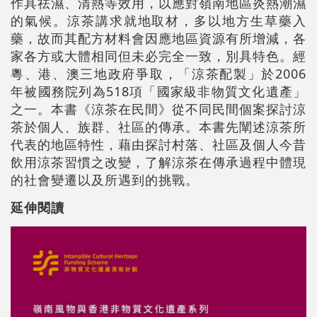
作具祛濕、清熱等效用，以應對嶺南地區炎熱潮濕
的氣候。涼茶講求就地取材，多以地方生草藥入
藥，故而其配方材料會因應地區資源有所增減，各
家各方或大體相同但未必完全一致，別具特色。經
粵、港、澳三地政府爭取，「涼茶配製」於2006
年被國務院列為518項「國家級非物質文化遺產」
之一。本書《涼茶在民間》從不同民間個案探討涼
茶於個人、族群、社區的傳承。本書先闡述涼茶所
代表的地區特性，藉由探討村落、社區及個人今昔
飲用涼茶習慣之改變，了解涼茶在傳承過程中體現
的社會變遷以及所遇到的挑戰。
延伸閱讀