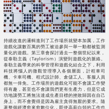
持續改進的邏輯進到了工作場所就變本加厲，工作
遊戲化讓數百萬的勞工被迫參與一舉一動都被監測
量化的遊戲。第三章會探討過去一整個世紀以來，
從泰勒主義（Taylorism）演變到遊戲化的脈絡。
泰勒主義帶來的科學管理和遊戲化結合之下，利用
科技將惱人的微觀管理導入各個層面，計程車司
機、卡車司機、程式設計師、倉儲工人、客服人員
都無一倖免。工作場所的遊戲化可能不會讓工作變
得有趣，甚至也不會讓我們更有生產力，但是它成
功地讓勞工將無法達成生產目標的挫敗歸因在自己
身上，而不會覺得是因為雇主貪得無厭的要求。隨
著整個經濟愈來愈數位化，即使高薪白領的工作也