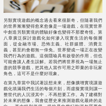
另類實境遊戲的概念過去看來很新奇，但隨著我們
的世界漸漸變得愈來愈像是一場遊戲，在現實世界
中創造另類實境的體驗好像也變得不那麼奇怪。第
八章廣泛探討遊戲化如何滲入現實生活的每個層
面，從金融市場、恐怖主義、社群媒體、消費主
義，甚至約會都無一倖免。世界變成一場正在改變
我們行為的遊戲。這個隱喻具有啟發的作用，但也
可能會讓人產生誤解。若我們將世界視為一場無止
盡的競爭遊戲，把其他人當作可用之即棄的非玩家
角色，這可不是什麼好現象。
在第九章當中我試著設想未來，想像擴增實境讓遊
戲化填滿我們生活的每個片刻，而虛擬實境則讓一
整世代的人沉浸其中，不再想要工作。為了建構對
於未來的想像，我會從歷史來推測遊戲化最終的走