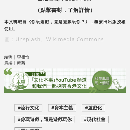
（點擊書封，了解詳情）
本文轉載自《你玩遊戲，還是遊戲玩你？》，獲麥田出版授權
使用。
圖：Unsplash、Wikimedia Commons
編輯 | 李相怡
責編 | 羅茜
#流行文化
#資本主義
#遊戲化
#你玩遊戲，還是遊戲玩你
#現代社會