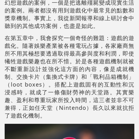
幻想遊戲的案例，一個是把逃離殭屍變成現實生活
的案例。兩者都沒有用到遊戲化中最常見的點數和
獎章機制。事實上，我從新聞報導和線上研討會中
聽到的其他成功案例，也盡是如此。
在第五章中，我會探究一個奇怪的難題：遊戲的遊
戲化。隨著娛樂產業被各種電玩占據，各家廠商無
所不用其極想要透過取得最高參與度和利潤，即使
犧牲遊戲樂趣也在所不惜。於是各種遊戲機制就被
不斷重新設計並強化這方面的內容，像是成就機
制、交換卡片（集換式卡牌）和「戰利品箱機制」
（loot boxes）。搭配上遊戲固有的互動性和沉
浸感時，就成了一條傷財勞神的天堂路。其實樂
趣、盈利和尊重玩家所投入時間，這三者並非不可
兼得，正如任天堂（Nintendo）長久以來就抗拒
了遊戲化機制。