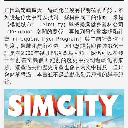
正因為範疇廣大，遊戲化並沒有很明確的界線，不
如說是你從中可以找到一些異曲同工的脈絡，像是
《模擬城市》（SimCity）與派樂騰健身器材公司
（Peloton）之間的關係，再推到飛行常客獎勵計
畫（Frequent Flyer Program）與中國社會信用
制度，遊戲化無所不包。這也意謂著即使遊戲化一
詞是在2000年後才開始廣為人知，你仍可以在幾
十年前甚至幾個世紀前的歷史中找到遊戲化的蹤
跡。這些過去的歷史有些也會在內文中提及，但只
會簡單帶過，本書並不是遊戲化發展歷程的詳盡紀
錄。