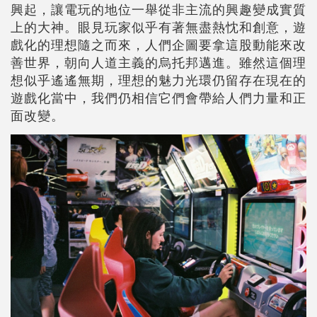
興起，讓電玩的地位一舉從非主流的興趣變成實質
上的大神。眼見玩家似乎有著無盡熱忱和創意，遊
戲化的理想隨之而來，人們企圖要拿這股動能來改
善世界，朝向人道主義的烏托邦邁進。雖然這個理
想似乎遙遙無期，理想的魅力光環仍留存在現在的
遊戲化當中，我們仍相信它們會帶給人們力量和正
面改變。