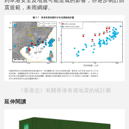
震規範，未雨綢繆。
《香港志》有關香港有感地震的統計圖
延伸閱讀