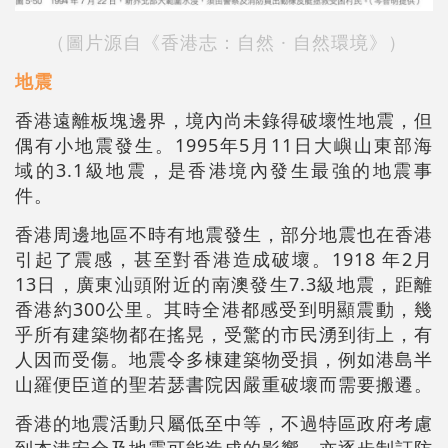
（圖片源自
《香港志：自然 · 自然環境》
）
地震
香港遠離板塊邊界，境內尚未錄得破壞性地震，但
偶有小地震發生。1995年5月11日大嶼山東部海
域的3.1級地震，是香港境內發生最強的地震事
件。
香港周邊地區不時有地震發生，部分地震也在香港
引起了震感，甚至對香港造成破壞。1918 年2月
13日，廣東汕頭附近的南澳發生7.3級地震，距離
香港約300公里。其時全港都感受到明顯震動，幾
乎所有建築物都在搖晃，受驚的市民湧到街上，有
人因而受傷。地震令多棟建築物受損，例如港島半
山羅便臣道的聖若瑟書院因嚴重破壞而需要搬遷。
香港的地震活動只屬低至中等，不過特區政府考慮
到本港安全及地震可能造成的影響，亦逐步制訂防