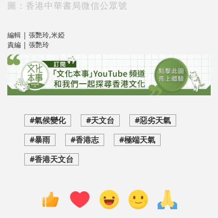
圖：香港中華書局微信公眾號
編輯 | 張艷玲,米婭
責編 | 張艷玲
#氣候變化
#天文台
#惡劣天氣
#暴雨
#香港志
#極端天氣
#香港天文台