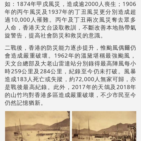
如：1874年甲戌風災，造成逾2000人喪生；1906
年的丙午風災及1937年的丁丑風災更分別造成超
過10,000人罹難。丙午及丁丑兩次風災奪去眾多
人命，香港天文台汲取教訓，不斷改善本地熱帶氣
旋警告，提高社會防災和救災的意識。
二戰後，香港的防災能力逐步提升，惟颱風偶爾仍
會造成嚴重破壞。1962年的溫黛堪稱最強颱風，
天文台總部及大老山雷達站分別錄得最高陣風每小
時259公里及284公里，紀錄至今仍未打破。風暴
造成183人死亡或失蹤，約72,000人無家可歸，亦
是戰後最高紀錄。此外，2017年的天鴿及2018年
的山竹均對香港多區造成嚴重破壞，不少市民至今
仍然記憶猶新。