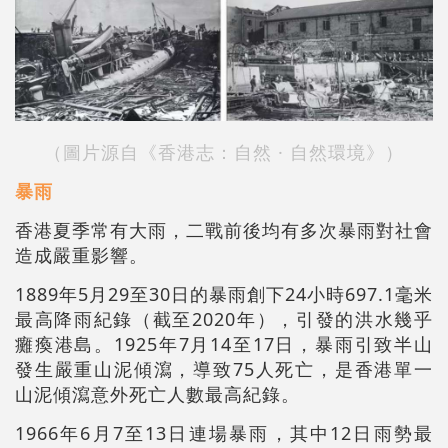
（圖片源自《香港志：自然 · 自然環境》）
暴雨
香港夏季常有大雨，二戰前後均有多次暴雨對社會
造成嚴重影響。
1889年5月29至30日的暴雨創下24小時697.1毫米
最高降雨紀錄（截至2020年），引發的洪水幾乎
癱瘓港島。1925年7月14至17日，暴雨引致半山
發生嚴重山泥傾瀉，導致75人死亡，是香港單一
山泥傾瀉意外死亡人數最高紀錄。
1966年6月7至13日連場暴雨，其中12日雨勢最