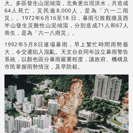
大。多區發生山泥傾瀉，北角更出現洪水，共造成
64人死亡，災民逾8,000人，是為「六一二雨
災」。1972年6月16至18 日，暴雨引致觀塘及西
半山發生災難性山泥傾瀉，分別造成71人和67人
喪生，是為「六一八雨災」。
1992年5月8日連場暴雨，早上繁忙時間雨勢最
大，令交通陷入混亂。天文台在同年設立暴雨警告
系統，以顏色區分暴雨嚴重程度，讓政府、機構及
市民掌握雨勢情況，及早防範。