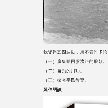
我覺得五四運動，用不着許多誇
（一）廣集贖回膠濟路的股款。
（二）自動的用功。
（三）擴充平民教育。
延伸閱讀