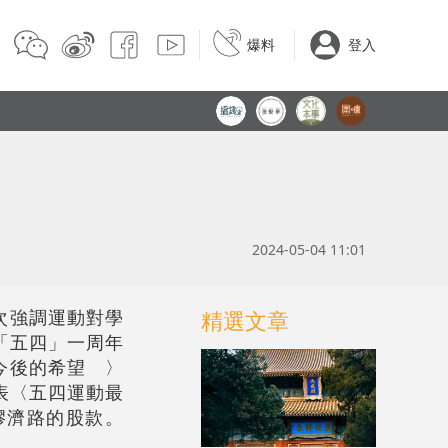
爆料
登入
2024-05-04 11:01
精選文章
次強調運動對學
「五四」一周年
今後的希望 〉
表〈五四運動最
膠濟路的股款。
：