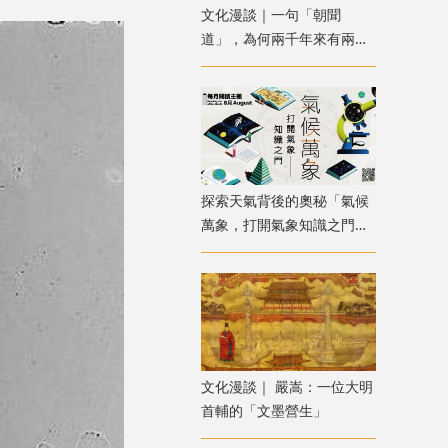
文化漫談｜一句「朝聞
道」，為何兩千年來有兩種
解讀？
探索天氣背後的奧秘「氣候
萬象，打開氣象知識之門」
主題書展
文化漫談｜ 嚴嵩：一位大明
首輔的「文墨營生」