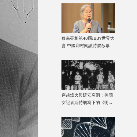
蔡皋亮相第40屆IBBY世界大
會 中國鄉村閱讀特展啟幕
穿越烽火與延安窯洞：美國
女記者斯特朗寫下的《明日
中國》