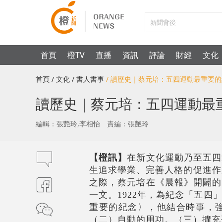
首頁
橙TV
直播
資訊
評論
財經
文化
首頁
/ 文化
/ 書人書事
/ 讀歷史｜蔡元培：五四運動最重要
讀歷史｜蔡元培：五四運動最
編輯：張艷玲,李相怡
責編：張艷玲
【橙訊】
在新文化運動乃至五四
生追求學業、完善人格的促進作
之際，蔡元培在《晨報》開闢的
一文。1922年，為紀念「五
重要的紀念〉，他結合時事，
（二）自動的用功。（三）擴充