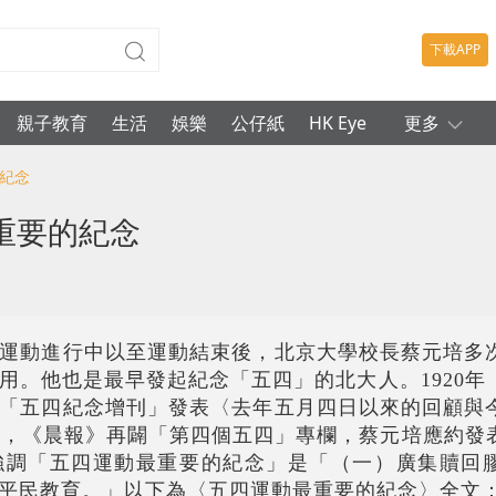
下載APP
親子教育
生活
娛樂
公仔紙
HK Eye
更多
的紀念
重要的紀念
運動進行中以至運動結束後，北京大學校長蔡元培多
用。
他也是最早發起紀念「五四」的北大人。1920年
「五四紀念增刊」發表〈去年五月四日以來的回顧與
四」，《晨報》再闢「第四個五四」專欄，蔡元培應約發
強調「五四運動最重要的紀念」是「（一）廣集贖回
平民教育。」以下為〈五四運動最重要的紀念〉全文