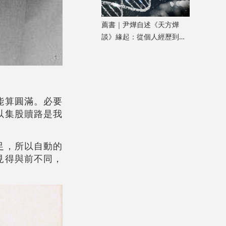
薦書｜尹燁自述《天方燁
談》緣起：從個人經歷到生
命科學普及
能算圓滿。必要
以集股贖路是我
足，所以自動的
見得與前不同，