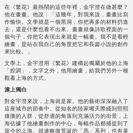
在《繁花》最熱鬧的這些年裡，金宇澄在做甚麼？
他在畫畫。他說：「這幾年，對我來說，畫畫比寫
作愉快。文學就是一個黑洞，你把再多的材料扔進
去，還是什麽也看不出來。畫畫就像詩歌裡面的一
個句子，你把它表現出來就是一幅畫。我不是看輕
繪畫，是站在我自己的角度把它和長篇小說的創作
來比較。」
文學上，金宇澄用《繁花》建構起獨屬於他的上海
「腔調」，文字之外，他用繪畫，給我們另外一種
觀看上海的方式。
滬上獨白
對金宇澄來說，上海就是家。他的藝術深深融入了
這座城市的節奏中。從知名的陸家嘴天際綫到熙熙
攘攘的人群，從舒適的角落到充滿活力的街景，上
海佔據了他繪畫創作的中心，每幅作品都捕捉到了
當今的上海。就連略微荒誕的「馬」系列，也有著