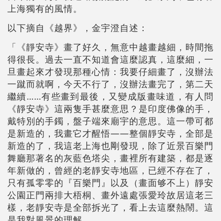
上海獨有的風情。
以下摘自《越界》，金宇澄自述：
「《靜安寺》畫了好久，無意中越畫越細，時間拖
得很長。過去一直不知道會這麼認真，這麼細，一
旦畫起來才發現那種心情：我要仔細畫了，沒辦法
一蹴而就啊，今天不行了，沒辦法畫完了，第二天
繼續……有些畫到最後，又變成版畫味道，有人問
《靜安寺》這兩隻手甚麼意思？是印度佛像的手，
戴特別的手鐲，盤子端來廟宇的意思。這一帶可都
是新造的，我畫它才醒悟——整個靜安寺，全部是
新造的了，我這老上海也剛發現，除了近景百樂門
舞廳那著名的灰藍色塔尖，畫裡所有建築，都是逐
年新做的，曾經的老靜安寺地區，已經不存在了，
只有孤零零的『百樂門』以及（畫面够不上）靜安
公園正門兩排大梧桐、畫外遠處張愛玲故居這老三
樣，老靜安寺是全部拆光了，看上去這麼熱鬧。這
是我對風景的理解。