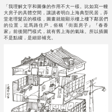
「我理解文字和圖像的作用不大一樣。比如寫一幢
大房子的具體空間，讓讀者明白上海典型民居，弄
堂老理髮店的模樣，圖畫就能顯示樓上樓下鄰居們
的位置，近馬路住戶，俗稱『街面房子』『春香
家』前後開門樣式，就有舊上海的氣味。所以插圖
不是點綴，是細節補充。