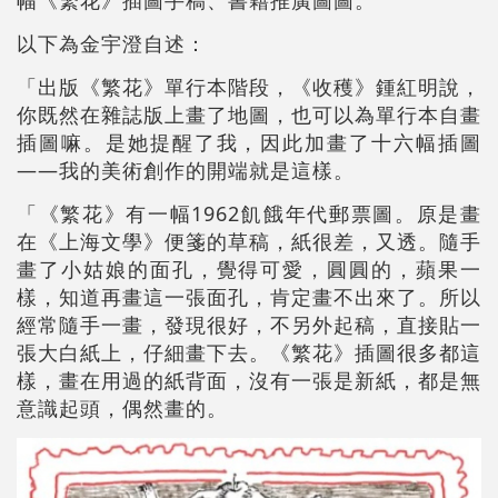
幅《繁花》插圖手稿、書籍推廣圖圖。
以下為金宇澄自述：
「出版《繁花》單行本階段，《收穫》鍾紅明說，
你既然在雜誌版上畫了地圖，也可以為單行本自畫
插圖嘛。是她提醒了我，因此加畫了十六幅插圖
——我的美術創作的開端就是這樣。
「《繁花》有一幅1962飢餓年代郵票圖。原是畫
在《上海文學》便箋的草稿，紙很差，又透。隨手
畫了小姑娘的面孔，覺得可愛，圓圓的，蘋果一
樣，知道再畫這一張面孔，肯定畫不出來了。所以
經常隨手一畫，發現很好，不另外起稿，直接貼一
張大白紙上，仔細畫下去。《繁花》插圖很多都這
樣，畫在用過的紙背面，沒有一張是新紙，都是無
意識起頭，偶然畫的。