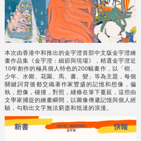
本次由香港中和推出的金宇澄首部中文版金宇澄繪
畫作品集《金宇澄：細節與現場》，精選金宇澄近
10年創作的極具個人特色的200幅畫作，以「樹、
少年、水鄉、花園、馬、書、變」等為主題，每個
關鍵詞背後都交織著作家豐盛的記憶和想像，偏
執，想像，碰撞，對照，綫條在筆下蔓延，這些由
文學家捕捉的繪畫瞬間，以圖像傳遞記憶與個人經
驗，勾勒出文字無法窮盡和抵達的浪漫。