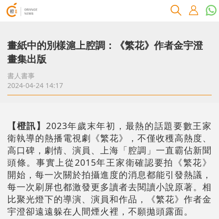
畫紙中的別樣滬上腔調：《繁花》作者金宇澄
畫集出版
書人書事
2024-04-24 14:17
【橙訊】
2023年歲末年初，最熱的話題要數王家
衛執導的熱播電視劇《繁花》，不僅收穫高熱度、
高口碑，劇情、演員、上海「腔調」一直霸佔新聞
頭條。事實上從2015年王家衛確認要拍《繁花》
開始，每一次關於拍攝進度的消息都能引發熱議，
每一次刷屏也都激發更多讀者去閱讀小說原著。相
比聚光燈下的導演、演員和作品，《繁花》作者金
宇澄卻遠遠躲在人間煙火裡，不願拋頭露面。