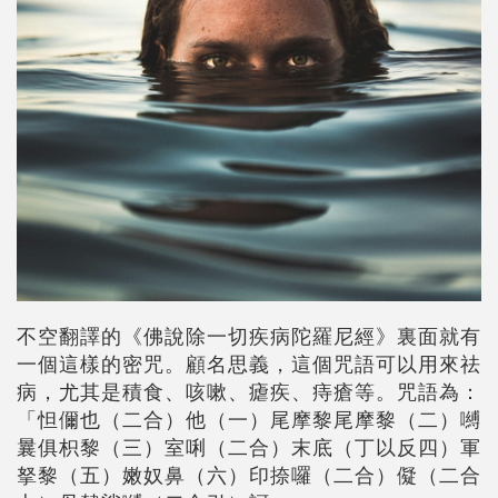
不空翻譯的《佛說除一切疾病陀羅尼經》裏面就有
一個這樣的密咒。顧名思義，這個咒語可以用來祛
病，尤其是積食、咳嗽、瘧疾、痔瘡等。咒語為：
「怛儞也（二合）他（一）尾摩黎尾摩黎（二）嚩
曩俱枳黎（三）室唎（二合）末底（丁以反四）軍
拏黎（五）嫩奴鼻（六）印捺囉（二合）儗（二合