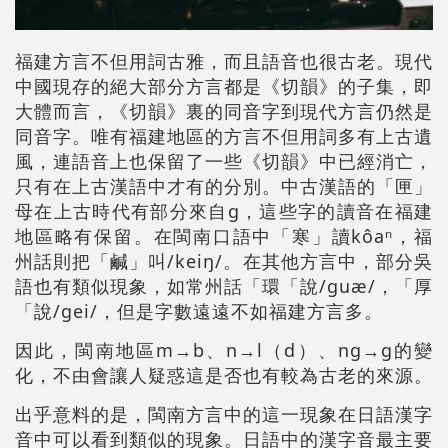
福建方言不但用詞古雅，而且語音也很古老。現代
中國現存的絕大部分方言都是《切韻》的子集，即
大體而言，《切韻》裏的同音字到現代方言仍然是
同音字。唯有福建地區的方言不但用詞多有上古遺
風，連語音上也保留了一些《切韻》中已經消亡，
只有在上古漢語中才有的分別。中古漢語的「匣」
母在上古時代有部分來自g，這些字的讀音在福建
地區略有保留。在閩南口語中「寒」讀kôaⁿ，福
州話則把「鹹」叫/keiŋ/。在其他方言中，部分吳
語也有類似現象，如常州話「環「說/guæ/，「厚
「說/gei/，但是字數遠遠不如福建方言多。
因此，閩南地區m→b、n→l（d）、ng→g的變
化，不由會讓人疑惑這是否也有較為古老的來源。
出乎意料的是，閩南方言中的這一現象在日語漢字
音中可以看到類似的現象。日語中的漢字音最主要