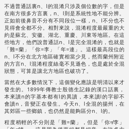
不過普通話裏n、l的混淆只涉及個位數的字，但是
在南方很多方言裏，n、l則是系統性地不能分辨。
正如前後鼻音不分有不同段位一樣，n、l不分也不
見得會全都不分。相對來說，混淆程度最嚴重的大
約是蘇北、安徽、湖北、重慶、川東等地區。在這
些地方，他們說普通話n、l是完全混淆的，也就是
「難=蘭」「你=李」「年=連」。這樣最高段位的
n、l不分在北方地區確實相當少見，然而蘭州附近
的方言n、l混淆程度絲毫不見遜色，也是處於全混
狀態，可算是讓北方地區也破功了。
當然在大多數情況下，這個變化應該是明清以來才
發生的。1899年傳教士殷德生記錄的漢口話裏，
本來讀n的字基本都有l的異讀，本來讀l的字卻不
會讀n，音變正在發生。今天n、l全混的揚州，在
其郊區一些鄉鎮，也仍然是能夠區分n、l的。
程度稍輕的不分則是「難=蘭」，但是「你≠李」