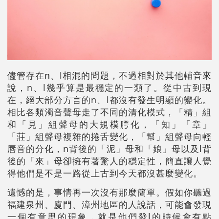
儘管存在n、l相混的問題，不過相對於其他輔音來
說，n、l幾乎算是最穩定的一類了。從中古到現
在，絕大部分方言的n、l都沒有發生明顯的變化。
相比各類濁音聲母走了不同的清化模式，「精」組
和「見」組聲母的大規模腭化，「知」「章」
「莊」組聲母複雜的捲舌變化，「幫」組聲母向輕
唇音的分化，n背後的「泥」母和「娘」母以及l背
後的「來」母卻擁有著驚人的穩定性，簡直讓人覺
得他們是不是一路從上古到今天都沒甚麼變化。
遺憾的是，事情再一次沒有那麼簡單。假如你聽過
福建泉州、廈門、漳州地區的人說話，可能會發現
一個有意思的現象，就是他們發l的時候會有點