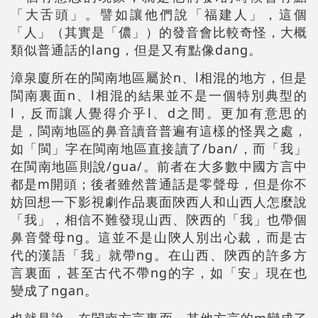
「大舌頭」。譬如讓他們說「福建人」，這個
「人」（其實是「儂」）的發音會比較奇怪，大概
類似普通話的lang，但是又有點像dang。
漳泉廈所在的閩南地區屬於n、l相混的地方，但是
閩南裏面n、l相混的結果並不是一個特別典型的
l，反而讓人覺得介乎l、d之間。更加有意思的
是，閩南地區的鼻音讀音普遍有這樣的怪異之處，
如「閩」字在閩南地區直接讀了/ban/，而「我」
在閩南地區則說/gua/。前者在大多數中國方言中
都是m開頭；後者雖然普通話是零聲母，但是你不
妨回想一下影視劇作品裏面陝西人和山西人怎麼說
「我」，相信不難發現山西、陝西的「我」也帶個
鼻音聲母ng。這並不是山陝人別出心裁，而是古
代的漢語「我」就帶ng。在山西、陝西的許多方
言裏面，甚至古代不帶ng的字，如「安」現在也
變成了ngan。
也就是說，在閩南方言裏面，其他方言的m變成了