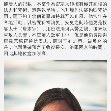
據唐人的記載，不空作為密宗大師擁有極其高強的
法力和咒術。遭遇乾旱時，他升壇作法能夠唸咒祈
雨，雨下夠了拿個銀瓶加持就可以止風。他常年在
各地活動，以密咒祈福消災。安史之亂時他更是投
靠太子（唐肅宗），用密法消弭兵燹之禍。後來叛
軍攻入長安，不空落入叛軍手中，但是他仍長期與
唐肅宗秘密通信表忠，商討平亂之策。最離奇的
是，他還準確預言了收復長安、洛陽兩京的時間，
因此其地位愈加崇高。