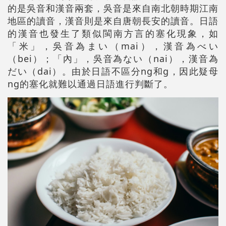
的是吳音和漢音兩套，吳音是來自南北朝時期江南
地區的讀音，漢音則是來自唐朝長安的讀音。日語
的漢音也發生了類似閩南方言的塞化現象，如
「米」，吳音為まい（mai），漢音為べい
（bei）；「內」，吳音為ない（nai），漢音為
だい（dai）。由於日語不區分ng和g，因此疑母
ng的塞化就難以通過日語進行判斷了。