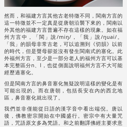
然而，和福建方言其他古老特徵不同，閩南方言的
這一特徵並不一定真是從唐朝沿襲下來的，閩南以
外其他的福建方言普遍不存在這樣的現象。如在福
州方言中，「閩」說/miŋ/，「我」說/ŋuai/。
「我」的韻母非常古老，可以追溯到《切韻》以前
的時代，但是聲母卻並沒有發生閩南式的塞化。此
外福州方言，至少是一部分老人的福州方言可以基
本完整區分n、l，也從側面說明福州方言不大可能
經歷過塞化。
但是閩南方言的鼻音塞化無疑說明這樣的變化是有
可能出現的。而在唐朝，包括長安在內的西北地
區，鼻音塞化就出現了。
我們並非僅能從日語的漢字音中看出端倪。唐以
後，佛教密宗開始在中國盛行。密宗中有大量咒
語，咒語原文多為梵語。和之前翻譯佛經主要求意