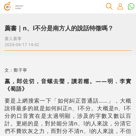
薦書｜n、l不分是南方人的說話特徵嗎？
書人書事
2024-04-17 14:42
文：鄭子寧
蠃，郎佐切，音螺去聲，讀若糯。——明．李實
《蜀語》
要是上網搜索一下「如何糾正普通話……」，大概
說得最多的就是如何糾正n、l不分。大概是n、l不
分的口音實在是太過明顯，涉及的字數又數以百
計。更絕的是，對於能分清n、l的人來說，分清它
們不費吹灰之力，而對分不清n、l的人來說，不但