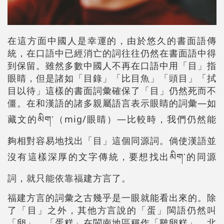
在這方面中國人是幸運的，由於悠久的書面語傳
統，在口語中已經消亡的詞往往仍然在書面語中得
到保留。雖然多數中國人不再在口語中用「目」指
眼睛，但是諸如「目錄」「比目魚」「頭目」「拭
目以待」這樣的書面詞彙確保了「目」仍然死而不
僵。在和漢語的諸多親屬語言表示眼睛的詞彙—如
藏文的མིག་（mig/眼睛）—比較時，我們仍然能
夠相對容易地找出「目」這個同源詞。倘使漢語並
沒有這樣深厚的文字傳統，要想找出མིག་的同源
詞，就只能依靠福建方言了。
福建方言的詞彙之古幾乎是一眼就能看出來的。除
了「目」之外，其他方言說的「蛋」閩語仍然叫
「卵」，「蛋糕」在閩南地區稱作「雞卵糕」。北