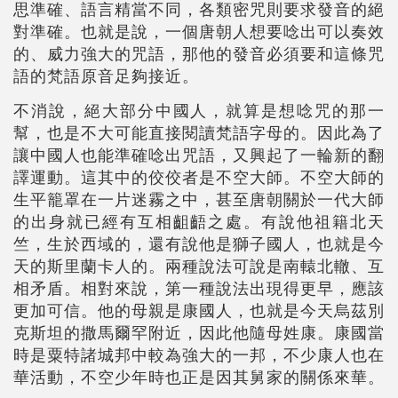
思準確、語言精當不同，各類密咒則要求發音的絕
對準確。也就是說，一個唐朝人想要唸出可以奏效
的、威力強大的咒語，那他的發音必須要和這條咒
語的梵語原音足夠接近。
不消說，絕大部分中國人，就算是想唸咒的那一
幫，也是不大可能直接閱讀梵語字母的。因此為了
讓中國人也能準確唸出咒語，又興起了一輪新的翻
譯運動。這其中的佼佼者是不空大師。不空大師的
生平籠罩在一片迷霧之中，甚至唐朝關於一代大師
的出身就已經有互相齟齬之處。有說他祖籍北天
竺，生於西域的，還有說他是獅子國人，也就是今
天的斯里蘭卡人的。兩種說法可說是南轅北轍、互
相矛盾。相對來說，第一種說法出現得更早，應該
更加可信。他的母親是康國人，也就是今天烏茲別
克斯坦的撒馬爾罕附近，因此他隨母姓康。康國當
時是粟特諸城邦中較為強大的一邦，不少康人也在
華活動，不空少年時也正是因其舅家的關係來華。