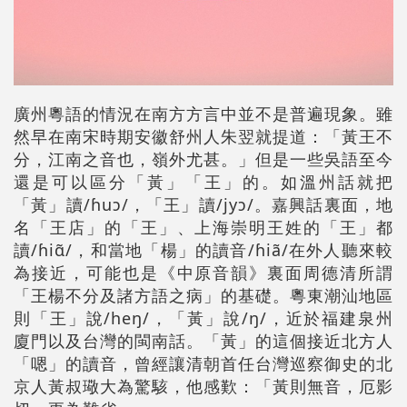
廣州粵語的情況在南方方言中並不是普遍現象。雖
然早在南宋時期安徽舒州人朱翌就提道：「黃王不
分，江南之音也，嶺外尤甚。」但是一些吳語至今
還是可以區分「黃」「王」的。如溫州話就把
「黃」讀/ɦuɔ/，「王」讀/jyɔ/。嘉興話裏面，地
名「王店」的「王」、上海崇明王姓的「王」都
讀/ɦiɑ̃/，和當地「楊」的讀音/ɦiã/在外人聽來較
為接近，可能也是《中原音韻》裏面周德清所謂
「王楊不分及諸方語之病」的基礎。粵東潮汕地區
則「王」說/heŋ/，「黃」說/ŋ/，近於福建泉州
廈門以及台灣的閩南話。「黃」的這個接近北方人
「嗯」的讀音，曾經讓清朝首任台灣巡察御史的北
京人黃叔璥大為驚駭，他感歎：「黃則無音，厄影