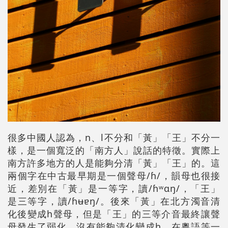
很多中國人認為，n、l不分和「黃」「王」不分一
樣，是一個寬泛的「南方人」說話的特徵。實際上
南方許多地方的人是能夠分清「黃」「王」的。這
兩個字在中古最早期是一個聲母/ɦ/，韻母也很接
近，差別在「黃」是一等字，讀/ɦʷɑŋ/，「王」
是三等字，讀/ɦʉɐŋ/。後來「黃」在北方濁音清
化後變成h聲母，但是「王」的三等介音最終讓聲
母發生了弱化，沒有能夠清化變成h。在粵語等一