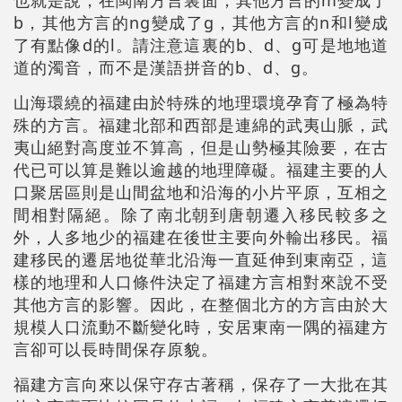
b，其他方言的ng變成了g，其他方言的n和l變成
了有點像d的l。請注意這裏的b、d、g可是地地道
道的濁音，而不是漢語拼音的b、d、g。
山海環繞的福建由於特殊的地理環境孕育了極為特
殊的方言。福建北部和西部是連綿的武夷山脈，武
夷山絕對高度並不算高，但是山勢極其險要，在古
代已可以算是難以逾越的地理障礙。福建主要的人
口聚居區則是山間盆地和沿海的小片平原，互相之
間相對隔絕。除了南北朝到唐朝遷入移民較多之
外，人多地少的福建在後世主要向外輸出移民。福
建移民的遷居地從華北沿海一直延伸到東南亞，這
樣的地理和人口條件決定了福建方言相對來說不受
其他方言的影響。因此，在整個北方的方言由於大
規模人口流動不斷變化時，安居東南一隅的福建方
言卻可以長時間保存原貌。
福建方言向來以保守存古著稱，保存了一大批在其