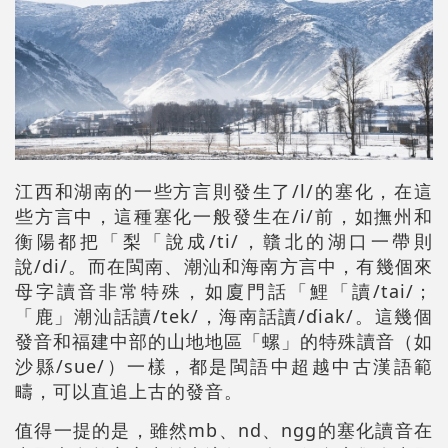
江西和湖南的一些方言則發生了/l/的塞化，在這
些方言中，這種塞化一般發生在/i/前，如撫州和
衡陽都把「梨「說成/ti/，贛北的湖口一帶則
說/di/。而在閩南、潮汕和海南方言中，有幾個來
母字讀音非常特殊，如廈門話「鯉「讀/tai/；
「鹿」潮汕話讀/tek/，海南話讀/ɗiak/。這幾個
發音和福建中部的山地地區「螺」的特殊讀音（如
沙縣/sue/）一樣，都是閩語中超越中古漢語範
疇，可以直追上古的發音。
值得一提的是，雖然mb、nd、ngg的塞化讀音在