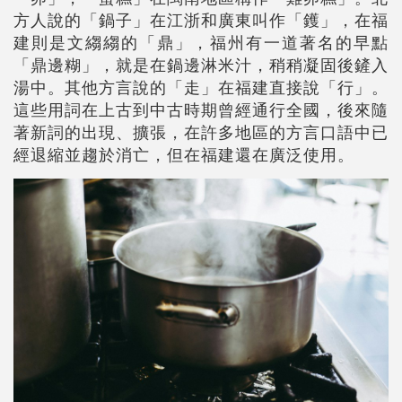
方人說的「鍋子」在江浙和廣東叫作「鑊」，在福
建則是文縐縐的「鼎」，福州有一道著名的早點
「鼎邊糊」，就是在鍋邊淋米汁，稍稍凝固後鏟入
湯中。其他方言說的「走」在福建直接說「行」。
這些用詞在上古到中古時期曾經通行全國，後來隨
著新詞的出現、擴張，在許多地區的方言口語中已
經退縮並趨於消亡，但在福建還在廣泛使用。