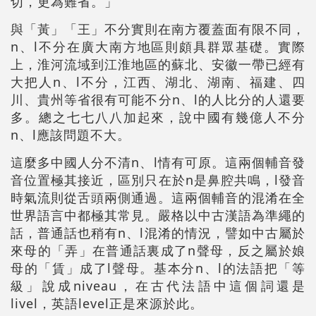
切，更為難省。」
與「黃」「王」不分實則在南方覆蓋面有限不同，
n、l不分在廣大南方地區則頗具群眾基礎。實際
上，淮河流域到江淮地區的蘇北、安徽一帶已經有
大把人n、l不分，江西、湖北、湖南、福建、四
川、貴州等省很有可能不分n、l的人比分的人還要
多。總之七七八八加起來，說中國有幾億人不分
n、l應該問題不大。
這麼多中國人分不清n、l情有可原。這兩個輔音發
音位置極其接近，區別只在於n是鼻腔共鳴，l發音
時氣流則從舌頭兩側通過。這兩個輔音的混淆在全
世界語言中都極其常見。嚴格以中古漢語為準繩的
話，普通話也稍有n、l混淆的情況，譬如中古屬於
來母的「弄」在普通話裏成了n聲母，反之屬於娘
母的「賃」成了l聲母。基本分n、l的法語把「等
級」說成niveau，在古代法語中這個詞還是
livel，英語level正是來源於此。