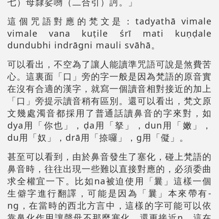
七）母隸娑嚩（二合引）訶。」
這個咒語對應的梵文是：tadyathā vimale
vimale vana kuṭile śrī mati kuṇḍale
dundubhi indrāgni mauli svāhā。
可以看出，不空為了讓人能讀準咒語可說是煞費苦
心。這裏面「口」旁的字一般是因為梵語的原音實
在沒有合適的漢字，就寫一個讀音相對接近的加上
「口」旁提示讀音稍有區別。還可以看出，梵文原
文幾處濁音都採用了普通話讀鼻音的字來對，如
dya用「你也」，ḍa用「拏」，dun用「嫩」，
du用「奴」，drā用「捺囉」，g用「儗」。
甚至可以看到，由於鼻音發生了塞化，碰上梵語的
鼻音時，往往出現一些難以直接對應的，必須委曲
求全權宜一下。比如na被迫使用「曩」這樣一個
生僻字進行翻譯，可能是因為「曩」本來帶有-
ng，在當時的西北方言中，這樣的字可能可以依
靠鼻化作用讓聲母不那麼塞化，還更接近n。這在