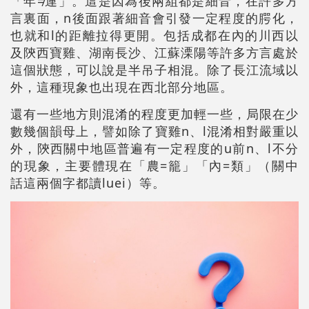
「年≠連」。這是因為後兩組都是細音，在許多方
言裏面，n後面跟著細音會引發一定程度的腭化，
也就和l的距離拉得更開。包括成都在內的川西以
及陝西寶雞、湖南長沙、江蘇溧陽等許多方言處於
這個狀態，可以說是半吊子相混。除了長江流域以
外，這種現象也出現在西北部分地區。
還有一些地方則混淆的程度更加輕一些，局限在少
數幾個韻母上，譬如除了寶雞n、l混淆相對嚴重以
外，陝西關中地區普遍有一定程度的u前n、l不分
的現象，主要體現在「農=籠」「內=類」（關中
話這兩個字都讀luei）等。