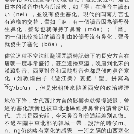
日本的漢音中也有所反映，如「寧」在漢音中讀ね
い（nei），並沒有發生塞化。現代的閩南方言也
有這樣的交替，譬如「麻」有一個讀音因為韻母發
生鼻化，聲母也就保持了鼻音（môa）；「磨」
的一個比較接近的讀音則由於韻母沒有鼻化，聲母
就發生了塞化（bôa）。
儘管這種不空法師翻譯咒語時記錄下的長安方言在
唐朝一度非常盛行，甚至遠播東瀛，晚唐到北宋的
漢藏對音、西夏對音和回鶻對音也都是傾向鼻音塞
化（如敦煌曲子《遊江樂》裏把「望」拼寫為
བོའུ་/bo’u），但是宋朝後來隨著西安的政治經濟
地位下降，古代西北方言的影響也就慢慢減退，曾
經的塞化讀音也被華北地區維持鼻音的讀音所取
代。尤其是西安話，今天鼻音和普通話差別甚微。
不過在關中東北部的韓城一帶，說話的時候m、
n、ng仍然略有塞化的感覺。一河之隔的山西塞化