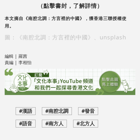
（點擊書封，了解詳情）
本文摘自《南腔北調：方言裡的中國》，獲香港三聯授權使
用。
圖：《南腔北調：方言裡的中國》、unsplash
編輯 | 羅茜
責編 | 李相怡
#漢語
#南腔北調
#發音
#語音
#南方人
#北方人