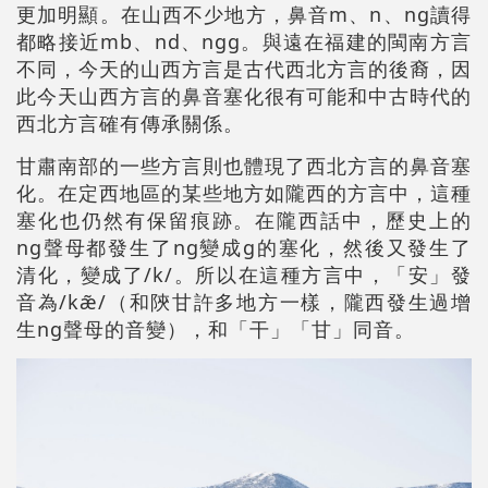
更加明顯。在山西不少地方，鼻音m、n、ng讀得
都略接近mb、nd、ngg。與遠在福建的閩南方言
不同，今天的山西方言是古代西北方言的後裔，因
此今天山西方言的鼻音塞化很有可能和中古時代的
西北方言確有傳承關係。
甘肅南部的一些方言則也體現了西北方言的鼻音塞
化。在定西地區的某些地方如隴西的方言中，這種
塞化也仍然有保留痕跡。在隴西話中，歷史上的
ng聲母都發生了ng變成g的塞化，然後又發生了
清化，變成了/k/。所以在這種方言中，「安」發
音為/kæ̃/（和陝甘許多地方一樣，隴西發生過增
生ng聲母的音變），和「干」「甘」同音。