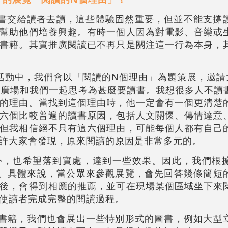
書交給讀者去讀，這些體驗固然重要，但並不能支撐
幫助他們培養興趣。有時一個人因為對電影、音樂或
書籍。其實推廣閱讀已不再只是關注這一行為本身，
活動中，我們會以「閱讀的N個理由」為題策展，邀請大
市廣場和我們一起思考為甚麼要讀書。我想很多人不讀
的理由。當找到這個理由時，他一定會有一個更清楚
六個比較普遍的讀書原因，包括人文關懷、傳情達意
但我相信絕不只有這六個理由，可能每個人都有自己
許大家會發現，原來閱讀的原因是非常多元的。
外，也希望落到實處，達到一些效果。因此，我們根
書。具體來說，當公眾來參觀展覽，會先回答幾條簡短
後，會得到相應的推薦，並可在現場某個區域坐下來
使讀者完成完整的閱讀過程。
獎書籍，我們也會展出一些特別形式的圖書，例如大型