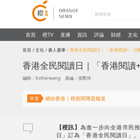
首頁
橙TV
直播
資訊
評論
財經
文化
首頁
/ 文化
/ 書人書事
/ 香港全民閱讀日｜「香港閱讀+」
香港全民閱讀日｜「香港閱讀
編輯：Estherwang
責編：張艷玲
繽紛香港 | 橙新聞專題報道
專題
【橙訊】
為進一步向全港市民推廣
日」訂為「香港全民閱讀日」。