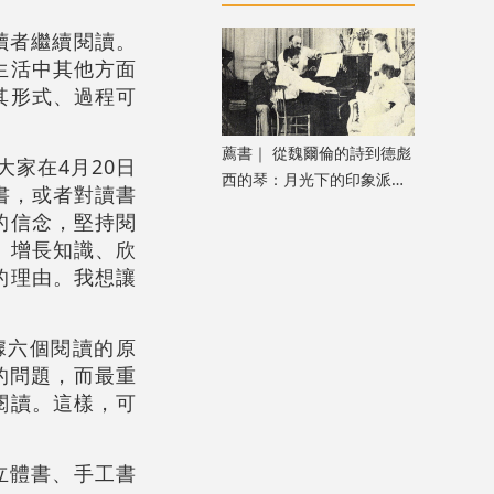
讀者繼續閱讀。
生活中其他方面
其形式、過程可
薦書｜ 從魏爾倫的詩到德彪
家在4月20日
西的琴：月光下的印象派音
書，或者對讀書
樂之旅
的信念，堅持閱
、增長知識、欣
的理由。我想讓
據六個閱讀的原
的問題，而最重
閱讀。這樣，可
立體書、手工書