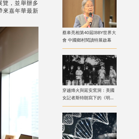
展覽，並舉辦多
帶來嘉年華最新
蔡皋亮相第40屆IBBY世界大
會 中國鄉村閱讀特展啟幕
穿越烽火與延安窯洞：美國
女記者斯特朗寫下的《明日
中國》