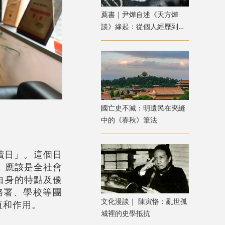
薦書｜尹燁自述《天方燁
談》緣起：從個人經歷到生
命科學普及
國亡史不滅：明遺民在夾縫
中的《春秋》筆法
讀日」。這個日
，應該是全社會
自身的特點及優
務署、學校等團
文化漫談｜ 陳寅恪：亂世孤
值和作用。
城裡的史學抵抗