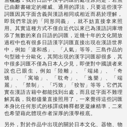
已由辭書確定的權威、通用的譯法，只要這些漢字
詞匯因其字面含義與漢語相同或相近而易於理解，
即我們常說的「同形同義」，就不妨直接拿來照
用。其實這種方式不僅自近代以來已為漢語詞庫增
添了無數的來自日語的詞匯，近幾十年的文化開放
過程中也有很多日語漢字詞匯直接出現在漢語世界
中，例如「違和感」、「人氣」等等。三島作品的
句型雖十分歐化，其間出現的漢字詞匯卻很多，其
中很多詞匯不僅為日本人少見，即便對中國讀者來
說也已眼生，例如「陸離」、「端緒」、「奇
矯」、「寓喻」、「耽奇」、「逸樂」、「端
麗」、「禁制」、「巧致」「狡智」等等，它們其
實在漢語古籍中都能找到出處，而且從字面不難理
解其義，我都儘量直接照用了，一來覺得這些詞匯
本身比任何形式的移譯或轉釋都更凝練精準，二來
也希望藉此體現作者深厚的漢學根底。
另外，對於作品中出現的關於日本文化、器物、物