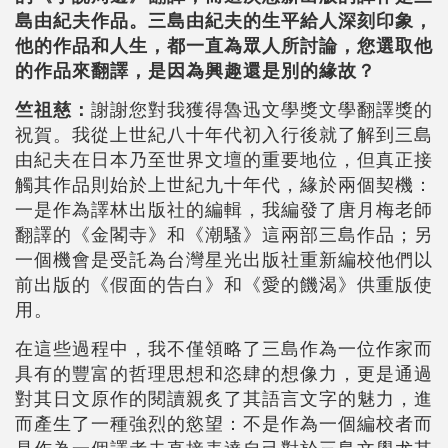
島由紀夫作品。三島由紀夫的生平給人深刻印象，
他的作品和人生，都一直為眾人所討論，您選取他
的作品來翻譯，是因為興趣還是別的緣故？
竺祖慈：
謝謝您對我獲得魯迅文學獎文學翻譯獎的
祝賀。我從上世紀八十年代初入行後就了解到三島
由紀夫在日本乃至世界文壇的重要地位，但真正接
觸其作品則始於上世紀九十年代，緣於兩個契機：
一是作為譯林出版社的編輯，我編發了唐月梅老師
翻譯的《金閣寺》和《潮騷》這兩部三島作品；另
一個機會是受託為台灣星光出版社重新編校他們以
前出版的《假面的告白》和《愛的饑渴》供重版使
用。
在這些過程中，我不僅領略了三島作為一位作家而
具有的豐富的哲理思想和恣肆的想像力，更是通過
對其日文原作的閱讀親炙了其語言文字的魅力，進
而產生了一種強烈的慾望：不是作為一個編校者而