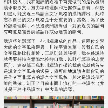
相距較大，我在翻譯的過程中首先做到的是反覆細
讀琢磨原文，努力準確理解和把握作品原義，然後
用盡可能接近三島語言文字風格的漢語譯出，此時
忘卻自己的文字風格是十分重要的，當然，為了便
於讀者理解，不致造成閱讀障礙，對於過長的語句
有時還是需要調整語序或做適當的斷句。
我這些年還譯了一些川端康成的作品，這兩位文學
大師的文字風格迥異，川端平實無華，與我自己的
文字風格比較相近，三島則綺麗張揚，我在移譯時
就需要時時有意識地控抑自我，以踐行譯事的忠實
原則。這幾部三島和川端譯作帶給我的成就感首先
是譯文文字風格的迥異，儘可能地讓讀者體會到的
是作者而非譯者的語言文字風貌；其次是譯義儘可
能的準確，糾正了目前市面上流行的一些譯本（尤
其是三島作品譯本）中大量的誤譯。