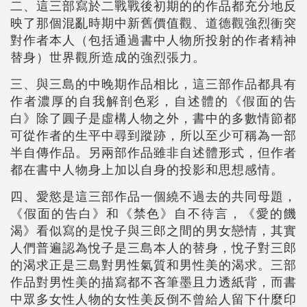
二、這三部寫於二戰戰後初期的的作品都充分地反
映了那個混亂時期中新舊價值觀、道德觀強烈衝突
對作者本人（包括通過書中人物所投射的作者精神
替身）世界觀所造成的強烈張力。
三、與三島的中晚期作品相比，這三部作品都具有
作者濃厚的自我解剖色彩，自述體的《假面的告
白》除了圓子是虛構人物之外，書中的多數情節都
可從作者的生平中尋到蹤跡，所以至少可稱為一部
半自傳作品。另兩部作品雖非自述體形式，但作者
都在書中人物身上加以自身的投影和思想感情。
四、愛慾是這三部作品一個繞不過去的共同母題，
《假面的告白》和《禁色》自不待言，《愛的饑
渴》看似寫的是悅子與三郎之間的男女戀情，其實
人們普遍認為悅子是三島本人的替身，悅子對三郎
的渴求正是三島對男性氣質和男性美的渴求。三部
作品對男性美的描寫都不吝筆墨且力透紙背，而書
中眾多女性人物的女性美反倒不曾給人留下什麼印