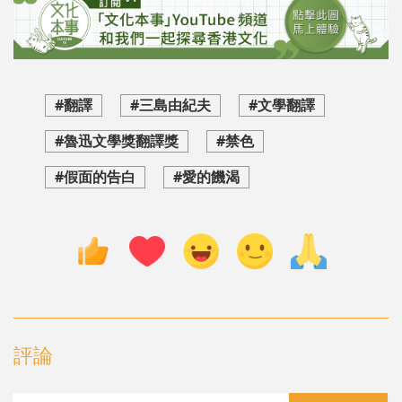
#翻譯
#三島由紀夫
#文學翻譯
#魯迅文學獎翻譯獎
#禁色
#假面的告白
#愛的饑渴
評論