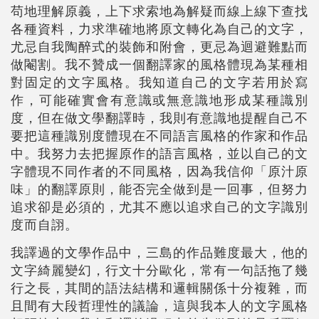
苟地理解原義，上下求索地為解疑而線上線下查找
各種資料，力求準確地將原文轉化為自己的文字，
尤忌自我陶醉式的裝飾和附會，更忌為迴避難點而
做閹割。我不贊成一個翻譯家的風格體現為某種相
對固定的文字風格。我知道自己的文字若用於寫
作，可能確實會有意識或無意識地形成某種識別
度，但在做文學翻譯時，我則有意識地提醒自己不
要把這種識別度體現在不同語言風格的作家和作品
中。我努力去把握原作的語言風格，並以自己的文
字體現不同作者的不同風格，因為我信仰「原汁原
味」的翻譯原則，能否完全做到是一回事，但努力
追求卻是必須的，尤其不應以追求自己的文字識別
度而自詡。
我譯過的文學作品中，三島的作品難度最大，他的
文字綺麗變幻，行文十分歐化，常有一句話拖了幾
行之長，其間的語法結構和邏輯關係十分複雜，而
且間有大段哲理性的議論，這與我本人的文字風格