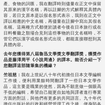
產、食物的詞匯，我在翻譯時則儘量在正文中保留
其原來的漢字名稱，再以註腳的方式解釋其具體內
容，若日文原本是以假名形式表示，我則在正文中
譯以相應的中文名稱，再儘量在註腳中寫出其假名
名稱。這兩種方式都便於讀者今後在日本旅行或在
日料餐廳之類場合見到這些事物的日文名稱時，不
管它們以漢字或假名形式出現，都能直接聯想到其
具體內容。
去年您獲得第八屆魯迅文學獎文學翻譯獎，獲獎作
品是藤澤周平《小說周邊》的譯本。能否介紹一下
您翻譯這部隨筆集的機緣？
竺祖慈：
我在上世紀八十年代初擔任日本文學編輯
工作後，便利用業餘時間翻譯了一些日本文學作
品，這主要是職業的使然，因為不願意做一個眼高
手低的編輯，希望自己能更自如地與譯者進行專業
方面的對話，與他們有更多的共同語言。九十年代
擔任出版社的行政和經營管理工作之後，便身陷各