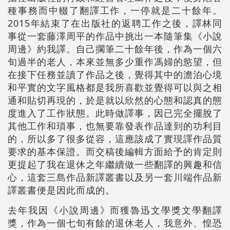
種事務而中輟了翻譯工作，一停就是二十餘年。
2015年結束了在出版社的返聘工作之後，譯林同
事從一套藤澤周平的作品中挑出一本隨筆集《小說
周邊》約我譯。自己擱筆二十餘年後，作為一個六
旬過半的老人，本來並無多少重作馮婦的慾望，但
在接下任務並讀了作品之後，覺得其中的澹泊心境
和平實的文字風格都是我所喜歡並覺得可以與之相
通和貼切再現的，於是就以欣然的心態和認真的態
度進入了工作狀態。此時做譯事，因已完全擺脫了
其他工作和瑣事，也無要靠發表作品達到的功利目
的，所以多了很多從容，這應該成了實現譯作品質
要求的基本保證。而交稿後編輯方面給予的肯定則
更提起了我在退休之年繼續做一些翻譯的興趣和信
心，這套三島作品新譯叢書以及另一套川端作品新
譯叢書便是因此而成的。
去年我因《小說周邊》而獲魯迅文學獎文學翻譯
獎，作為一個七旬有餘的退休老人，我意外、惶恐