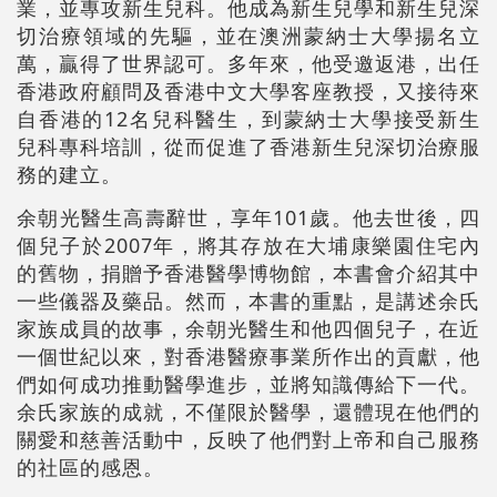
業，並專攻新生兒科。他成為新生兒學和新生兒深
切治療領域的先驅，並在澳洲蒙納士大學揚名立
萬，贏得了世界認可。多年來，他受邀返港，出任
香港政府顧問及香港中文大學客座教授，又接待來
自香港的12名兒科醫生，到蒙納士大學接受新生
兒科專科培訓，從而促進了香港新生兒深切治療服
務的建立。
余朝光醫生高壽辭世，享年101歲。他去世後，四
個兒子於2007年，將其存放在大埔康樂園住宅內
的舊物，捐贈予香港醫學博物館，本書會介紹其中
一些儀器及藥品。然而，本書的重點，是講述余氏
家族成員的故事，余朝光醫生和他四個兒子，在近
一個世紀以來，對香港醫療事業所作出的貢獻，他
們如何成功推動醫學進步，並將知識傳給下一代。
余氏家族的成就，不僅限於醫學，還體現在他們的
關愛和慈善活動中，反映了他們對上帝和自己服務
的社區的感恩。