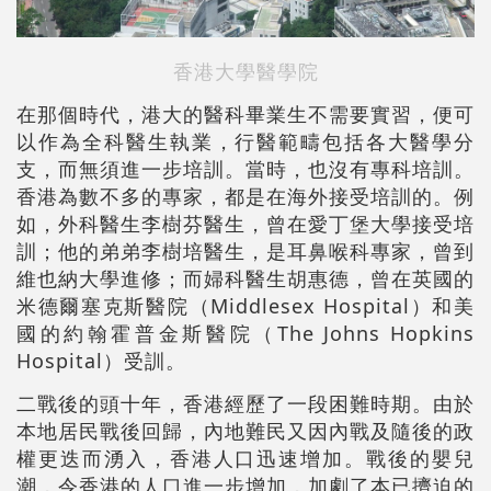
香港大學醫學院
在那個時代，港大的醫科畢業生不需要實習，便可
以作為全科醫生執業，行醫範疇包括各大醫學分
支，而無須進一步培訓。當時，也沒有專科培訓。
香港為數不多的專家，都是在海外接受培訓的。例
如，外科醫生李樹芬醫生，曾在愛丁堡大學接受培
訓；他的弟弟李樹培醫生，是耳鼻喉科專家，曾到
維也納大學進修；而婦科醫生胡惠德，曾在英國的
米德爾塞克斯醫院（Middlesex Hospital）和美
國的約翰霍普金斯醫院（The Johns Hopkins
Hospital）受訓。
二戰後的頭十年，香港經歷了一段困難時期。由於
本地居民戰後回歸，內地難民又因內戰及隨後的政
權更迭而湧入，香港人口迅速增加。戰後的嬰兒
潮，令香港的人口進一步增加，加劇了本已擠迫的