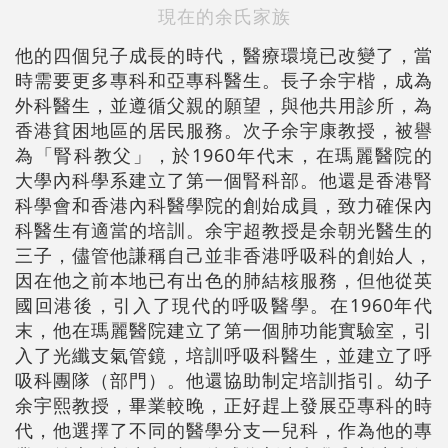
現在的余氏家族
他的四個兒子成長的時代，醫療環境已改變了，當
時需要更多專科和亞專科醫生。長子余宇楷，成為
外科醫生，並遵循父親的願望，與他共用診所，為
香港貧困地區的居民服務。次子余宇康教授，被譽
為「腎科教父」，於1960年代末，在瑪麗醫院的
大學內科學系建立了第一個腎科部。他還是香港腎
科學會和香港內科醫學院的創始成員，致力確保內
科醫生有適當的培訓。余宇超教授是余朝光醫生的
三子，儘管他謙稱自己並非香港呼吸科的創始人，
因在他之前本地已有出色的肺結核服務，但他從英
國回港後，引入了現代的呼吸醫學。在1960年代
末，他在瑪麗醫院建立了第一個肺功能實驗室，引
入了光纖支氣管鏡，培訓呼吸科醫生，並建立了呼
吸科團隊（部門）。他還協助制定培訓指引。幼子
余宇熙教授，畢業較晚，正好趕上發展亞專科的時
代，他選擇了不同的醫學分支—兒科，作為他的專