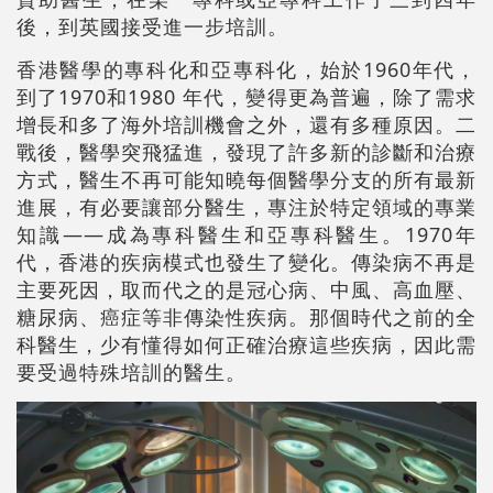
後，到英國接受進一步培訓。
香港醫學的專科化和亞專科化，始於1960年代，
到了1970和1980 年代，變得更為普遍，除了需求
增長和多了海外培訓機會之外，還有多種原因。二
戰後，醫學突飛猛進，發現了許多新的診斷和治療
方式，醫生不再可能知曉每個醫學分支的所有最新
進展，有必要讓部分醫生，專注於特定領域的專業
知識——成為專科醫生和亞專科醫生。1970年
代，香港的疾病模式也發生了變化。傳染病不再是
主要死因，取而代之的是冠心病、中風、高血壓、
糖尿病、癌症等非傳染性疾病。那個時代之前的全
科醫生，少有懂得如何正確治療這些疾病，因此需
要受過特殊培訓的醫生。