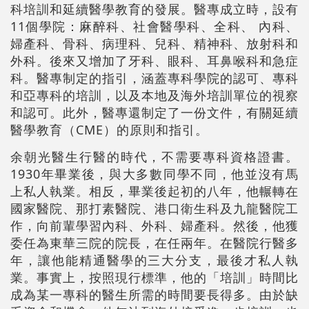
科培訓和延續醫學教育的發展。醫專成立時，設有
11個學院：麻醉科、社會醫學科、全科、 內科、
婦產科、骨科、病理科、兒科、精神科、放射科和
外科。後來又增加了牙科、眼科、耳鼻喉科和急症
科。醫專制定的指引，涵蓋專科學院的認可、專科
和亞專科的培訓，以及本地及海外培訓單位的視察
和認可。此外，醫專還制定了一份文件，有關延續
醫學教育（CME）的原則和指引。
余朝光醫生行醫的時代，不需要專科資格證書。
1930年畢業後，與大多數同學不同，他並沒有馬
上私人執業。相反，畢業後起初的八年，他輾轉在
國家醫院、那打素醫院、港口衛生科及九龍醫院工
作，向前輩學習內科、外科、婦產科。然後，他獲
委任為東華三院的院長，在任兩年。在醫院行醫多
年，讓他能精通醫學的三大分支，最後才私人執
業。事實上，按照現行標準，他的「培訓」時間比
成為某一專科的醫生所需的時間要長得多。由於缺