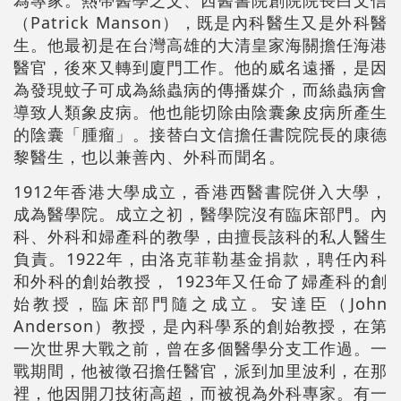
為專家。熱帶醫學之父、西醫書院創院院長白文信
（Patrick Manson），既是內科醫生又是外科醫
生。他最初是在台灣高雄的大清皇家海關擔任海港
醫官，後來又轉到廈門工作。他的威名遠播，是因
為發現蚊子可成為絲蟲病的傳播媒介，而絲蟲病會
導致人類象皮病。他也能切除由陰囊象皮病所產生
的陰囊「腫瘤」。接替白文信擔任書院院長的康德
黎醫生，也以兼善內、外科而聞名。
1912年香港大學成立，香港西醫書院併入大學，
成為醫學院。成立之初，醫學院沒有臨床部門。內
科、外科和婦產科的教學，由擅長該科的私人醫生
負責。1922年，由洛克菲勒基金捐款，聘任內科
和外科的創始教授， 1923年又任命了婦產科的創
始教授，臨床部門隨之成立。安達臣（John
Anderson）教授，是內科學系的創始教授，在第
一次世界大戰之前，曾在多個醫學分支工作過。一
戰期間，他被徵召擔任醫官，派到加里波利，在那
裡，他因開刀技術高超，而被視為外科專家。有一