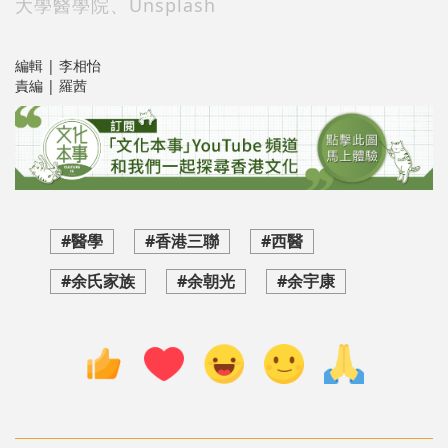
大學醫學院、Unsplash
編輯 | 李相怡
責編 | 羅茜
#醫學
#香港三聯
#西醫
#余氏家族
#余朝光
#余宇康