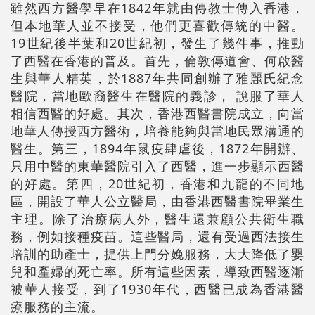
雖然西方醫學早在1842年就由傳教士傳入香港，
但本地華人並不接受，他們更喜歡傳統的中醫。
19世紀後半葉和20世紀初，發生了幾件事，推動
了西醫在香港的普及。首先，倫敦傳道會、何啟醫
生與華人精英，於1887年共同創辦了雅麗氏紀念
醫院，當地歐裔醫生在醫院的義診， 說服了華人
相信西醫的好處。其次，香港西醫書院成立，向當
地華人傳授西方醫術，培養能夠與當地民眾溝通的
醫生。第三，1894年鼠疫肆虐後，1872年開辦、
只用中醫的東華醫院引入了西醫，進一步顯示西醫
的好處。第四，20世紀初，香港和九龍的不同地
區，開設了華人公立醫局，由香港西醫書院畢業生
主理。除了治療病人外，醫生還兼顧公共衛生職
務，例如接種疫苗。這些醫局，還有受過西法接生
培訓的助產士，提供上門分娩服務，大大降低了嬰
兒和產婦的死亡率。所有這些因素，導致西醫逐漸
被華人接受，到了1930年代，西醫已成為香港醫
療服務的主流。