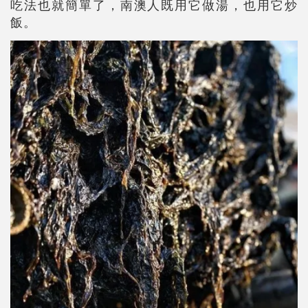
吃法也就簡單了，南澳人既用它做湯，也用它炒
飯。