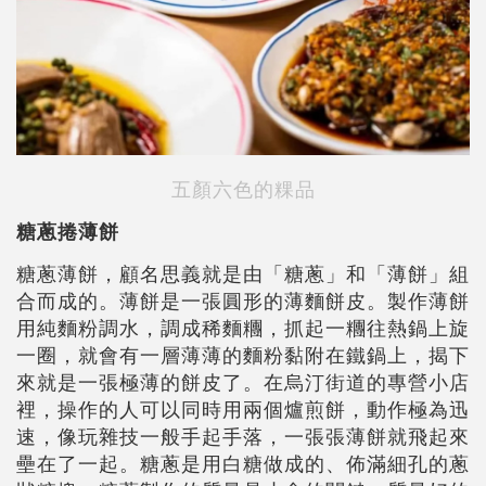
五顏六色的粿品
糖蔥捲薄餅
糖蔥薄餅，顧名思義就是由「糖蔥」和「薄餅」組
合而成的。薄餅是一張圓形的薄麵餅皮。製作薄餅
用純麵粉調水，調成稀麵糰，抓起一糰往熱鍋上旋
一圈，就會有一層薄薄的麵粉黏附在鐵鍋上，揭下
來就是一張極薄的餅皮了。在烏汀街道的專營小店
裡，操作的人可以同時用兩個爐煎餅，動作極為迅
速，像玩雜技一般手起手落，一張張薄餅就飛起來
壘在了一起。糖蔥是用白糖做成的、佈滿細孔的蔥