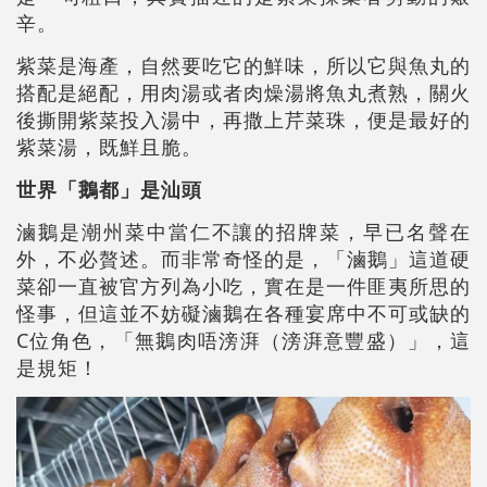
辛。
紫菜是海產，自然要吃它的鮮味，所以它與魚丸的
搭配是絕配，用肉湯或者肉燥湯將魚丸煮熟，關火
後撕開紫菜投入湯中，再撒上芹菜珠，便是最好的
紫菜湯，既鮮且脆。
世界「鵝都」是汕頭
滷鵝是潮州菜中當仁不讓的招牌菜，早已名聲在
外，不必贅述。而非常奇怪的是，「滷鵝」這道硬
菜卻一直被官方列為小吃，實在是一件匪夷所思的
怪事，但這並不妨礙滷鵝在各種宴席中不可或缺的
C位角色，「無鵝肉唔滂湃（滂湃意豐盛）」，這
是規矩！