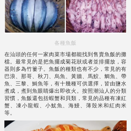
各種魚飯
在汕頭的任何一家肉菜市場都能找到售賣魚飯的攤
檔。最常見的是把魚擺成菊花狀或者並排擺放，容
器則多為竹簍子。魚飯的種類也有不少，常見的有
巴浪、那哥、秋刀、烏魚、黃牆、馬鮫、鯛魚、帶
魚、三黎、鰣魚等，有十幾種可供選擇，皆由鹽水
煮成，煮到魚眼睛爆出即收火。按照潮汕人的分類
習慣，魚飯還包括蝦蟹和貝類，常見的品種有凍紅
蟹、凍小龍蝦、小魷魚、海鰻、薄殼米和紅肉米
等。