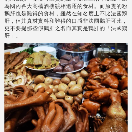
為國內各大高檔酒樓競相追逐的食材。而原隻的粉
鵝肝也是難得的食材，雖然在知名度上不比法國鵝
肝，但其真材實料和難得的口感非法國鵝肝可比，
更不要提那些假鵝肝之名而其實是鴨肝的「法國鵝
肝」。