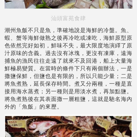
汕頭富苑食肆
潮州魚飯不只是魚，準確地說是海鮮的冷盤。魚、
蝦、蟹等海鮮做熟之後再冷吃或凍吃，海鮮原型原
色依然完好如初，鮮味不失，最大限度地演繹了原
汁原味的含義。過去沒有冰塊，更沒有凍庫，遠海
捕魚的漁民往往走遠了就來不及回港，船上大量海
鮮極易變質。在當時的條件下只有兩個辦法，一是
撒鹽保鮮，但鹽也是有限的，所以只能少量；二是
將魚煮熟，延長保存時間。煮又分兩種，一種是直
接用海水蒸煮；另一種則是用淡水煮，再加點鹽。
將魚煮熟後在其表面撒一層粗鹽，這就是馳名海內
外的「魚飯」的來歷。