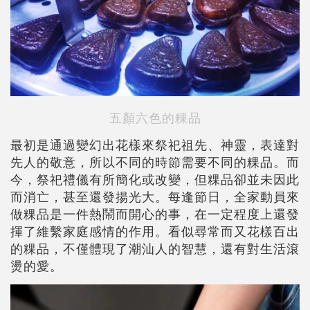
五顏六色的粿品
最初是通過變幻出花樣來祭祀祖先、神靈，表達對
先人的敬意，所以不同的時節需要不同的粿品。而
今，祭祀禮儀有所簡化或改變，但粿品卻並未因此
而消亡，甚至還發揚光大。每逢節日，全家動員來
做粿品是一件熱鬧而開心的事，在一定程度上還發
揮了維繫家庭感情的作用。看似尋常而又花樣百出
的粿品，不僅體現了潮汕人的智慧，還有對生活滾
燙的愛。