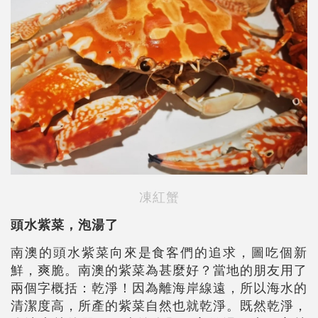
凍紅蟹
頭水紫菜，泡湯了
南澳的頭水紫菜向來是食客們的追求，圖吃個新
鮮，爽脆。南澳的紫菜為甚麼好？當地的朋友用了
兩個字概括：乾淨！因為離海岸線遠，所以海水的
清潔度高，所產的紫菜自然也就乾淨。既然乾淨，