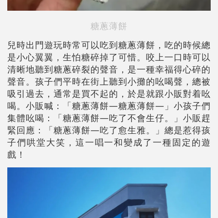
糖蔥薄餅
兒時出門遊玩時常可以吃到糖蔥薄餅，吃的時候總
是小心翼翼，生怕糖碎掉了可惜。咬上一口時可以
清晰地聽到糖蔥碎裂的聲音，是一種幸福得心碎的
聲音。孩子們平時在街上聽到小攤的吆喝聲，總被
吸引過去，通常是買不起的，於是就跟小販對着吆
喝。小販喊：「糖蔥薄餅—糖蔥薄餅—」小孩子們
集體吆喝：「糖蔥薄餅—吃了不會生仔。」小販趕
緊回應：「糖蔥薄餅—吃了愈生雅。」總是惹得孩
子們哄堂大笑，這一唱一和變成了一種固定的遊
戲！