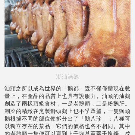
潮汕滷鵝
汕頭之所以成為世界的「鵝都」還不僅僅體現在數
量上，在產品的品質上也具有說服力。汕頭的滷鵝
創造了兩樣頂級食材，一是老鵝頭，二是粉鵝肝。
潮菜的精緻在烹製獅頭鵝上也不孚眾望，一隻獅頭
鵝根據不同的部位便拆分出了「鵝八珍」：八種可
以獨立存在的菜品，它們的價格也各不相同。其中
的老鵝頭一隻便可以賣到上千塊甚至兩千塊錢，成