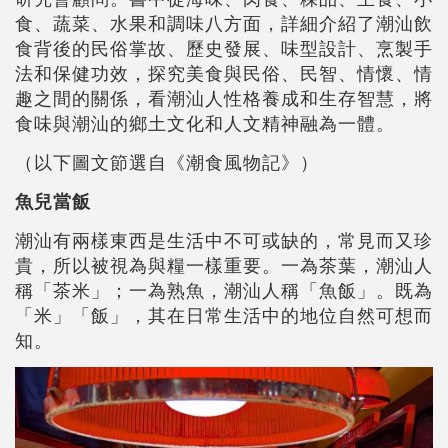
食、蔬菜、水果和調味八方面，詳細介紹了潮汕飲
食背後的民俗掌故、歷史發展、味型設計、烹製手
法和保健功效，探究美食與民俗、民智、情懷、情
趣之間的關係，看潮汕人性格養成和生存智慧，將
食味與潮汕的鄉土文化和人文精神融為一體。
（以下圖文節選自《潮食風物記》）
魚兒當飯
潮汕有兩樣東西是生活中不可或缺的，常見而又珍
貴，所以被視為與糧一樣重要。一為茶葉，潮汕人
稱「茶米」；一為熟魚，潮汕人稱「魚飯」。既為
「米」「飯」，其在日常生活中的地位自然可想而
知。