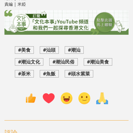
責編 | 米婭
#美食
#汕頭
#潮汕
#潮汕文化
#潮汕民俗
#潮汕美食
#茶米
#魚飯
#頭水紫菜
評論