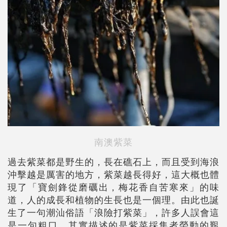
南澳紫菜
過去紫菜都是野生的，長在礁石上，而且受到海浪
沖擊越是厲害的地方，紫菜越長得好，這大概也體
現了「寶劍鋒從磨礪出，梅花香自苦寒來」的味
道，人的成長和植物的生長也是一個理。由此也誕
生了一句潮汕俗語「浪險打紫菜」，許多人誤會這
是一句粗口，其實描述的是紫菜採集者勞動的艱