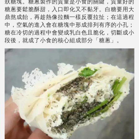
狀糖塊。糖蔥製作的質量是小食的關鍵，質量好的
糖蔥要鬆脆酥甜，入口即化又不黏牙。白糖要用大
鼎熬成飴，再趁熱像拉麵一樣反覆拉扯；在這過程
中，空氣的進入會在糖塊中形成排列有序的小孔；
糖在冷切的過程中會變成乳白色且脆化，切斷成小
段後，就成了小食的核心組成部分「糖蔥」。