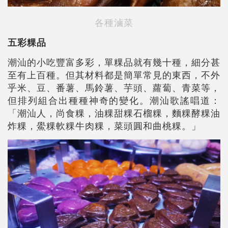
各種滷菜
五彩粿品
潮汕的小吃豐富多彩，單粿品就有幾十種，細分甚
至有上百種。但其材料都是簡單常見的東西，不外
乎米、豆、番薯、馬鈴薯、芋頭、蘿蔔、青菜等，
但排列組合出種種神奇的變化。潮汕歌謠唱道：
「潮汕人，尚食粿，油粿甜粿石榴粿，麵粿酵粿油
炸粿，鱟粿軟粿牛肉粿，菜頭圓和曲桃粿。」