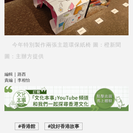
今年特別製作兩張主題環保紙椅 圖：橙新聞
圖：主辦方提供
編輯 | 路西
責編 | 李相怡
#香港館
#說好香港故事