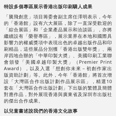
特設多個專區展示香港出版印刷驕人成果
「騰飛創意」項目籌委會副主席任澤明表示，今年
的「香港館」設有六大展區，除了一直深受歡迎的
「綜合展區」和「企業產品展示和洽談區」，亦將
繼續設有「榮譽專區」，展示業界在本地和國際具
影響力的權威獎項中表現出色的卓越出版作品和印
刷精品，這些展品分別獲「香港出版雙年獎」、兩
岸四地合辦的「中華印製大奬」、美國印刷工業聯
會頒發「美國卓越印製大獎」（Premier Print
Award），以及入選「想創你未來－初創作家出
版資助計劃」等。此外，今年「香港館」將首次增
設「大灣區合作出版計劃作品展示區」，精選10
套在「大灣區合作出版計劃」下出版的繁體及簡體
對應作品，對外展現香港與廣東省及深圳市出版社
的傑出合作成果。
以兒童書述說我們的香港文化故事