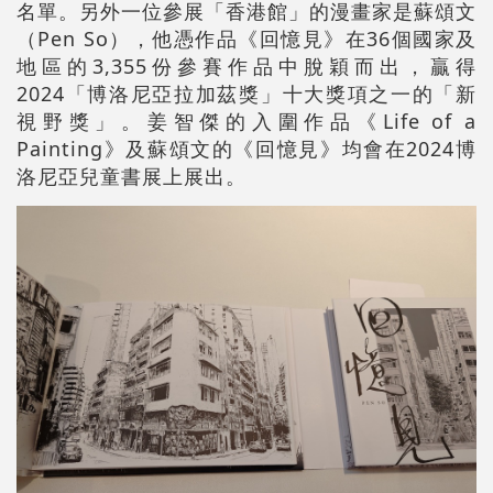
名單。另外一位參展「香港館」的漫畫家是蘇頌文
（Pen So），他憑作品《回憶見》在36個國家及
地區的3,355份參賽作品中脫穎而出，贏得
2024「博洛尼亞拉加茲獎」十大獎項之一的「新
視野獎」。姜智傑的入圍作品《Life of a
Painting》及蘇頌文的《回憶見》均會在2024博
洛尼亞兒童書展上展出。