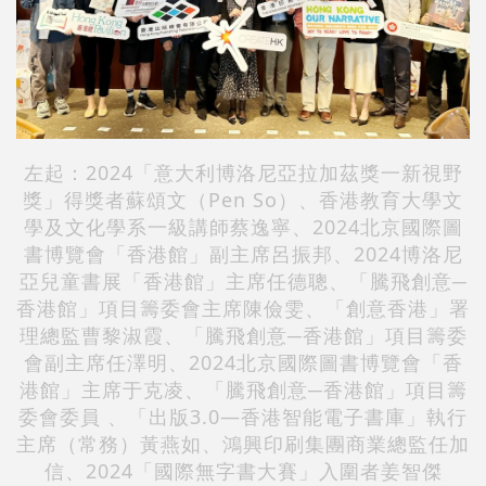
左起：2024「意大利博洛尼亞拉加茲獎一新視野
獎」得獎者蘇頌文（Pen So）、香港教育大學文
學及文化學系一級講師蔡逸寧、2024北京國際圖
書博覽會「香港館」副主席呂振邦、2024博洛尼
亞兒童書展「香港館」主席任德聰、「騰飛創意
─
香港館」項目籌委會主席陳儉雯、「創意香港」署
理總監曹黎淑霞、「騰飛創意
─
香港館」項目籌委
會副主席任澤明、2024北京國際圖書博覽會「香
港館」主席于克凌、「騰飛創意
─
香港館」項目籌
委會委員 、「出版3.0—香港智能電子書庫」執行
主席（常務）黃燕如、鴻興印刷集團商業總監任加
信、2024「國際無字書大賽」入圍者姜智傑