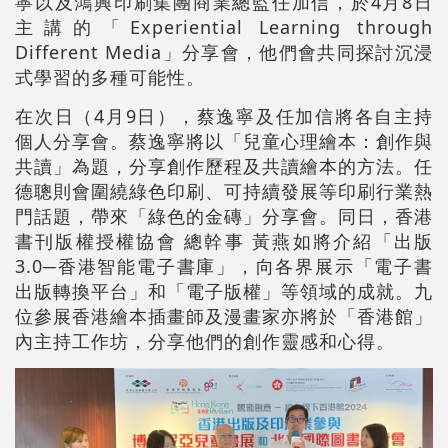
寧以及鴻興印刷集團商業總監任加信，於4月8日
主講的「Experiential Learning through
Different Media」分享會，他們會共同探討沉浸
式學習的多種可能性。
在次日（4月9日），蔡逸寧及任加信將各自主持
個人分享會。
蔡逸寧
將以「兒童心理繪本：創作與
共讀」為題，分享創作歷程及共讀繪本的方法。
任
德聰
則會圍繞綠色印刷、可持續發展等印刷行業熱
門話題，帶來「綠色的金磚」分享會。同日，香港
書刊版權授權協會 總幹事 黃燕如將介紹「出版
3.0
─
香港智能電子書庫」，向各界展示「電子書
出版轉換平台」和「電子版權」等領域的成就。九
位參展香港繪本插畫師及漫畫家亦將於「香港館」
內主持工作坊，分享他們的創作靈感和心得。