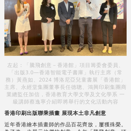
左起：「騰飛創意－香港館」項目籌委會委員、
「出版3.0—香港智能電子書庫」執行主席（常
務）黃燕如、2024 博洛尼亞兒童書展「香港館」
主席、永經堂集團董事長任德聰、鴻興印刷集團商
業總監任加信，香港教育大學文學及文化學系 一
級講師蔡逸寧介紹即將舉行的文化活動內容
香港印刷出版聯乘插畫 展現本土非凡創意
近年香港繪本插畫師的作品百花齊放，屢獲殊榮。