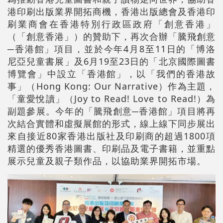
港印刷出版業界開拓商機，香港出版總會及香港印
刷業商會在香港特別行政區政府「創意香港」
（「創意香港」）的贊助下，再次合辦「騰飛創意
─香港館」項目，並於今年4月8至11日的「博洛
尼亞兒童書展」及6月19至23日的「北京國際圖書
博覽會」中設立「香港館」，以「我們的香港故
事」（Hong Kong: Our Narrative）作為主題，
「童愛悅讀」（Joy to Read! Love to Read!）為
副題參展。今年的「騰飛創意─香港館」項目將再
次結合實體和虛擬展館的形式，線上線下同步展出
來自接近80家香港出版社及印刷商的超過1800項
精選的優秀香港圖書、印刷品及電子書籍，並重點
展示兒童及親子類作品，以協助業界開拓市場。