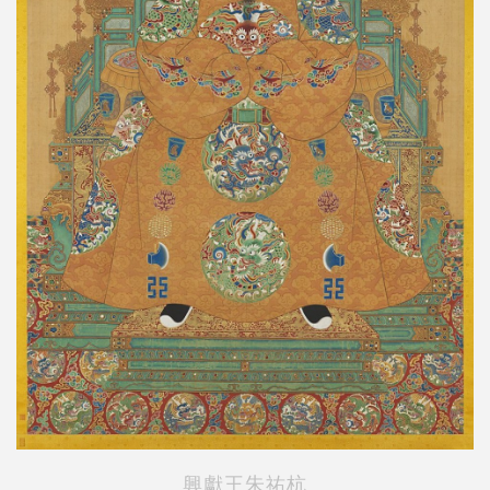
興獻王朱祐杭