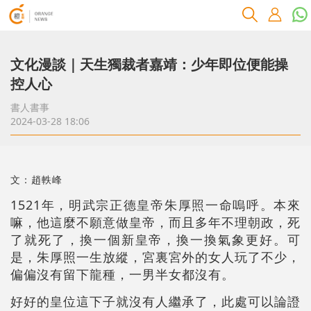
文化漫談｜天生獨裁者嘉靖：少年即位便能操
控人心
書人書事
2024-03-28 18:06
文：趙軼峰
1521年，明武宗正德皇帝朱厚照一命嗚呼。本來
嘛，他這麼不願意做皇帝，而且多年不理朝政，死
了就死了，換一個新皇帝，換一換氣象更好。可
是，朱厚照一生放縱，宮裏宮外的女人玩了不少，
偏偏沒有留下龍種，一男半女都沒有。
好好的皇位這下子就沒有人繼承了，此處可以論證