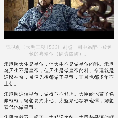
電視劇《大明王朝1566》劇照，圖中為醉心於道
教的嘉靖帝（陳寶國飾）。
朱厚照天生是皇帝，但天生不是做皇帝的料。朱厚
熜天生不是皇帝，但天生是做皇帝的料。命運就是
這麼神奇，哥倆先後都做了皇帝，而且也都多年不
上朝。
朱厚照這個皇帝，做得並不舒坦。大臣給他畫了條
條框框，總想要約束他。太監給他糖衣砲彈，總想
着代他做皇帝。
朱厚熜就不一樣了，大禮議之後，大臣都是讓他框