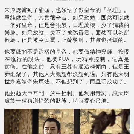
朱厚熜嘗到了甜頭，也領悟了做皇帝的「至理」。
單純做皇帝，其實很辛苦。如果勤勉，固然可以做
一個好皇帝，但是會很累，日理萬機，少了獨裁的
樂趣。如果放縱，免不了被罵昏君，固然可以為所
欲為，但是被臣民罵，上疏掣肘，其實也挺煩的。
他要做的不是這樣的皇帝，他要做精神導師。按現
在流行的說法，他要PUA，玩精神控制，這真是
前衛。在他之前，只有王莽有過這種傾向，但是王
莽砸鍋了。其他人大概想都沒想到過。只有他大明
世宗嘉靖帝朱厚熜，不但想到了，而且玩成功了。
他挑起大臣互鬥，於中控制。他利用青詞，讓大臣
處於一種猜測惶恐的狀態，時時提心吊膽。