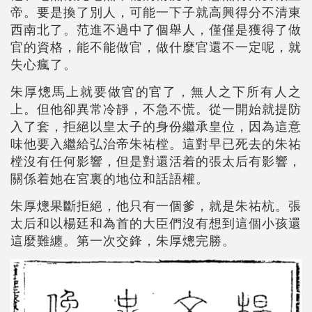
帝。要是換了別人，可能一下子就高興得分不清東
西南北了。范進不過中了個舉人，僅僅是獲得了做
官的資格，能不能做官，做什麼官還不一定呢，就
失心瘋了。
朱厚熜馬上就要做官的官了，無人之下所有人之
上。但他卻異常冷靜，不急不慌。從一開始就提防
入了套，拒絕以皇太子的身份繼承皇位，因為這意
味他要入繼給弘治帝朱祐樘。這對早已死去的朱祐
樘沒有任何影響，但是對還活着的張太后有影響，
關係着她在宮裏的地位和話語權。
朱厚熜果斷拒絕，他只有一個爹，就是朱祐杭。張
太后和以楊廷和為首的大臣們沒有想到這個小孩還
這麼難纏。第一次交鋒，朱厚熜完勝。