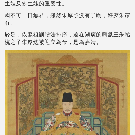
生娃及多生娃的重要性。
國不可一日無君，雖然朱厚照沒有子嗣，好歹朱家
有。
於是，依照祖訓禮法排序，遠在湖廣的興獻王朱祐
杭之子朱厚熜被迎立為帝，是為嘉靖。