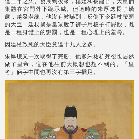
達三年之久。發展到後來，楊廷和被罷官，大臣們
集體在宮門外下跪示威。但這時的朱厚熜長了幾
歲，越發老練，他沒有被嚇到，反倒下令廷杖帶頭
的大臣。廷杖就是當眾脫了褲子用板子打屁股，既
是一種身體上的懲罰，也是一種心理上的羞辱。
因廷杖致死的大臣竟達十九人之多。
朱厚熜又一次取得了完勝。他爹朱祐杭死後也居然
做了皇帝，這在他生前大概想也想不到的。「皇
考」倆字中間也再沒有第三字插足。