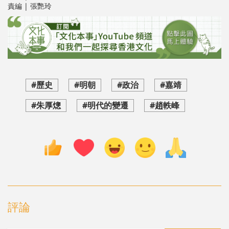
責編 | 張艷玲
#歷史
#明朝
#政治
#嘉靖
#朱厚熜
#明代的變遷
#趙軼峰
評論