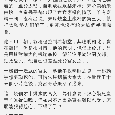
着的。至於太監，自明成祖永樂朱棣到末帝崇禎朱
由檢，各帝幾乎都出現了宦官專權的情形，唯有嘉
靖一朝，沒有出現。朱厚熜坐上龍椅的第三天，就
把太監勢力消解了，到死也沒有給太監們半個機
會。
他不用上朝，就穩穩控制着朝堂，其聰明如此，實
在難得。但是很可惜，他的聰明，也僅止於此，只
是用於對權力的極端掌控，卻並沒用於治國安邦、
勤政愛民。他自己也差點死於宮女之手。
十幾個十幾歲的宮女，趁他半夜熟睡之際，一起動
手想要勒死他。可惜朱厚熜福大命大，在暈迷了十
來個小時之後，竟然奇跡般活了過來。
這十幾個才十幾歲的宮女，為什麼要下狠心勒死皇
帝？無從知曉，但如果不是因為實在難以忍受，怎
麼能狠得起心、下得了手？