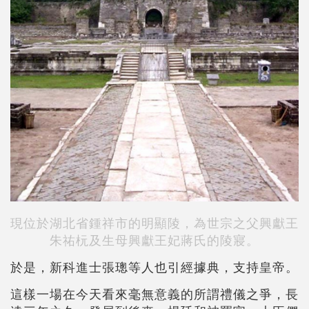
現位於湖北省鍾祥市的明顯陵，為世宗之父興獻王
朱祐杬及生母興獻王妃蔣氏的陵寢。
於是，新科進士張璁等人也引經據典，支持皇帝。
這樣一場在今天看來毫無意義的所謂禮儀之爭，長