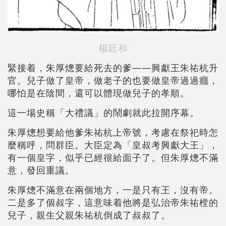
楊廷和
緊接着，朱厚熜要給死去的爹——興獻王朱祐杭升
官。兒子做了皇帝，做老子的也要做皇帝過過癮，
哪怕是在陰間，還可以體現做兒子的孝順。
這一場史稱「大禮議」的鬧劇就此拉開序幕。
朱厚熜想要給他爹朱祐杭上帝號，考慮在祭祀時怎
麼稱呼，問群臣。大臣定為「皇叔考興獻大王」，
有一個皇字，似乎已經很給面子了。但朱厚熜不滿
意，發回重議。
朱厚熜不滿意在兩個地方，一是只有王，沒有帝。
二是多了個叔字，這意味着他將是弘治帝朱祐樘的
兒子，親生父親朱祐杭倒成了叔叔了。