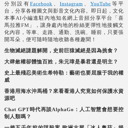
分別設有
Facebook
、
Instagram
、
YouTube
等平
台，分享各種圖文與影音文化內容。即日起，文化
本事AI小編進駐內地知名網上音頻分享平台「喜
馬拉雅FM」，讓身處內地的粉絲更彈性地接觸文
化內容，等車、走路、通勤、洗碗、睡前，只要張
開耳朵，便可隨時隨地收聽各種趣聞！
生物滅絕謎題解開，史前巨猿滅絕是因為挑食？
大肆斂權卻體恤百姓，朱元璋是暴君還是明主？
史上最殘忍美術生希特勒：藝術也要屈服于我的權
威
香港用海水沖馬桶？來看看港人究竟如何保護水資
源吧
Chat GPT
時代再談AlphaGo：人工智慧會想要控
制人類嗎？
一樁五千年前的謀殺案 歐洲古屍「冰人奧茲」揭