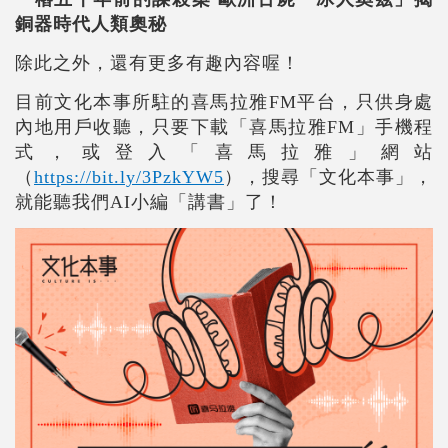
銅器時代人類奧秘
除此之外，還有更多有趣內容喔！
目前文化本事所駐的喜馬拉雅FM平台，只供身處
內地用戶收聽，只要下載「喜馬拉雅FM」手機程
式，或登入「喜馬拉雅」網站
（
https://bit.ly/3PzkYW5
），搜尋「文化本事」，
就能聽我們AI小編「講書」了！