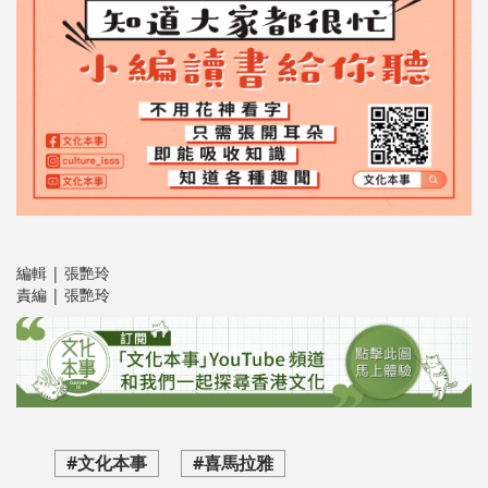
編輯 | 張艷玲
責編 | 張艷玲
#文化本事
#喜馬拉雅