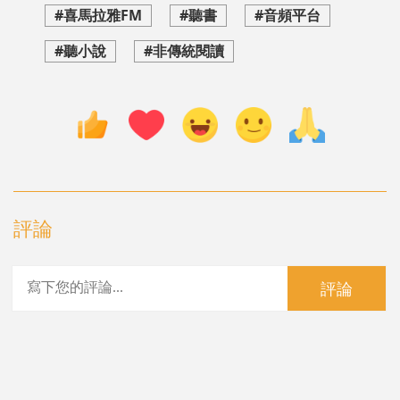
#喜馬拉雅FM
#聽書
#音頻平台
#聽小說
#非傳統閱讀
評論
評論