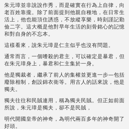
朱元璋並非說說作秀，而是確實在行為上自律，向
老百姓靠攏。除了前面提到他親自種地，在日常生
活上，他也能頂住誘惑，不放縱享樂，時刻謹記勤
儉二字。這大概是他對早年生活的刻骨銘心的記憶
和對自身的不忘本。
這樣看來，說朱元璋是仁主似乎也沒有問題。
通常而言，一個嗜殺的君主，可以確定是暴君，但
在朱元璋身上，暴君和仁主集於一身。
他是獨裁者，繼承了前人的集權並更進一步—包括
廢除相制，創設錦衣衛等。用古人的話來說，他是
獨夫。
獨夫往往和民賊連用，稱為獨夫民賊。但正如前面
所說，朱元璋是獨夫，卻不是民賊，
明代開國皇帝的神奇，為明代兩百多年的神奇開了
好頭。