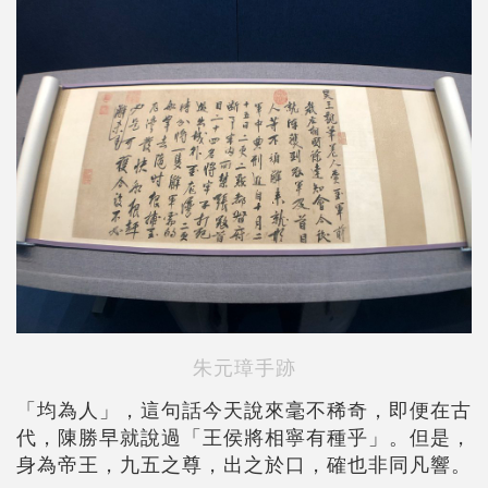
朱元璋手跡
「均為人」，這句話今天說來毫不稀奇，即便在古
代，陳勝早就說過「王侯將相寧有種乎」。但是，
身為帝王，九五之尊，出之於口，確也非同凡響。