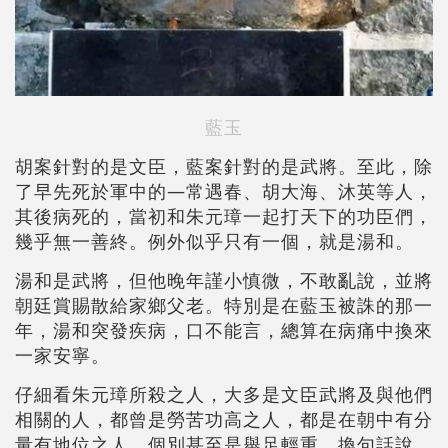
藍玉
胡案針對的是文臣，藍案針對的是武將。至此，除
了早先死於軍中的—常遇春、胡大海、沐英等人，
其後病死的，當初和朱元璋一起打天下的功臣們，
幾乎無一善終。例外似乎只有一個，就是湯和。
湯和是武將，但他晚年謹小慎微，不敢亂說，並將
朝廷賞賜散給家鄉父老。特別是在藍玉被誅的那一
年，湯和突發疾病，口不能言，總算在病痛中換來
一家安寧。
仔細看朱元璋所殺之人，大多是文臣武將及與他們
相關的人，都曾是勞苦功高之人，都是在朝中有分
量有地位之人，個別甚至是舉足輕重。換句話說，