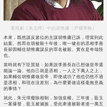
電視劇《朱元璋》中的胡惟庸（尹國華飾）
本來，既然謀反篡位的主謀胡惟庸已誅，理當到此
結案。然而在胡被殺十年後，唯一健在的丞相李善
長卻因輔佐胡惟庸謀反的罪名被殺。實在是奇哉怪
也。
當時就有下臣質疑：如果說李善長自己想做皇帝還
能論一論。他自己就是丞相，一人之下萬人之上，
如果輔佐胡惟庸做皇帝，即便成功了他也仍然不過
是丞相，和現在沒差別，為什麼要做這樣毫無意義
的事情？
就此，朱元璋廢除相制，加強皇權。三年後，藍玉
一案爆發，藍玉被滅族，受此牽連被殺者達一萬五