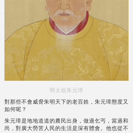
明太祖朱元璋
對那些不會威脅朱明天下的老百姓，朱元璋態度又
如何呢？
朱元璋是地地道道的農民出身，做過乞丐，當過和
尚，對廣大勞苦人民的生活是深有體會。他也從不