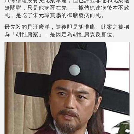
無關聯，只是他病死在先——據傳徐達病後本不致
死，是吃了朱元璋賞賜的御膳發病而死。
最先殺的是汪廣洋，隨後即是胡惟庸。此案之被稱
為「胡惟庸案」，是因定為胡惟庸謀反篡位。