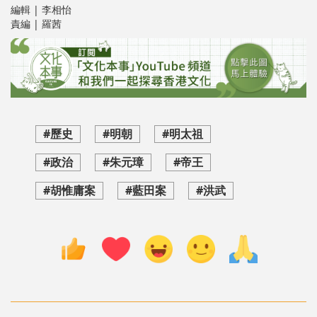
編輯 | 李相怡
責編 | 羅茜
#歷史
#明朝
#明太祖
#政治
#朱元璋
#帝王
#胡惟庸案
#藍田案
#洪武