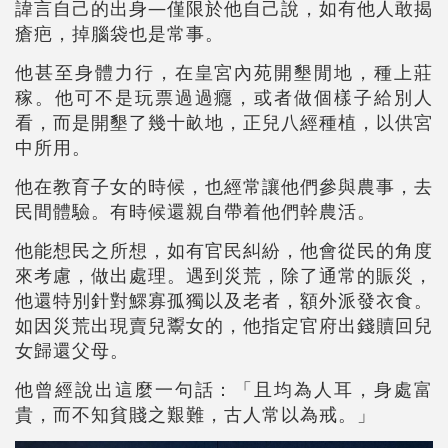
諱言自己的出身—僅限於他自己說，如有他人敢揭
瘡疤，掉腦袋也是常事。
他甚至身體力行，在皇宮內苑開墾閒地，種上莊
稼。他可不是玩票過過癮，或者做個樣子給別人
看，而是開墾了幾十畝地，正兒八經種植，以供宮
中所用。
他在教育子女的時候，也經常讓他們參與農事，去
民間體驗。有時候還親自帶着他們幹農活。
他能想民之所想，如有官民糾紛，他會從民的角度
來考慮，做出處理。遇到災荒，除了通常的賑災，
他還特別針對鰥寡孤獨以及老者，額外派發衣食。
如因災荒出現賣兒鬻女的，他指定官府出錢贖回兒
女歸還父母。
他曾經說出這麼一句話：「且均為人耳，身處富
貴，而不知貧賤之艱難，古人常以為戒。」