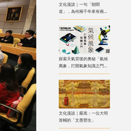
文化漫談｜一句「朝聞
道」，為何兩千年來有兩種
解讀？
探索天氣背後的奧秘「氣候
萬象，打開氣象知識之門」
主題書展
文化漫談｜嚴嵩：一位大明
首輔的「文墨營生」