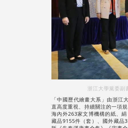
浙江大學黨委副
「中國歷代繪畫大系」由浙江大
直高度重視、持續關注的一項規
海內外263家文博機構的紙、
藏品9155件（套）、國外藏
版《先秦漢唐畫全集》《宋畫全