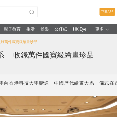
下載APP
親子教育
生活
娛樂
公仔紙
HK Eye
更多
收錄萬件國寶級繪畫珍品
系」 收錄萬件國寶級繪畫珍品
大學向香港科技大學贈送「中國歷代繪畫大系」儀式在