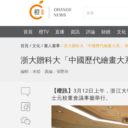
首頁
橙TV
直播
資訊
評論
財經
文化
首頁
/ 文化
/ 書人書事
/ 浙大贈科大「中國歷代繪畫大系」 
浙大贈科大「中國歷代繪畫大
編輯：米婭
責編：張艷玲
【橙訊】
3月12日上午，浙江
士元校董會議事廳舉行。