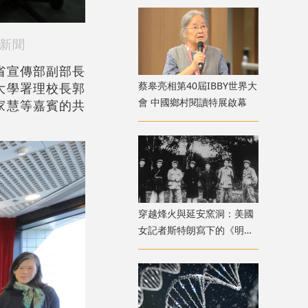
新聞
省宣傳部副部長
蔡皋亮相第40屆IBBY世界大
大學署理校長郭
會 中國鄉村閱讀特展啟幕
家慧等嘉賓的共
穿越烽火與延安窯洞：美國
女記者斯特朗寫下的《明日
中國》