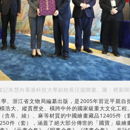
書記朱慧向香港科技大學副校長汪揚贈書。圖：橙新聞
學、浙江省文物局編纂出版，是2005年習近平親自
模浩大、縱貫歷史、橫跨中外的國家級重大文化工程
絹（含帛、綾）、麻等材質的中國繪畫藏品12405件（
品3250件（套），涵蓋了絕大部分傳世的「國寶」級繪
集》《元畫全集》《明畫全集》《清畫全集》，共計62