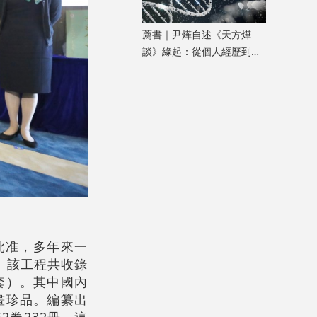
薦書｜尹燁自述《天方燁
談》緣起：從個人經歷到生
命科學普及
批准，多年來一
。該工程共收錄
套）。其中國內
畫珍品。編纂出
卷232冊。這