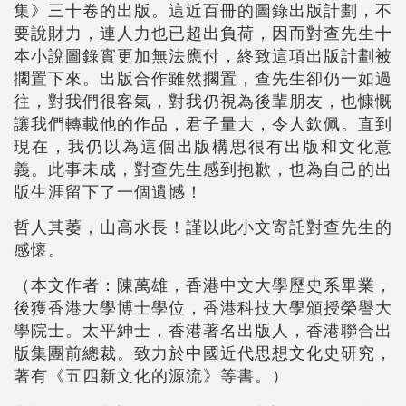
集》三十卷的出版。這近百冊的圖錄出版計劃，不
要說財力，連人力也已超出負荷，因而對查先生十
本小說圖錄實更加無法應付，終致這項出版計劃被
擱置下來。出版合作雖然擱置，查先生卻仍一如過
往，對我們很客氣，對我仍視為後輩朋友，也慷慨
讓我們轉載他的作品，君子量大，令人欽佩。直到
現在，我仍以為這個出版構思很有出版和文化意
義。此事未成，對查先生感到抱歉，也為自己的出
版生涯留下了一個遺憾！
哲人其萎，山高水長！謹以此小文寄託對查先生的
感懷。
（本文作者：陳萬雄，香港中文大學歷史系畢業，
後獲香港大學博士學位，香港科技大學頒授榮譽大
學院士。太平紳士，香港著名出版人，香港聯合出
版集團前總裁。致力於中國近代思想文化史研究，
著有《五四新文化的源流》等書。）