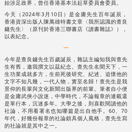
始涉足政界，曾任香港基本法起草委員會委員。
今天（2024年3月10日）是金庸先生百年誕辰，
香港資深出版人陳萬雄特書文章〈我所認識的查良
鏞先生〉（原刊於香港三聯書店《讀書雜誌》），
以表紀念。
一
今年是查良鏞先生百歲誕辰，雜誌主編知我與查先
生有舊，邀我撰文以茲紀念。查先生名聞天下，一
生功業成就多方，生前死後研究、紀述、追懷他的
文字不知凡幾，一代人物，實至名歸！查先生是我
景仰的長輩與文化新聞出版界的前輩。筆者自小便
是金庸武俠小說迷，中學時代，不論報章的連載還
是單行本，沉迷多年。大學之後，則喜歡閱讀他的
社論，不用看署名也知哪篇是出自他手。60、70
年代，好幾份報章的社論頗具個人風格，查先生寫
的社論就是其中之一。