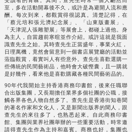
受讀者的青睞。其間，查先生時常一個人翩然而
至，多在活動開幕後不久，或許是為避開人流和應
酬。每次到來，都觀賞得很認真。清楚記得，在
「蔡元培和張元濟紀念展」、「山東版畫展」、
「天津泥人張雕塑展」等展會上，都碰上過他。身
為主人，自當趨前寒暄並作介紹。或許這就是我面
識查先生之始。其時查先生正當盛年，事業火紅，
日理萬機，竟然會留意到一個書店展覽廳的活動並
蒞臨觀賞，着實叫人有些意外。查先生喜歡選購一
些傳統的民間藝術品，他時會大破慳囊，且一購就
是好幾件，看來他是喜歡購藏各種民間藝術品的。
90年代我開始主持香港商務印書館，後來任職聯
合出版集團，又長期擔任業界多個社團的公職，接
觸各界各色人物自然多了。查先生是香港街知巷聞
的著名作家和文化人，又是新聞出版界的聞人，跟
查先生的來往多了，也熟悉起來。自此商務印書
館、集團與業界社團舉辦的一些重要活動，時常邀
請得查先生作為主持和嘉賓。商務也好，集團也