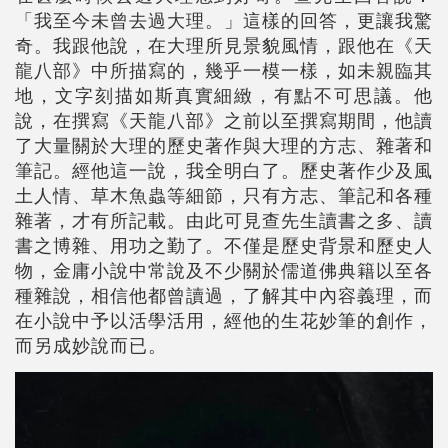
「我至今未曾去過大理。」這樣的回答，更讓我驚
奇。我跟他說，在大理所見景貌風情，跟他在《天
龍八部》中所描寫的，幾乎一模一樣，如未親臨其
地，文字刻描如斯真實細緻，有點不可思議。他
說，在撰寫《天龍八部》之前以至撰寫期間，他讀
了大量關於大理的歷史著作與大理的方志、雜著和
筆記。經他這一說，我全明白了。歷史著作少及風
土人情、草木魚蟲等細節，只有方志、筆記和各種
雜著，才有所記載。由此可見查先生讀書之多、讀
書之博雜、用功之勤了。不僅是歷史背景和歷史人
物，金庸小說中常說及不少關於儒道佛典籍以至各
種雜說，相信他都曾讀過，了解其中內容義理，而
在小說中予以活學活用，經他的生花妙筆的創作，
而另成妙說而已。