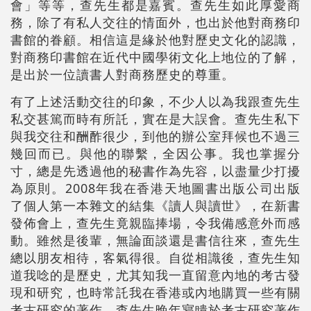
會」等等，查先生都是嘉賓。查先生如此厚愛商
務，除了有私人交往的情面外，也出於他對商務印
書館的眷顧。相信這是緣於他對歷史文化的認識，
對商務印書館在近代中國學術文化上地位的了解，
是出於一位讀書人對商務歷史的尊重。
有了上述活動交往的印象，不少人以為我跟查先生
私交甚篤而時有所託，實在是大誤會。查先生私下
與我交往和酬酢很少，到他的辦公室拜候也不過三
幾回而已。與他的聯繫，全因公事。我也掌握分
寸，總是先透過他的秘書作為先容，以盡量少打擾
為原則。2008年我在香港天地圖書出版公司出版
了個人第一本雜文的結集《讀人與讀世》，在新書
發佈會上，查先生竟親臨捧場，令我備感意外而感
動。雖然是後輩，無論面談還是書信往來，查先生
總以朋友相待，客氣得很。自從相識後，查先生知
道我唸的是歷史，尤其知我一直留意內地的考古發
現和研究，也時常託我在香港或內地購買一些有關
考古研究的著作。查先生晚年寢瞶於考古研究著作