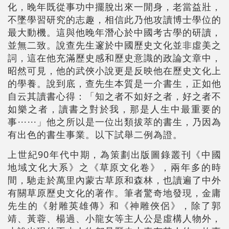
化，晚年既從事功中擺脫出來一閒身，老當益壯，
不墜學習研究的志趣，相信此乃他攻讀博士學位的
最大動機。這與他晚年潛心於中國考古學的研讀，
並無二致。說查先生邃於中國歷史文化並非虛美之
詞，這在他充滿歷史感和歷史意識的政論文章中，
昭然可見，他的武俠小說更是反映他在歷史文化上
的學養。說到底，查先生本質是一介書生，正如他
自云其讀書心得：「知之者不如好之者，好之者不
如樂之者，讀書之對於我，那是人生中最重要的
事⋯⋯」他之所以是一位出類拔萃的書生，乃因為
有出色的書生事業。以下試舉二例為證。
上世紀90年代中期，為策劃出版圖錄叢刊《中國
地域文化大系》之《草原文化卷》，兩年多的時
間，馳走於萬里內蒙古草原和森林，也讀遍了中外
有關草原歷史文化的著作。筆者驚奇地發現，金庸
先生的《射雕英雄傳》和《神雕俠侶》，除了郭
靖、黃蓉、楊過、小龍女等主人公是虛構人物外，