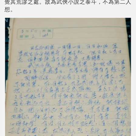
覺其荒謬之處。故為武俠小說之泰斗，不為第二人
想。