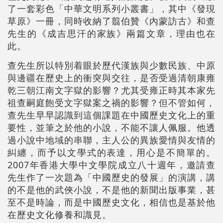
了一套彩色「中華文明系列小叢書」，其中《發現
草原》一冊，同時收納了翦伯贊《內蒙訪古》和查
先生的《成吉思汗的家族》兩篇文章，理由也在
此。
查先生所以特別着眼於歷代漢族與少數民族、中原
與邊疆在歷史上的衝突與交往，是否受過清朝康雍
乾三朝江南文字獄的影響？尤其受雍正時其本家先
祖查嗣庭飽受文字獄案之禍的影響？但不管如何，
查先生早早認識到這個課題在中國歷史文化上的重
要性，並筆之於他的小說，不能不讓人佩服。他透
過小說中地域的串聯，主人公的異族愛情與友情的
糾纏，而予以文學式的表達，用心是不簡單的。
2007年香港大學中文學院成立八十週年，邀請查
先生作了一次題為「中國歷史的發展」的演講，講
的不是他的武俠小說，不是他的新聞出版事業，甚
至不是時論，而是中國歷史文化，相信也是基於他
在歷史文化修養和識見。