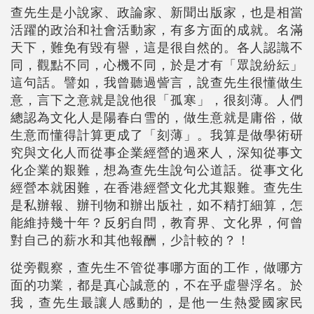
查先生是小說家、政論家、新聞出版家，也是相當
活躍的政治和社會活動家，有多方面的成就。名滿
天下，難免有毀有譽，這是很自然的。各人認識不
同，觀點不同，心機不同，於是才有「眾說紛紜」
這句話。譬如，我曾聽過訾言，說查先生很懂做生
意，言下之意就是說他很「孤寒」，很刻薄。人們
總認為文化人是陽春白雪的，做生意就是庸俗，做
生意而懂得計算更成了「刻薄」。我算是做學術研
究與文化人而從事企業經營的過來人，深知從事文
化企業的艱難，想為查先生說句公道話。從事文化
經營本就困難，在香港經營文化尤其艱難。查先生
是私辦報、辦刊物和辦出版社，如不精打細算，怎
能維持幾十年？反躬自問，教育界、文化界，何曾
對自己的薪水和其他報酬，少計較的？！
從旁觀察，查先生不管從事哪方面的工作，做哪方
面的功業，都是真心誠意的，不在乎虛譽浮名。於
我，查先生最讓人感動的，是他一生熱愛國家民