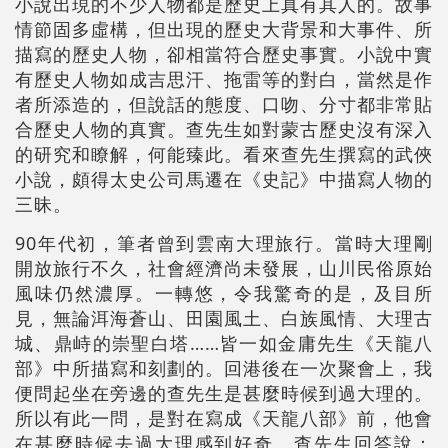
小說出現的不少人物都是歷史上真有其人的。故事
情節固多虛構，但出現的歷史大背景和大事件、所
描寫的歷史人物，卻相當符合歷史事實。小說中實
有歷史人物如成吉思汗、拖雷等的對白，當然是作
者所添造的，但說話的態度、口吻、分寸都非常貼
合歷史人物的真實。查先生如對蒙古歷史沒有深入
的研究和瞭解，何能臻此。看來查先生撰寫的武俠
小說，頗得太史公司馬遷在《史記》中描寫人物的
三昧。
90年代初，筆者曾到雲南大理旅行。當時大理剛
開放旅行不久，社會經濟尚未發展，山川民俗原始
風味仍然濃厚。一轉悠，令我驚奇的是，及目所
見，無論洱海蒼山、田園風土、白族風情、大理古
城、鼎峙的崇聖白塔……皆一如金庸先生《天龍八
部》中所描寫和刻劃的。回港後在一次聚會上，我
便問起坐在旁邊的查先生是甚麼時候到過大理的。
所以有此一問，是對在寫成《天龍八部》前，他會
在甚麼時候去過大理感到好奇。查先生回答說：