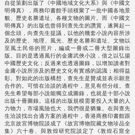
自從策劃出版了《中國地域文化大系》與《中國文
明傳真》，商務印書館手頭積聚了一批中國各地景
貌、歷史名勝遺址、各種文物的圖片。而《中國文
明傳真》的出版也曾得到查先生的讚賞，遂興起一
個念頭，向查先生提議，以他的幾套小說內容所涉
及的歷史、地理、風光、歷史名勝和遺址、文物以
至風土民俗的照片，編成一冊或二冊大型圖錄出
版。目的是透過風行的金庸武俠小說，借之以弘揚
中國歷史文化；反過來也透過圖錄，以增加讀者對
金庸小說所涉及的歷史文化有實感的認識；相得益
彰。對如此的出版構想，查先生是贊成並表示願意
合作的。可惜在洽談的過程中，意見有些分歧。查
先生希望每部小說能獨立成圖錄，也就是十部小說
出版十冊圖錄。這樣的出版規模需要投入大量的人
力物力，市場風險也大，我們很是猶豫。在與查先
生洽談找出合適方案的過程中，香港商務印書館跟
北京故宮博物院談成了《故宮博物院藏文物珍品全
集》六十卷、與敦煌研究院談定了《敦煌石窟全