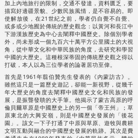
加上內地旅行的限制，交通不發達，資料匱乏，要
描寫好邊疆景貌、少數民族風情，是不容易的。即
使解放後，在21世紀之前，學者仍自覺不自覺、
或多或少地囿於傳統的歷史觀念：以黃河和長江中
下游漢族歷史為中心去闡釋中國歷史。除個別學者
外，尚未形成一個九百六十萬平方公里國土的大視
角，從中華文化和中華民族的角度，去研究和學習
中國的大歷史。這種根深蒂固的傳統歷史觀之得以
打破，本人以為三位學者的論著居功至偉。
首先是1961年翦伯贊先生發表的《內蒙訪古》。
雖然這只是一篇歷史遊記，卻能一新視野，從幾千
年大歷史的角度去闡釋中國歷史文化和民族的發
展，是振聾發聵的大手筆。他揭示了蒙古高原的呼
倫貝爾草原是中國歷史上的另一個「帝王州」；草
原東北的大興安嶺，則是中國歷史發展的「後花
園」。該文一下子打通了中原與草原、遊牧與農耕
文明互動與融合的中國歷史發展的軌跡。其次是費