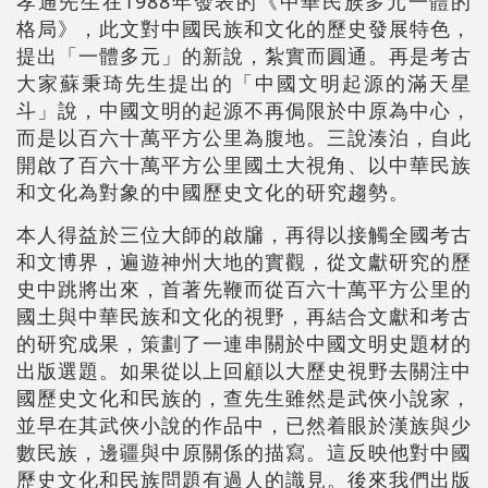
孝通先生在1988年發表的《中華民族多元一體的
格局》，此文對中國民族和文化的歷史發展特色，
提出「一體多元」的新說，紮實而圓通。再是考古
大家蘇秉琦先生提出的「中國文明起源的滿天星
斗」說，中國文明的起源不再侷限於中原為中心，
而是以百六十萬平方公里為腹地。三說湊泊，自此
開啟了百六十萬平方公里國土大視角、以中華民族
和文化為對象的中國歷史文化的研究趨勢。
本人得益於三位大師的啟牖，再得以接觸全國考古
和文博界，遍遊神州大地的實觀，從文獻研究的歷
史中跳將出來，首著先鞭而從百六十萬平方公里的
國土與中華民族和文化的視野，再結合文獻和考古
的研究成果，策劃了一連串關於中國文明史題材的
出版選題。如果從以上回顧以大歷史視野去關注中
國歷史文化和民族的，查先生雖然是武俠小說家，
並早在其武俠小說的作品中，已然着眼於漢族與少
數民族，邊疆與中原關係的描寫。這反映他對中國
歷史文化和民族問題有過人的識見。後來我們出版