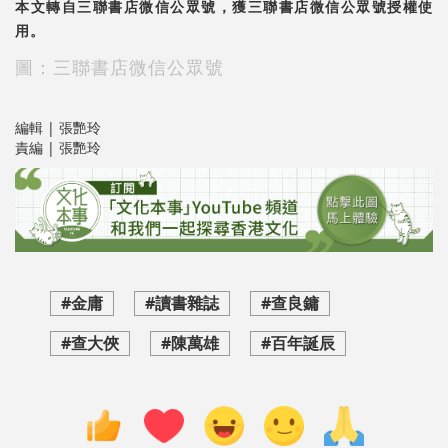
本文轉自三聯書店微信公眾號，獲三聯書店微信公眾號授權使
用。
圖：三聯書店微信公眾號
編輯 | 張艷玲
責編 | 張艷玲
#金庸
#讀書雜誌
#查良鏞
#查大俠
#陳萬雄
#百年誕辰