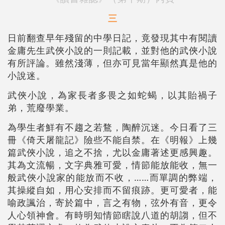
三
日前翻查早年殘留的中學日記，竟發現其中有閱讀
金庸先生武俠小說的一則記載，並對他的武俠小說
有所評論。雖然淺薄，但亦可見當年顯然真是他的
小說迷。
武俠小說，為家長者多畏之如蛇蝎，以其貽禍子
弟，荒廢學業。
為學生者鮮有不趨之若鶩，陶醉沉迷。今日看了三
冊《倚天屠龍記》險些不能自禁。在《明報》上幾
篇武俠小說，追之不捨，尤以金庸著述更感興趣。
其為文流暢，文字典雅可愛，情節能放能收，無一
般武俠小說家的能放而不收，……而單調的弊端，
其操縱自如，用心安排而不留痕跡。更可愛者，能
喻政諷治，寄於篇中，言之有物，弦外有音，更令
人心領神會。有時明知情節瞎說八道的胡謅，但不