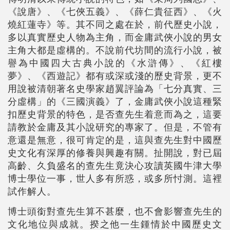
《說唐》、《七俠五義》、《薛仁貴征西》、《火
燒紅蓮寺》等。其不同之處在於，前代歷史小說，
多以真實歷史人物為主角，而金庸武俠小說的男女
主角大都是虛構的。不說前代坊間的流行小說，被
譽為中國四大古典小說的《水滸傳》、《紅樓
夢》、《西遊記》都有或深或淺的歷史背景，更不
用說被清朝著名史學家趙翼評論為「七分真實、三
分虛構」的《三國演義》了，金庸武俠小說這種緊
扣歷史背景的特色，是否查先生着意而為之，這要
請教於金庸及其小說研究的專家了。但是，不管有
意還是無意，很可肯定的是，這與查先生對中國歷
史文化有深厚的修養與興趣有關。扯開說，對已屆
高齡、久負盛名的查先生竟決心攻讀英國牛津大學
博士學位一事，世人多有所惑，或多所忖測。這裡
試作解人。
博士頭銜對查先生算不甚麼，也不會影響查先生的
文化地位與成就。揆之他一生鍾情於中國歷史文