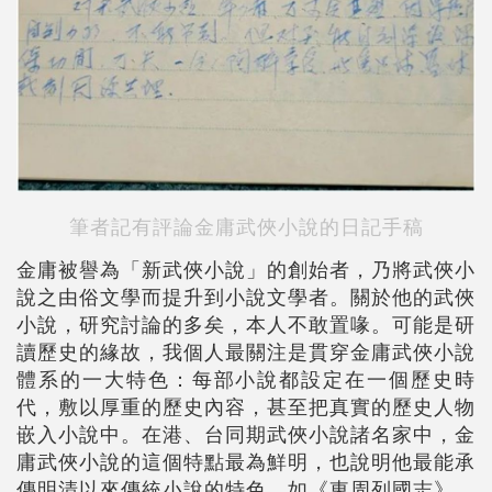
筆者記有評論金庸武俠小說的日記手稿
金庸被譽為「新武俠小說」的創始者，乃將武俠小
說之由俗文學而提升到小說文學者。關於他的武俠
小說，研究討論的多矣，本人不敢置喙。可能是研
讀歷史的緣故，我個人最關注是貫穿金庸武俠小說
體系的一大特色：每部小說都設定在一個歷史時
代，敷以厚重的歷史內容，甚至把真實的歷史人物
嵌入小說中。在港、台同期武俠小說諸名家中，金
庸武俠小說的這個特點最為鮮明，也說明他最能承
傳明清以來傳統小說的特色，如《東周列國志》、