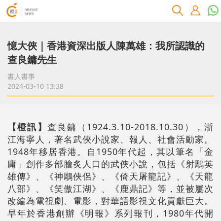
憶大俠｜香港資深出版人陳萬雄：我所認識的
查良鏞先生
書人書事
2024-03-10 13:38
【橙訊】
查良鏞（1924.3.10-2018.10.30），浙
江海寧人，著名武俠小說家、報人、社會活動家。
1948年移居香港。自1950年代起，其以筆名「金
庸」創作多部膾炙人口的武俠小說，包括《射鵰英
雄傳》、《神鵰俠侶》、《倚天屠龍記》、《天龍
八部》、《笑傲江湖》、《鹿鼎記》等，並被屢次
改編為電視劇、電影，對華語影視文化貢獻巨大。
早年於香港創辦《明報》系列報刊，1980年代開