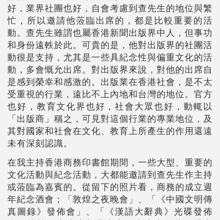
好，業界社團也好，自會考慮到查先生的地位與繁
忙，所以邀請他蒞臨出席的，都是比較重要的活
動。查先生雖謂也屬香港新聞出版界中人，但事功
和身份遠軼於此。可貴的是，他對出版界的社團活
動很是支持，尤其是一些具紀念性與偏重文化的活
動，多會慨允出席。對出版界來說，對他的出席自
是感到榮幸和感激的。出版業在香港社會，是不太
受重視的行業，遠比不上內地和台灣的地位。官方
也好，教育文化界也好，社會大眾也好，動輒以
「出版商」稱之，可見對這個行業的專業地位，及
其對國家和社會在文化、教育上所產生的作用還遠
未有深刻認識。
在我主持香港商務印書館期間，一些大型、重要的
文化活動與紀念活動，大都能邀請到查先生作主持
或蒞臨為嘉賓的。從留下的照片看，商務的成立週
年紀念酒會；「敦煌之夜晚會」、「《中國文明傳
真圖錄》發佈會」、「《漢語大辭典》光碟發佈