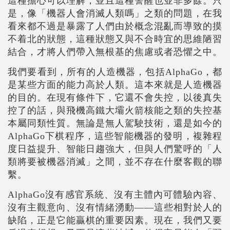
這種擔心可以理解，並且這種警醒也並非多餘。只
是，像「機器人會消滅人類嗎」之類的問題，在我
看來都不過是暴露了人們由於概念混亂而導致的摸
不着北的狀態，這種狀態又與不合時宜的思維陋習
結合，才將人們帶入無根基的焦慮或者恐懼之中。
我們要看到，所有的人造機器，包括AlphaGo，都
是某些方面的能力高於人類。這本來就是人造機器
的目的。在現有條件下，它還不會失控，以後真失
控了的話，與飛機高鐵大壩火箭核能之類的失控基
本屬同類性質。無論是無人駕駛技術，還是如今的
AlphaGo下棋程序，這些智能機器的發明，複雜程
度日益提升、智能日趨強大，但與人們驚呼的「人
類將要被機器消滅」之間，並不存在什麼客觀的聯
繫。
AlphaGo沒有感官系統、沒有主體內可體驗內容、
沒有主觀意向、沒有情緒湧動——這些相對於人的
缺陷，正是它能贏棋的重要因素。現在，我們又要