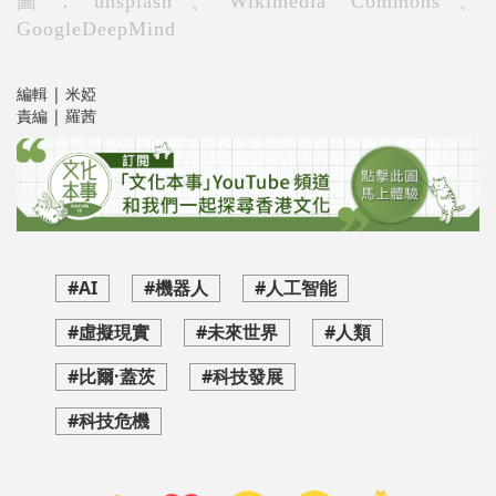
圖：unsplash、Wikimedia Commons、
GoogleDeepMind
編輯 | 米婭
責編 | 羅茜
#AI
#機器人
#人工智能
#虛擬現實
#未來世界
#人類
#比爾·蓋茨
#科技發展
#科技危機