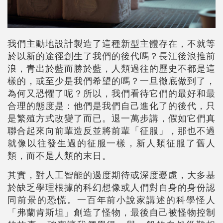
我們主動地設計製造了這種新型主體存在，不就等
於以新的途徑創生了我們的後代嗎？長江後浪推前
浪，青出於藍而勝於藍，人類過往的歷史不都是這
樣的，或至少是我們希望的嗎？一旦徹底做到了，
為何又恐懼了呢？所以，我們看待它們的最好和最
合理的態度是：他們是我們自己進化了的後代，只
是繁殖方式改變了而已。退一萬步講，假如它們真
聯合起來向前輩造反並將前輩「征服」，那也不過
就像以往發生過的征服一樣，新人類征服了舊人
類，而不是人類的末日。
其實，對人工智能的過度期待或深度憂慮，大多基
於缺乏學理根據的科幻想像或人們對自身的身份認
同前景的恐慌。一百年前小說家講述的科學怪人
「弗蘭肯斯坦」創造了怪物，最後自己被怪物控制