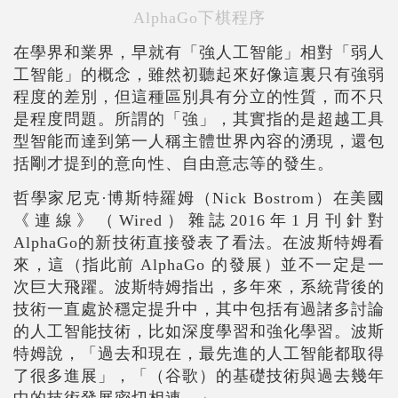
AlphaGo下棋程序
在學界和業界，早就有「強人工智能」相對「弱人
工智能」的概念，雖然初聽起來好像這裏只有強弱
程度的差別，但這種區別具有分立的性質，而不只
是程度問題。所謂的「強」，其實指的是超越工具
型智能而達到第一人稱主體世界內容的湧現，還包
括剛才提到的意向性、自由意志等的發生。
哲學家尼克·博斯特羅姆（Nick Bostrom）在美國
《連線》（Wired）雜誌2016年1月刊針對
AlphaGo的新技術直接發表了看法。在波斯特姆看
來，這（指此前 AlphaGo 的發展）並不一定是一
次巨大飛躍。波斯特姆指出，多年來，系統背後的
技術一直處於穩定提升中，其中包括有過諸多討論
的人工智能技術，比如深度學習和強化學習。波斯
特姆說，「過去和現在，最先進的人工智能都取得
了很多進展」，「（谷歌）的基礎技術與過去幾年
中的技術發展密切相連。」