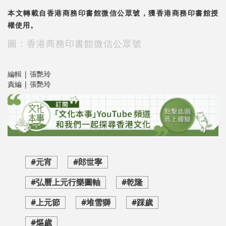
本文轉載自香港商務印書館微信公眾號，獲香港商務印書館授
權使用。
圖：香港商務印書館微信公眾號
編輯 | 張艷玲
責編 | 張艷玲
#元宵
#郎世寧
#弘曆上元行樂圖軸
#乾隆
#上元節
#堆雪獅
#踩歲
#熰歲