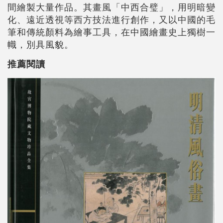
間繪製大量作品。其畫風「中西合璧」，用明暗變
化、遠近透視等西方技法進行創作，又以中國的毛
筆和傳統顏料為繪事工具，在中國繪畫史上獨樹一
幟，別具風貌。
推薦閱讀