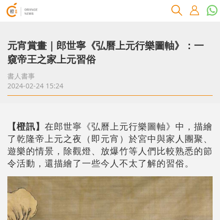
元宵賞畫｜郎世寧《弘曆上元行樂圖軸》：一
窺帝王之家上元習俗
書人書事
2024-02-24 15:24
【橙訊】
在郎世寧《弘曆上元行樂圖軸》中，描繪
了乾隆帝上元之夜（即元宵）於宮中與家人團聚、
遊樂的情景，除觀燈、放爆竹等人們比較熟悉的節
令活動，還描繪了一些今人不太了解的習俗。