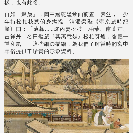
樣，也有此俗。
再如「熰歲」，圖中繪乾隆帝面前置一炭盆，一少
年持松柏枝葉俯身燃撥。清潘榮陛《帝京歲時紀
勝》曰：「歲暮……爐內焚松枝、柏葉、南蒼朮、
吉祥丹，名曰熰歲『其寓意是』松柏焚爐，香靄一
堂和氣。」這些細節描繪，為我們了解當時的宮中
年俗提供了珍貴的形象資料。