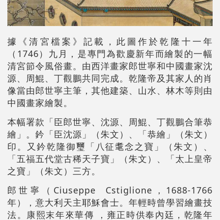
據《清宮檔案》記載，此圖作於乾隆十一年
（1746）九月，是專門為歡慶新年而繪製的一幅
清宮節令風俗畫。由西洋畫家郎世寧和中國畫家沈
源、周鯤、丁觀鵬共同完成。乾隆帝及其家人的肖
像當由郎世寧主筆，其他建築、山水、林木等則由
中國畫家繪製。
本幅署款「臣郎世寧、沈源、周鯤、丁觀鵬合筆恭
繪」。鈐「臣沈源」（朱文）、「恭繪」（朱文）
印。又鈐乾隆御璽「八征耄念之寶」（朱文）、
「五福五代堂古稀天子寶」（朱文）、「太上皇帝
之寶」（朱文）三方。
郎世寧（Ciuseppe Cstiglione，1688-1766
年），意大利天主耶穌會士。年輕時曾學習繪畫技
法。康熙末年來華傳 ，雍正時供奉內廷，乾隆年