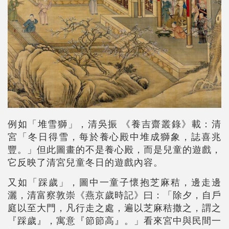
例如
「堆雪獅」，
清吳振 《養吉齋叢錄》載：清
宮「冬日得雪，每於養心殿中堆成獅象，誌喜兆
豐。」但此圖畫的不是養心殿，而是兒童的遊戲，
它反映了清宮兒童冬日的遊戲內容。
又如「踩歲」，圖中一童子懷抱芝麻秸，邊走邊
灑，清富察敦崇《燕京歲時記》曰：「除夕，自戶
庭以至大門，凡行走之處，遍以芝麻秸撒之，謂之
『踩歲』，寓意『節節高』。」看來宮中與民間一