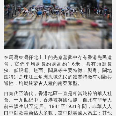
在馬灣東灣仔北出土的先秦墓葬中存有香港先民遺
骨，它們平均身長約身高約1.6米，具有頭顱長
狹、低眼眶、短面、闊鼻等主要特徵，與粵、閩地
區特別是珠江三角洲流域先民的體質特徵有明顯共
通性，均屬於蒙古人種的南亞類型。
自秦代至清代，香港地區一直是相當純粹的華人社
會。十九世紀中，香港被英國佔據，自此有非華人
前來謀生以至定居。1841至1931年間，非華人人
口中以歐美裔佔大多數，當中以英國人為主；其他