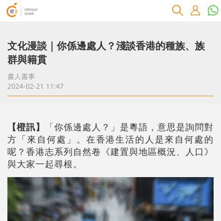
文化漫談｜你係邊處人？淺談香港的種族、族
群與籍貫
書人書事
2024-02-21 11:47
【橙訊】
「你係邊處人？」是粵語，意思是詢問對
方「來自何處」。在香港生活的人是來自何處的
呢？香港志系列自然卷《建置與地區概況、人口》
與大家一起尋根。