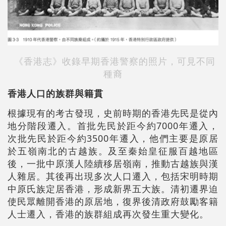
《香港志》收錄早期香港警察的照片，可見不同
種裔
香港人口的族群與籍貫
根據現有的考古發現，史前時期的香港先民是從內
地分階段遷入。首批先民於距今約7000年遷入，
次批先民於距今約3500年遷入，他們主要是原居
於五嶺南北的古越族。及至秦始皇征服百越地區
後，一批中原漢人陸續移居嶺南，推動古越族與漢
人雜居。其後再出現多次人口遷入，包括宋明時期
中原氏族定居香港，形成新界五大族。清初遷界迫
使民眾離開香港的原居地，復界後清政府鼓勵客籍
人士遷入，香港的族群組成再次發生重大變化。