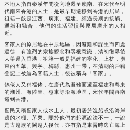
本地人指自秦漢年間從內地遷至嶺南、在宋代至明
代南來香港的人士，是最早期遷移到香港的居民，
祖籍一般是江西、廣東、福建。經過長期的接觸、
通婚和融合，他們的生活習慣與原居廣州的人相
近。
客家人的原居地在中原地區，因避難和謀生而四處
遷徙，有強烈的宗族觀念和尋根意識，清初復界後
大舉遷入香港，祖籍一般是福建的寧化、上杭，廣
東的五華、興寧、梅縣、惠州一帶，在清朝的戶籍
登記上被編為客籍人士，後被稱為「客家」。
鶴佬人又稱福佬，在唐代為避難而遷至福建和粵東
的潮州、海陸豐、惠東等沿海地區，宋代年間再南
遷到香港。
疍民又稱疍家人或水上人，最初居於漁船或沿海岸
邊的水棚、茅寮。關於他們的起源說法不一，一說
是古越族的閩越人後代，亦有指是東晉時逃亡海上