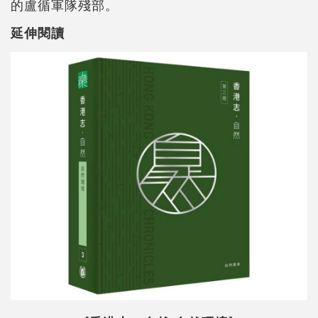
的盧循軍隊殘部。
延伸閱讀