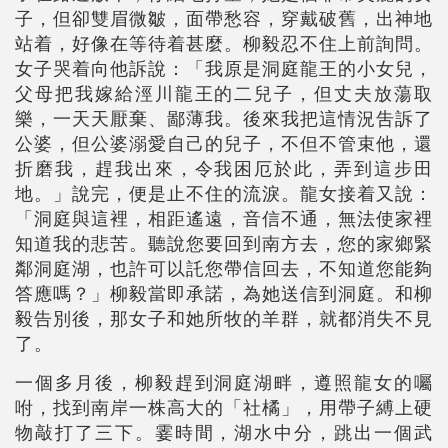
子，但卻雙眉微皺，面帶愁容，穿戴破舊，出神地
站着，好像在等待着甚麼。柳毅忍不住上前詢問。
女子哭着向他訴說：「我原是洞庭龍王的小女兒，
父母把我嫁給涇川龍王的二兒子，但丈夫放蕩取
樂，一天天厭棄、鄙薄我。後來我把這情況吿訴了
公婆，但公婆溺愛自己的兒子，不但不管束他，還
折磨我，趕我出來，令我困厄於此，弄到這步田
地。」說完，便是止不住的流淚。龍女接着又說：
「洞庭與這裡，相距遙遠，音信不通，無法使家裡
知道我的悲苦。聽說您要回到南方去，您的家鄉緊
鄰洞庭湖，也許可以託您帶信回去，不知道您能夠
答應嗎？」柳毅當即承諾，為她送信到洞庭。和柳
毅告別後，那女子和她所牧的羊群，就都消失不見
了。
一個多月後，柳毅趕到洞庭湖畔，遵照龍女的囑
咐，找到南岸一株高大的「社橘」，用帶子縛上硬
物敲打了三下。霎時間，湖水中分，跳出一個武