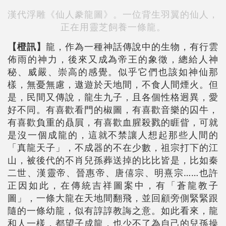
漢代浮雕《仙人豢龍圖》。一位背生羽翼的仙人，
正在用靈芝飼養一條龍。
【橙訊】
龍，作為一種神話傳說中的生物，有行雲
佈雨的神力，後來又成為帝王的象徵，總給人神
秘、威嚴、崇高的感覺。似乎它們也該如神仙那
樣，無憂無慮，遨遊於天地間，不食人間煙火。但
是，民間又傳說，龍生九子，且各個性格迥異，愛
好不同。有喜歡看門的椒圖，有喜歡音樂的囚牛，
有喜歡負重的贔屓，有喜歡血腥殺戮的睚眥，可就
是沒一個成龍的，這就不禁讓人想起那些人間的
「真龍天子」，不成器的不在少數，祖宗打下的江
山，被後代的不肖兒孫葬送掉的比比皆是，比如秦
二世、漢靈帝、晉惠帝、唐僖宗、明熹宗……也許
正因如此，在傳統吉祥圖案中，有「蒼龍教子
圖」，一條大龍在天地間翻飛，並回顧旁側緊緊跟
隨的一條幼龍，似有諄諄教誨之意。如此看來，龍
和人一樣，都望子成龍，也少不了為自己的兒孫操