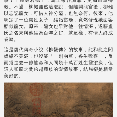
毅。不過，柳毅雖然這麼說，但離開龍宮後，卻難
以忘記龍女，可惜人神分隔，也無奈何。後來，他
聘定了一位盧姓女子，結婚當晚，竟然發現她面容
酷似龍女。原來，龍女也早對他一往情深，遂藉盧
氏之名來與他結為百年之好。就這樣，有情人終成
眷屬。
這是唐代傳奇小說《柳毅傳》的故事，龍和龍之間
姻緣不美滿，也沒能「一別兩寬，各生歡喜」，反
而搭進去一條龍命和人間幾十萬百姓生靈塗炭，但
這人和龍之間跨越種族的愛情故事，結局卻是相當
美好的。