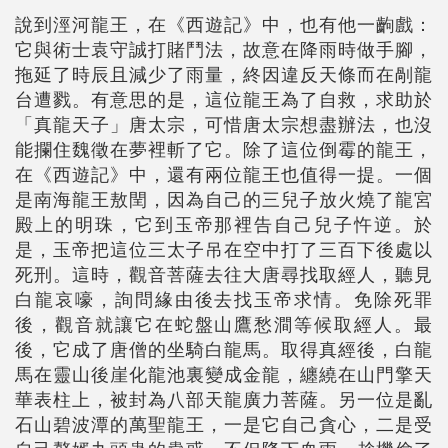
說到涇河龍王，在《西遊記》中，也有他一齣戲：
它與術士袁守誠打賭鬥法，故意在降雨時做手腳，
拖延了時辰且減少了雨量，終因違反天條而在剮龍
台遭戮。有意思的是，這位龍王為了自救，求助於
「真龍天子」唐太宗，可惜唐太宗想盡辦法，也沒
能攔住魏徵在夢裡斬了它。除了這位倒霉的龍王，
在《西遊記》中，還有兩位龍王也值得一提。一個
是南海龍王敖閏，因為自己的三兒子放火燒了龍宮
殿上的明珠，它到玉帝那裡告自己兒子忤逆。於
是，玉帝把這位三太子吊在空中打了三百下後處以
死刑。這時，觀音菩薩去往大唐尋找取經人，聽見
白龍哀嚎，詢問緣由後去找玉帝求情。免除死罪
後，觀音就讓它在蛇盤山鷹愁澗等候取經人。最
後，它成了唐僧的坐騎白龍馬。取得真經後，白龍
馬在靈山後崖化龍池裏變成金龍，纏繞在山門擎天
華表柱上，被封為八部天龍廣力菩薩。另一位是亂
石山碧波潭的萬聖龍王，一是它自己貪心，二是受