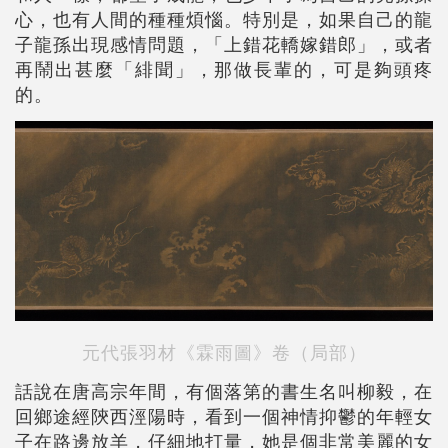
心，也有人間的種種煩惱。特別是，如果自己的龍
子龍孫出現感情問題，「上錯花轎嫁錯郎」，或者
再鬧出甚麼「緋聞」，那做長輩的，可是夠頭疼
的。
元代張羽材《霖雨圖》卷（局部）
話說在唐高宗年間，有個落第的書生名叫柳毅，在
回鄉途經陝西涇陽時，看到一個神情抑鬱的年輕女
子在路邊放羊，仔細地打量，她是個非常美麗的女