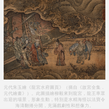
元代朱玉繪《龍宮水府圖頁》（摘自《故宮全集．
元代繪畫》）。此圖描繪柳毅來到龍宮，龍王率眾
出迎的場景，形象生動，特別是水精海怪以法寶令
海濤翻捲分開，充滿戲劇性和想像力。