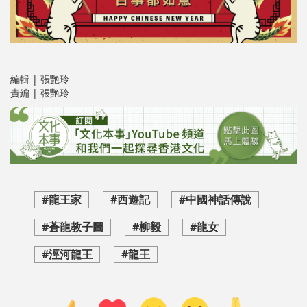
編輯 | 張艷玲
責編 | 張艷玲
#龍王家
#西遊記
#中國神話傳說
#蒼龍教子圖
#柳毅
#龍女
#涇河龍王
#龍王