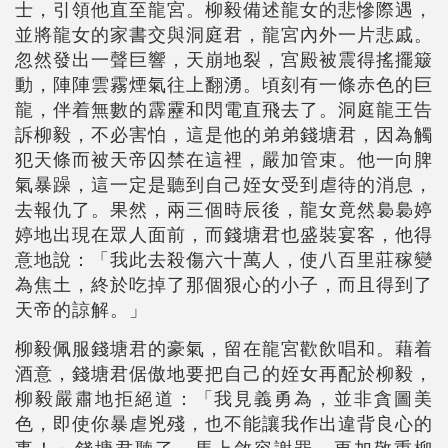
士，引領他直至龍宮。柳毅備述龍女的悲慘際遇，
並將龍女的家書交與洞庭君，龍宮內外一片悲戚。
忽然發出一聲巨響，天崩地裂，宫殿被震得搖擺簸
動，陣陣雲霧煙氣往上翻湧。頃刻有一條赤色的巨
龍，伴着無數的霹靂和閃電直飛去了。洞庭龍王告
訴柳毅，不必害怕，這是他的弟弟錢塘君，因為觸
犯天條而被天帝囚禁在這裡，嚴加管束。他一向脾
氣暴躁，這一定是聽到自己姪女受到虐待的消息，
去報仇了。果然，兩三個時辰後，龍女竟然裊裊婷
婷地出現在眾人面前，而錢塘君也盛裝宴客，他得
意地說：「我此去殺傷六十萬人，使八百里莊稼變
為焦土，終於吃掉了那個狠心的小子，而且得到了
天帝的諒解。」
柳毅佩服錢塘君的豪氣，留在龍宮歡飲唱和。藉着
酒意，錢塘君倨傲地要把自己的姪女再配於柳毅，
柳毅嚴肅地拒絕道：「我見義勇為，並非貪圖美
色，即使你暴虐兇殘，也不能讓我作出違背良心的
事！」錢塘君聽了，馬上斂容謝罪，更加敬重柳