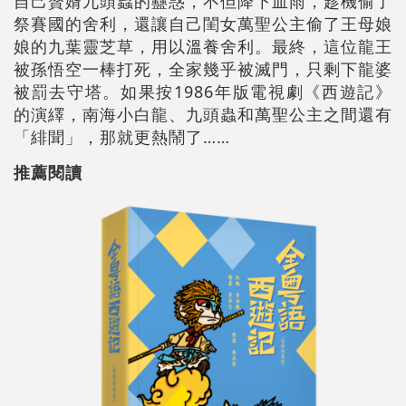
自己贅婿九頭蟲的蠱惑，不但降下血雨，趁機偷了
祭賽國的舍利，還讓自己閨女萬聖公主偷了王母娘
娘的九葉靈芝草，用以溫養舍利。最終，這位龍王
被孫悟空一棒打死，全家幾乎被滅門，只剩下龍婆
被罰去守塔。如果按1986年版電視劇《西遊記》
的演繹，南海小白龍、九頭蟲和萬聖公主之間還有
「緋聞」，那就更熱鬧了……
推薦閱讀