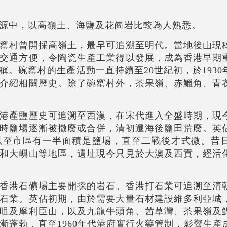
源中，以高嶺土、海鹽及花崗岩比較為人熟悉。
窰村曾開採高嶺土，最早可追溯至明代。當地後山現
交通方便，令陶瓷生產工業得以發展，成為香港早期
稱。碗窰村的生產活動一直持續至20世紀初，於1930
介紹相關歷史。除了碗窰村外，茶果嶺、赤鱲角、青
港產鹽歷史可追溯至西漢，在宋代進入全盛時期，現
時鹽場逐漸被撤廢或合併，清初遷海後鹽田荒廢。英
以至市區有一半面積是鹽場，直至二戰後才式微。昔
和大嶼山等地區，遺址現今只見於大澳及西貢，經活
香港石礦場主要開採的岩石。香港打石業可追溯至清
石業。英佔初期，由於需要大量石材建設維多利亞城
咀及摩利臣山，以及九龍牛頭角、茜草灣、茶果嶺及
漸蓬勃，直至
1960
年代港府實行火藥管制，影響生產