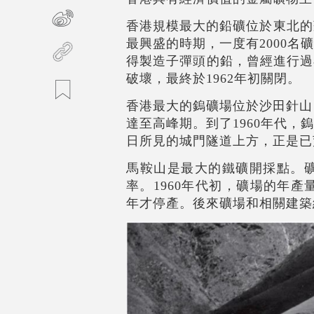
香港規模最大的鉛礦位於東北的
最興盛的時期，一度有2000名
得製造子彈頭的鉛，曾經進行過
破壞，最終於1962年初關閉。
香港最大的鎢礦場位於沙田針山，
達至高峰期。到了1960年代，
日所見的城門隧道上方，正是已
馬鞍山是最大的鐵礦開採點。礦
率。1960年代初，礦場的年產
年才停產。後來礦場和相關建築