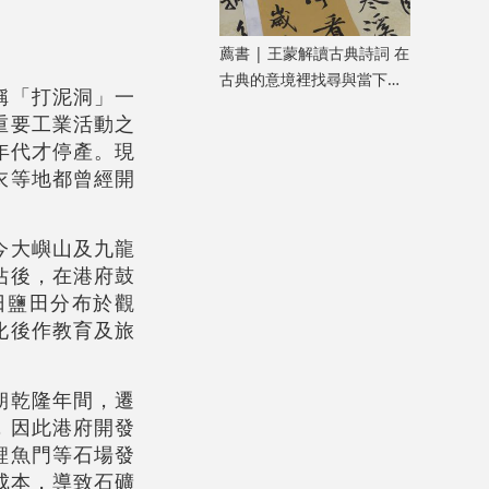
薦書 | 王蒙解讀古典詩詞 在
古典的意境裡找尋與當下共
稱「打泥洞」一
鳴的「新鮮」
重要工業活動之
年代才停產。現
衣等地都曾經開
今大嶼山及九龍
佔後，在港府鼓
日鹽田分布於觀
化後作教育及旅
朝乾隆年間，遷
，因此港府開發
鯉魚門等石場發
成本，導致石礦