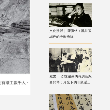
文化漫談｜ 陳寅恪：亂世孤
城裡的史學抵抗
薦書｜ 從魏爾倫的詩到德彪
西的琴：月光下的印象派音
樂之旅