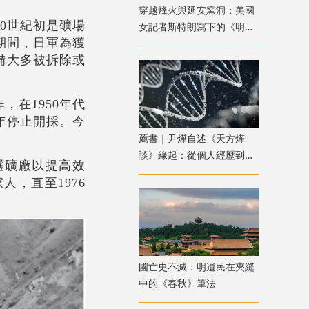
穿越烽火與延安窯洞：美國
0世紀初是礦場
女記者斯特朗寫下的《明日
佔期間，日軍為獲
中國》
備大多被拆除或
，在1950年代
7年停止開採。今
薦書｜尹燁自述《天方燁
談》緣起：從個人經歷到生
選礦廠以提高效
命科學普及
人，直至1976
國亡史不滅：明遺民在夾縫
中的《春秋》筆法