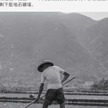
剩下藍地石礦場。