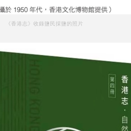
《香港志》收錄鹽民採鹽的照片