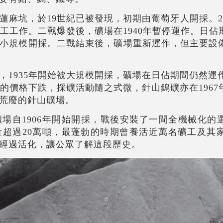
蓮麻坑，於19世紀已被發現，初期由葡萄牙人開採。2
礦工工作。二戰爆發後，礦場在1940年暫停運作。日
小規模開採。二戰結束後，礦場重新運作，但主要設
1935年開始被大規模開採，礦場在日佔期間仍然運作
鎢的價格下跌，採礦活動隨之式微，針山鎢礦亦在196
荒廢的針山礦場。
場自1906年開始開採，戰後安裝了一間全機械化的
量超過20萬噸，最蓬勃的時期曾養活近萬名礦工及其家
經過活化，讓公眾了解這段歷史。