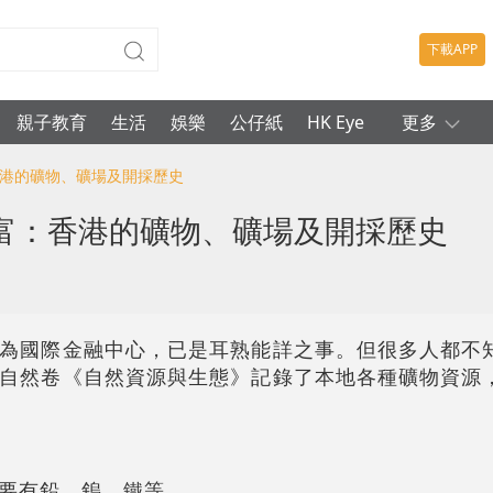
下載APP
親子教育
生活
娛樂
公仔紙
HK Eye
更多
香港的礦物、礦場及開採歷史
富：香港的礦物、礦場及開採歷史
為國際金融中心，已是耳熟能詳之事。但很多人都不
自然卷《自然資源與生態》記錄了本地各種礦物資源
要有鉛、鎢、鐵等。