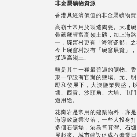
非金屬礦物資源
香港具經濟價值的非金屬礦物資
高嶺土常用於製造陶瓷。大埔碗
帶蘊藏豐富高嶺土礦，加上海路
一，碗窰村更有「海濱瓷都」之
今上碗窰村設有「碗窰展覽」，
採過高嶺土。
鹽是其中一種最普遍的礦物。香
東一帶設有官辦的鹽場。元、明
勵和發展下，大澳鹽業興盛，
塘、西貢、沙頭角、大埔、屯門
遊用途。
花崗岩是常用的建築物料，亦是
海導致鹽業沒落，一些人投身打
多個石礦場，港島筲箕灣、石塘
展起來。城市建設促成石礦業日