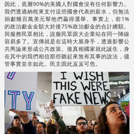
因此，底層90%的美國人對國會沒有任何影響力。
我們透過納稅來支付這些國會代表的薪水，但無法
捐獻幾百萬美元幫他們贏得選舉。事實上，前1%
的政治獻金金額大於後75%政治獻金的合計總額。
與服務民眾相比，說服民眾跟大企業站在同一陣線
容易多了。宣傳就是在這時大展身手，透過影響公
共輿論來形成公共政策。後真相國家就此誕生，身
在其中的我們相信那些聽起來煞有其事的說法，儘
管事實並非如此。民主因此岌岌可危。