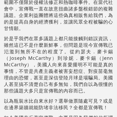
範圍不僅限於侵權法修正和熱咖啡事件。在當代社
會中，宣傳戰一直在故意扭曲諸多盤根錯節的複雜
議題。企業利益團體將這些偽真相販售給我們，為
的是提高自身的經濟獲利，並讓民眾全程被騙的心
甘情願。
於是乎我們在眾多議題上都只能接觸到錯誤資訊，
雖然這已不是什麼新鮮事，但問題是現今宣傳戰已
氾濫到無所不在的程度了。從約瑟夫．麥卡錫
（Joseph McCarthy）到珍妮．麥卡錫（Jenn
McCarthy），美國人向來喜愛擺明不可能是真的
事情，不管是共產主義者被害妄想症、對疫苗毫無
理由的恐懼，甚至是深信登陸月球是場騙局。美國
人甚至搞不清楚自己有多無知，我們自以為很懂的
那些議題大多只是宣傳戰的內容而已。
以為瓶裝水比自來水好？選舉做票隨處可見？或是
在邊界築牆就能防堵非法移民？全都是宣傳戰！