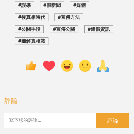
#誤導
#假新聞
#媒體
#後真相時代
#宣傳方法
#公關手段
#宣傳公關
#錯假資訊
#圖解真相戰
評論
評論