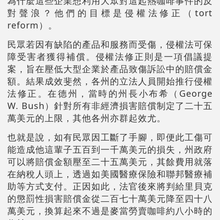
為什麼這些企業想利用大眾對這起熱咖啡事件的反
對聲浪？他們的目標是侵權法修正（tort
reform）。
民眾若因有缺陷的產品和服務而受傷，侵權法可保
障受害者獲得補償。侵權法修正則是一項倡議提
案，旨在壓低大型企業於產品致傷訴訟中的賠償金
額。結果成效斐然，各州的立法人員開始推行侵權
法修正。在德州，當時的州長小布希（George
W. Bush）針對所有非經濟損害賠償制定了二十五
萬美元的上限，其他各州亦群起效尤。
也就是說，如有民眾因工斷了手腳，即便此工傷可
能造成他這輩子五百到一千萬美元的損失，州政府
可以將賠償金額壓至二十五萬美元，其餘費用就落
在納稅人頭上，透過如美國醫療保險和聯邦醫療補
助等方式支付。
正因如此，法官後來將判給里貝克
的懲罰性損害賠償金從二百七十萬美元降至四十八
萬美元，換算起來不過是麥當勞賣咖啡約八小時的