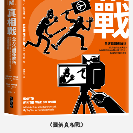
《圖解真相戰》