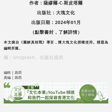
作者：薩繆爾‧C‧斯皮塔爾
出版社：大塊文化
出版日期：2024年01月
（點擊書封，了解詳情）
本文摘自《圖解真相戰》導言，獲大塊文化授權使用。標題為
編輯所擬。
圖：Unsplash、出版社提供
編輯 | 路西
責編 | 路西