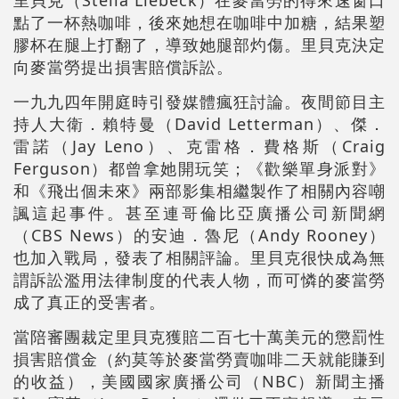
點了一杯熱咖啡，後來她想在咖啡中加糖，結果塑
膠杯在腿上打翻了，導致她腿部灼傷。里貝克決定
向麥當勞提出損害賠償訴訟。
一九九四年開庭時引發媒體瘋狂討論。夜間節目主
持人大衛．賴特曼（David Letterman）、傑．
雷諾（Jay Leno）、克雷格．費格斯（Craig
Ferguson）都曾拿她開玩笑；《歡樂單身派對》
和《飛出個未來》兩部影集相繼製作了相關內容嘲
諷這起事件。甚至連哥倫比亞廣播公司新聞網
（CBS News）的安迪．魯尼（Andy Rooney）
也加入戰局，發表了相關評論。里貝克很快成為無
謂訴訟濫用法律制度的代表人物，而可憐的麥當勞
成了真正的受害者。
當陪審團裁定里貝克獲賠二百七十萬美元的懲罰性
損害賠償金（約莫等於麥當勞賣咖啡二天就能賺到
的收益），美國國家廣播公司（NBC）新聞主播