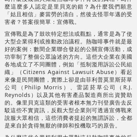
麼這麼多人認定是里貝克的錯？為什麼我們願意
「姑且相信」麥當勞的清白，然後去怪罪年邁的受
害者？答案很簡單：宣傳戰。
宣傳戰是為了鼓吹特定想法或觀點，通常是為了使
大型企業得利或推動政治議程。熱咖啡事件就是最
好的案例：數間企業聯合發起的公關宣傳活動，成
功宰制了整個公眾論述的方向。這些大企業在美國
各地成立了不同團體，例如「抵制濫用訴訟公民組
織」（Citizens Against Lawsuit Abuse）看起
來像是民間團體，實際上卻是由菲利普莫里斯菸草
公司（Philip Morris）、雷諾菸草公司（R.J.
Reynolds）以及其他有害產品製造商所出資贊助
的。
像里貝克這類的受害者根本無力刊登廣告去反
駁這些不實資訊，反觀大型企業則可透過宣傳戰來
說服大眾相信，這些消費者提起的無謂訴訟，全都
是來自於貪得無厭的律師和投機取巧的原告。