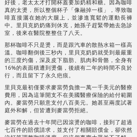
好後，老太太才打開杯蓋要加奶精和糖。因為咖啡
真的太燙，所以整個杯子「像融掉一樣」，導致咖
啡直接灑在她的大腿上，並滲進寬鬆的運動長褲
中。里貝克奶奶痛到休克，她孫子趕緊帶她去急診
室，後來在醫院整整住了八天。
那杯咖啡不只是燙，而是跟汽車的散熱水箱一樣高
溫。咖啡翻倒後三秒內，里貝克奶奶就受到最嚴重
的三度灼傷，深及皮下脂肪、肌肉和骨骼，全身有
16%的表面積遭到燙傷，後續有二年的時間不良於
行，而且留下了永久疤痕。
里貝克最初僅要求麥當勞負擔一萬一千美元的醫療
費用，因為這筆開支不在美國醫療保險的給付範圍
內。麥當勞只願意支付八百美元。她甚至兩度試著
庭外和解，但皆遭到麥當勞拒絕。
麥當勞在過去十年間已因滾燙的咖啡，接到了超過
七百件的賠償請求，並支付了相關賠償金，卻依然