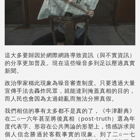
這大多要歸因於網際網路導致資訊（與不實資訊）
的分享更加普及。現在這些噪音多到足以壓過真實
新聞。
政治學家稱此現象為噪音審查制度。只要透過大量
宣傳手法去轟炸民眾，就能達到掩蓋真相的目的，
而人民也會因為太過錯亂而無法分辨真假。
我們相信的事有太多都不是真的了，《牛津辭典》
在二○一六年甚至將後真相（post-truth）選為年
度代表字。形容在公共輿論的形塑上，情感訴求與
個人信念勝過於客觀事實的現象。到了二○一七