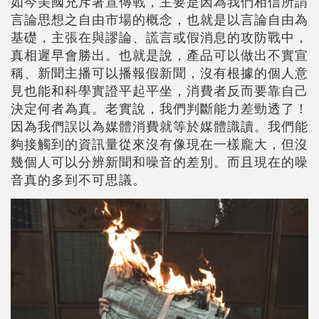
如今美國充斥著宣傳戰，主要是因為我們相信所謂
言論思想之自由市場的概念，也就是以言論自由為
基礎，主張在與謬論、謊言或假消息的攻防戰中，
真相遲早會勝出。也就是說，產品可以做出不實宣
稱、新聞主播可以播報假新聞，沒有根據的個人意
見也能和科學實證平起平坐，消費者反而要靠自己
決定何者為真。老實說，我們判斷能力差勁透了！
因為我們誤以為媒體消費就等於媒體識讀。我們能
夠接觸到的資訊量從來沒有像現在一樣龐大，但沒
幾個人可以分辨新聞和噪音的差別。而且現在的噪
音真的多到不可思議。