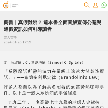
薦書｜真假難辨？ 這本書全面圖解宣傳公關與
錯假資訊如何引導讀者
書人書事
2024-01-26 17:59
文：薩繆爾．C．斯皮塔爾（Samuel C. Spitale）
「反駁廢話所需的氣力在量級上遠遠大於製造廢
話。」──布蘭多利尼定律（Brandolini’s Law）
許多人都自以為了解臭名昭著的麥當勞熱咖啡事
件。以下是一般大眾所知的事發經過：
一九九二年，一名高齡七十九歲的老婦人史黛拉．
里貝克（Stella Liebeck）在麥當勞的得來速窗口