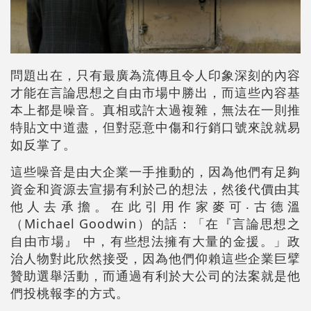
問題出在，只有最廣為流傳且令人印象深刻的內容
才能在言論思想之自由市場中勝出，而這些內容基
本上都是噪音。真相或許太過複雜，無法在一則推
特貼文中道盡，但對惡意中傷和行銷口號來說就易
如反掌了。
這些噪音是由大企業一手推動的，因為他們有足夠
資金和資源去宣揚有利於己的想法，然後代價由其
他人去承擔。在此引用作家麥可‧古德溫
（Michael Goodwin）的話：「在『言論思想之
自由市場』 中，有些想法擁有大量的金援。」政
治人物對此欣然接受，因為他們仰賴這些企業巨擘
贊助選舉活動，而通過有利於大公司的法案就是他
們投桃報李的方式。