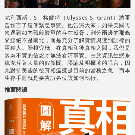
尤利西斯．S．格蘭特（Ulysses S. Grant）將軍
曾預言了這個緊急事態。他告誡大家，如果美國再
次遇到如內戰般嚴重的存在威脅，劃分兩邊的那條
界線絕不是南北，而是充分了解實情與遭到誤導的
兩種人。歸根究柢，在真相和後真相之間，我們是
因為不實的信念才無法看清事實。
由於資訊生態系
統充斥著大量的假新聞、謬論及明擺著的謊言，因
此對抗美國的後真相瘟疫是目前的當務之急，而本
生存手冊就是要告訴各位該如何執行。
推薦閱讀