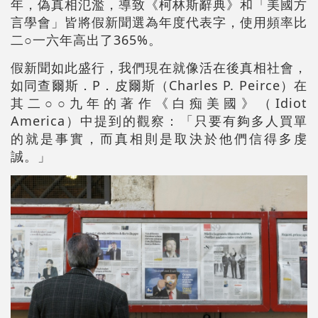
年，偽真相氾濫，導致《柯林斯辭典》和「美國方
言學會」皆將假新聞選為年度代表字，使用頻率比
二○一六年高出了365%。
假新聞如此盛行，我們現在就像活在後真相社會，
如同查爾斯．P．皮爾斯（Charles P. Peirce）在
其二○○九年的著作《白痴美國》（Idiot
America）中提到的觀察：「只要有夠多人買單
的就是事實，而真相則是取決於他們信得多虔
誠。」