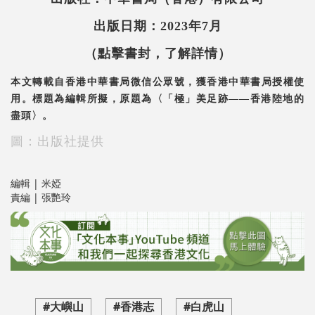
出版日期：2023年7月
（點擊書封，了解詳情）
本文轉載自香港中華書局微信公眾號，獲香港中華書局授權使
用。標題為編輯所擬，原題為〈「極」美足跡——香港陸地的
盡頭〉。
圖：出版社提供
編輯 | 米婭
責編 | 張艷玲
#大嶼山
#香港志
#白虎山