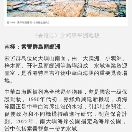
《香港志》介紹東平洲地貌
南極：索罟群島頭顱洲
索罟群島位於大嶼山南面，由一大鴉洲、小鴉洲、
梓木頭、孖洲及頭顱洲等島嶼組成，水域漁業資源
豐富，是香港特區吉祥物中華白海豚的重要覓食場
地。
中華白海豚被列為全球易危物種，亦是國家一級保
護動物。1990年代初，赤鱲角興建新機場，填海
範圍正是中華白海豚出沒的水域，引起社會關注，
促使政府和不同機構持續進行研究，制定保育計
劃。2022年，南大嶼海岸公園指定為海岸公園，
當中包括索罟群島一帶的水域。