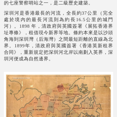
的七座警察哨站之一，是二級歷史建築。
深圳河是香港最長的河流，全長約37公里（完全
處於境內的最長河流則為約長16.5公里的城門
河）。1898 年，清政府與英國簽署《展拓香港界
址專條》，租借現今新界等地。條約本來是以沙頭
角海到深圳灣（后海灣）之間最短距離的直線為北
界。1899年，清政府與英國簽署《香港英新租界
合同》，重新規定把深圳河北岸以南劃入英界，深
圳河便成為自然邊界。