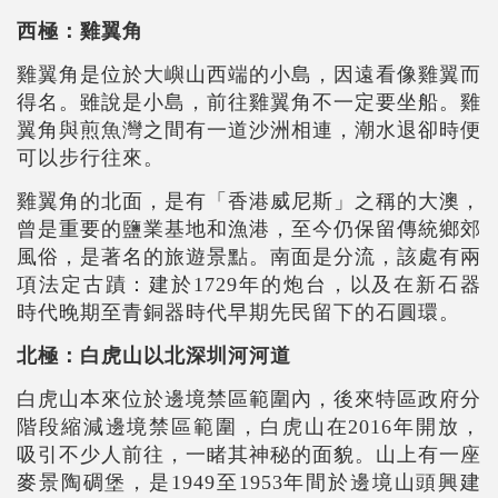
西極：雞翼角
雞翼角是位於大嶼山西端的小島，因遠看像雞翼而
得名。雖說是小島，前往雞翼角不一定要坐船。雞
翼角與煎魚灣之間有一道沙洲相連，潮水退卻時便
可以步行往來。
雞翼角的北面，是有「香港威尼斯」之稱的大澳，
曾是重要的鹽業基地和漁港，至今仍保留傳統鄉郊
風俗，是著名的旅遊景點。南面是分流，該處有兩
項法定古蹟：建於1729年的炮台，以及在新石器
時代晚期至青銅器時代早期先民留下的石圓環。
北極：白虎山以北深圳河河道
白虎山本來位於邊境禁區範圍內，後來特區政府分
階段縮減邊境禁區範圍，白虎山在2016年開放，
吸引不少人前往，一睹其神秘的面貌。山上有一座
麥景陶碉堡，是1949至1953年間於邊境山頭興建