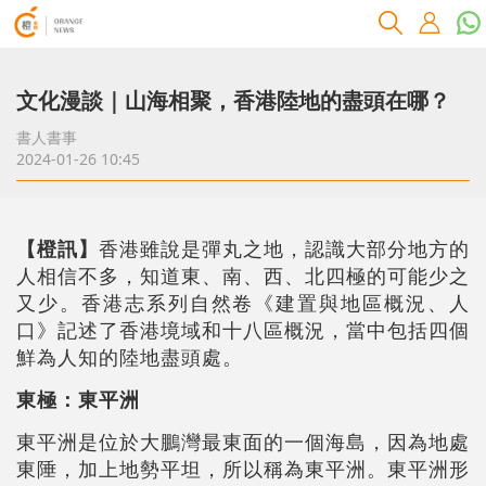
文化漫談｜山海相聚，香港陸地的盡頭在哪？
書人書事
2024-01-26 10:45
【橙訊】
香港雖說是彈丸之地，認識大部分地方的
人相信不多，知道東、南、西、北四極的可能少之
又少。香港志系列自然卷《建置與地區概況、人
口》記述了香港境域和十八區概況，當中包括四個
鮮為人知的陸地盡頭處。
東極：東平洲
東平洲是位於大鵬灣最東面的一個海島，因為地處
東陲，加上地勢平坦，所以稱為東平洲。東平洲形