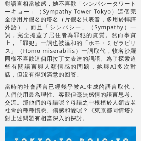
對語言相當敏感，她不喜歡「シンパシータワート
ーキョー」（Sympathy Tower Tokyo）這個完
全使用片假名的塔名（片假名只表音，多用於轉譯
外語），而且「シンパシー」（Sympathy）一
詞，完全掩蓋了居住者為罪犯的實質。然而事實
上，「罪犯」一詞也被溫和的「ホモ・ミゼラビリ
ス」（Homo miserabilis）一詞取代，牧名沙羅
同樣不喜歡這個用拉丁文表達的詞語。為了探索這
些有關語言與人類情感的問題，她與AI多次對
話，但沒有得到滿意的回答。
當時的社會語言已經幾乎被AI生成的語言取代，
人們使用最為理性、客觀但毫無感情的語言思考、
交流。那他們的母語呢？母語之中根植於人類古老
社會的種種憤懣、傷感和愛呢？《東京都同情塔》
對上述問題有相當深入的探討。