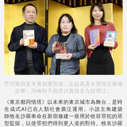
芥川賞與直木賞頒獎現場，左起為直木賞得主萬城
目學、河崎秋子與芥川賞得主九段理江。
《東京都同情塔》以未來的東京城市為舞台，是時
生成式AI已在人類社會廣泛運用。小說主角建築
師牧名沙羅奉命在新宿修建一座用於收容罪犯的塔
型監獄，以使罪犯們得到更人道的對待。牧名沙羅