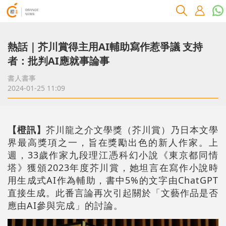
熱話｜芥川賞得主用AI輔助寫作惹爭議 支持
者：批判AI應就事論事
書人書事
2024-01-25 11:09
【橙訊】
芥川龍之介文學獎（芥川賞）乃日本文學
界最高獎項之一，旨在獎勵出色的新人作家。上
週，33歲作家九段理江憑科幻小說《東京都同情
塔》獲頒2023年度芥川賞，她坦言在寫作小說時
用生成式AI作為輔助，書中5%的文字由ChatGPT
直接生成。此番言論再次引起關於「文藝作品是否
應由AI參與完成」的討論。