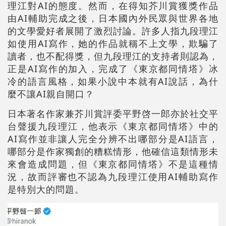
理江對AI的態度。然而，在得知芥川賞獲獎作品
由AI輔助完成之後，日本國內外民眾與世界各地
的文學愛好者展開了激烈討論。許多人指九段理江
如使用AI寫作，她的作品就稱不上文學，欺騙了
讀者，也不配得獎，但九段理江的支持者則認為，
正是AI寫作的加入，完成了《東京都同情塔》冰
冷的語言風格，如果小說中本就有AI說話，為什
麼不讓AI親自開口？
日本著名作家兼芥川賞評委平野啓一郎亦於社交平
台聲援九段理江，他表示《東京都同情塔》中的
AI寫作並非讓人完全分辨不出哪部分是AI語言，
哪部分是作家獨創的糟糕情形，他確信這類情形未
來會造成問題，但《東京都同情塔》不是這種情
況，故而評審也不認為九段理江使用AI輔助寫作
是特別大的問題。