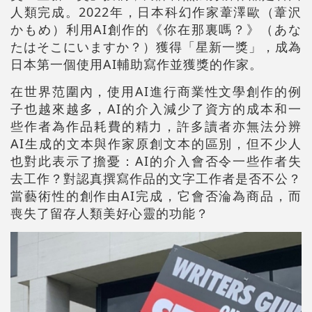
人類完成。2022年，日本科幻作家葦澤歐（葦沢
かもめ）利用AI創作的《你在那裏嗎？》（あな
たはそこにいますか？）獲得「星新一獎」，成為
日本第一個使用AI輔助寫作並獲獎的作家。
在世界范圍內，使用AI進行商業性文學創作的例
子也越來越多，AI的介入減少了資方的成本和一
些作者為作品耗費的精力，許多讀者亦無法分辨
AI生成的文本與作家原創文本的區別，但不少人
也對此表示了擔憂：AI的介入會否令一些作者失
去工作？對認真撰寫作品的文字工作者是否不公？
當藝術性的創作由AI完成，它會否淪為商品，而
喪失了留存人類美好心靈的功能？