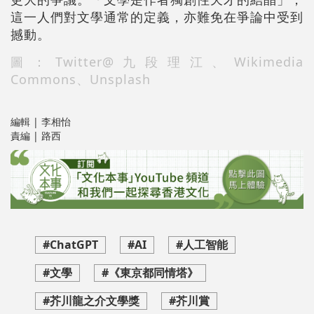
這一人們對文學通常的定義，亦難免在爭論中受到
撼動。
圖：Twitter@九段理江、Wikimedia
Commons、Unsplash
編輯 | 李相怡
責編 | 路西
#ChatGPT
#AI
#人工智能
#文學
#《東京都同情塔》
#芥川龍之介文學獎
#芥川賞