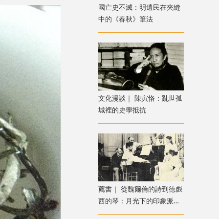
國亡史不滅：明遺民在夾縫
中的《春秋》筆法
文化漫談｜ 陳寅恪：亂世孤
城裡的史學抵抗
薦書｜ 從魏爾倫的詩到德彪
西的琴：月光下的印象派音
樂之旅