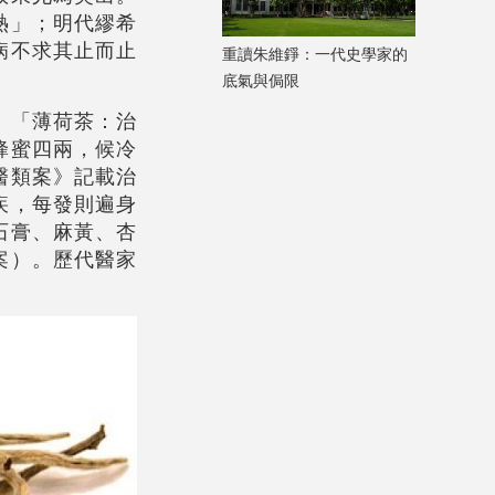
熱」；明代繆希
病不求其止而止
重讀朱維錚：一代史學家的
底氣與侷限
：「薄荷茶：治
蜂蜜四兩，候冷
醫類案》記載治
疾，每發則遍身
石膏、麻黃、杏
案）。歷代醫家