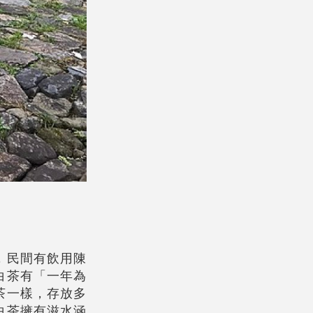
，民間有飲用陳
白茶有「一年為
茶一樣，存放多
白茶擁有滋水涵