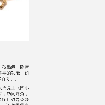
「破熱氣，除瘴
解毒的功能，如
解百毒」。
代周亮工《閩小
涼，功同犀角，
祕錄》認為茶能