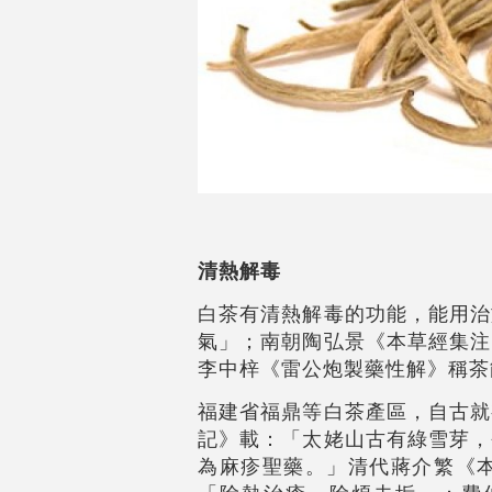
清熱解毒
白茶有清熱解毒的功能，能用治
氣」；南朝陶弘景《本草經集注
李中梓《雷公炮製藥性解》稱茶
福建省福鼎等白茶產區，自古就
記》載：「太姥山古有綠雪芽，
為麻疹聖藥。」清代蔣介繁《