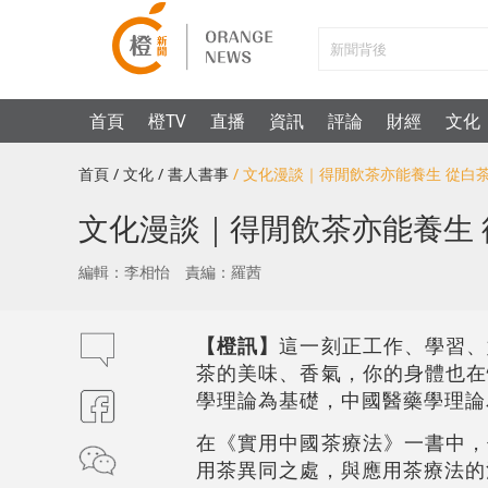
首頁
橙TV
直播
資訊
評論
財經
文化
首頁
/ 文化
/ 書人書事
/ 文化漫談｜得閒飲茶亦能養生 從白
文化漫談｜得閒飲茶亦能養生
編輯：李相怡
責編：羅茜
【橙訊】
這一刻正工作、學習、
茶的美味、香氣，你的身體也在
學理論為基礎，中國醫藥學理論
在《實用中國茶療法》一書中，
用茶異同之處，與應用茶療法的