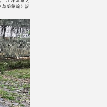
氣、江洋露霧之
中草藥彙編》記