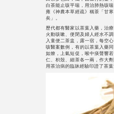
白茶能止咳平喘，用治肺熱咳喘
雍《神農本草經疏》稱茶「甘寒
矣」。
歷代都有醫家以茶葉入藥，治療
火動咳嗽、便閉及婦人經水不調
入童便二茶盅，露一宿，每空心
咳醫案數例，有的以茶葉入藥同
如燎，上氣短促，喉中痰聲響若
仁、枳殼、細茶各一兩，作大劑
用茶治病的臨牀經驗印證了茶葉