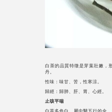
白茶的品質特徵是芽葉壯嫩，
丹。
性味：味甘、苦，性寒涼。
歸經：歸肺、肝、胃、心經。
止咳平喘
白茶多色白，屬中醫五行的金，