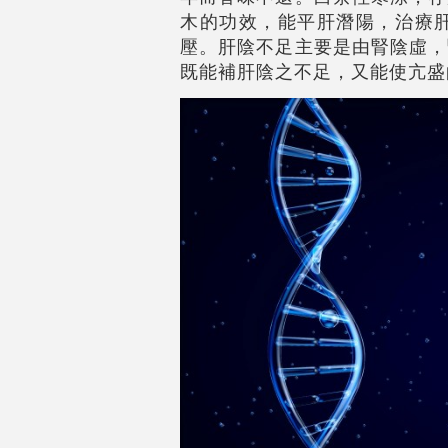
木的功效，能平肝潛陽，治療
壓。肝陰不足主要是由腎陰虛，
既能補肝陰之不足，又能使亢盛