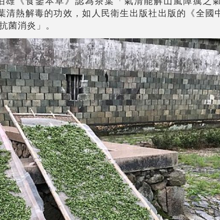
伯雄《食鑒本草》認為茶葉「氣清能解山嵐障癘之
葉清熱解毒的功效，如人民衛生出版社出版的《全國
抗菌消炎」。