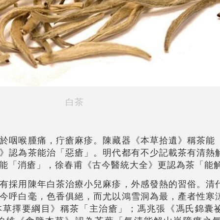
白茶
於咽喉腫痛，疔瘡麻疹。陳藏器《本草拾遺》稱茶能
》認為茶能治「惡瘡」。明代都有不少記載茶有清熱
能「消瘡」，徐春甫《古今醫統大全》更認為茶「能
有採用陳年白茶治療小兒麻疹，外感發熱的習俗。清
今呼白毫，色香俱絕，而尤以鴻雪洞為最，產者性寒
本草擇要綱目》稱茶「主治瘡」；馮兆張《馮氏錦囊