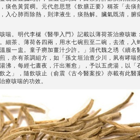
，痰色黃質稠。元代忽思慧《飲膳正要》稱茶「去痰
，入心肺而除熱，則津液生，痰熱解。臟氣既清，腑
咳喘。明代李梴《醫學入門》記載以薄荷茶治療咳嗽
。細茶、薄荷各四兩，用水七碗煎至二碗，去渣，入
溫服一盅。童子癆加薑汁少許。」清代魏之琇《續名
煎，亦有茶調組方，如「孫文垣治查少川，夙有哮喘
湯沸，每經七晝夜，汗出漸愈」，予以五虎湯，以「
飲之」，隨飲咳止（俞震《古今醫案按》亦載有此醫
治療咳喘的功效。