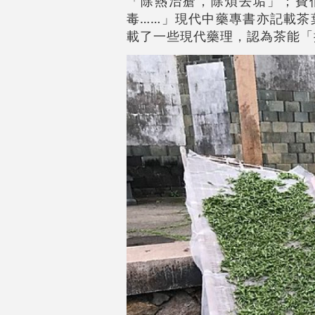
「除熱治瘡，除煩去垢」；費
毒……」現代中藥專書亦記載茶
載了一些現代藥理，認為茶能「