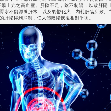
肝陽上亢之高血壓。肝陰不足，陰不制陽，以致肝陽
腎水不能滋養肝木，以及氣鬱化火，內耗肝陰所致。
的肝陽得到抑制，使人體陰陽恢復相對平衡。