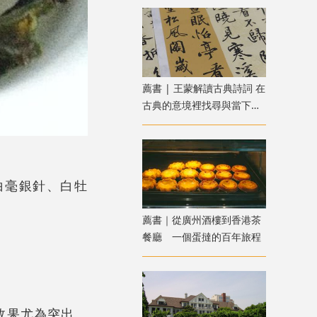
薦書 | 王蒙解讀古典詩詞 在
古典的意境裡找尋與當下共
鳴的「新鮮」
白毫銀針、白牡
薦書｜從廣州酒樓到香港茶
餐廳 一個蛋撻的百年旅程
效果尤為突出。