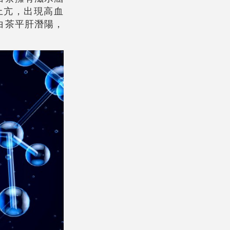
上亢，出現高血
白茶平肝潛陽，