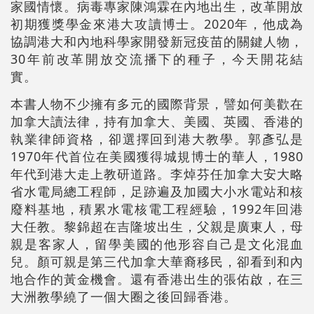
家國情懷。病毒專家陳鴻霖在內地出生，改革開放
初期獲獎學金來港大攻讀博士。2020年，他成為
協調港大和內地科學家開發新冠疫苗的關鍵人物，
30年前改革開放交流播下的種子，今天開花結
實。
本書人物不少擁有多元的國際背景，譬如何美歡在
加拿大讀法律，持有加拿大、美國、英國、香港的
執業律師資格，卻選擇回到港大教學。郭彥弘是
1970年代首位在美國獲得城規博士的華人，1980
年代到港大走上教研道路。李焯芬任加拿大安大略
省水電局總工程師，足跡遍及加國大小水電站和核
廢料基地，積累水電核電工程經驗，1992年回港
大任教。黎錦超在吉隆坡出生，父親是廣東人，母
親是客家人，留學美國的他形容自己是文化混血
兒。顏可親是第三代加拿大華裔移民，卻看到和內
地合作的黃金機會。還有香港出生的張佑啟，在三
大洲教學繞了一個大圈之後回歸香港。