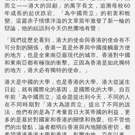
而立——港大的回顧」的萬字長文，追溯母校60
年成長的起伏跌宕、「為中國而立」的初衷和蛻
變。這篇赤子情懷洋溢的文章當年激發了新一輪的
辯論，他的結語到今天仍然擲地有聲：
「我們從歷史看到，港大的使命與香港的使命有不
可分割的關係，香港一直是外界與中國接觸最方便
的地方，也是全東南亞最現代的城市。香港對中國
和東南亞都有極強的衝擊。正因為香港是如此獨特
的地方，港大必有獨特的使命。」
港大是中國的大學，也是香港的大學。港大從誕生
日起，就有國際化的基因，是國際化的大學。自百
年前「為中國而立」這命題提出到今天，不同的人
在不同時期對「港大為誰而立」提出了不同的說
法，他們有的是為了考量昔日大英帝國的利益，更
多的是基於對國家和香港的關懷和熱愛。但不管他
們的出發點，論者都明白香港與內地關係密切，都
希望通過香港大學和香港，影響內地。百年以來，