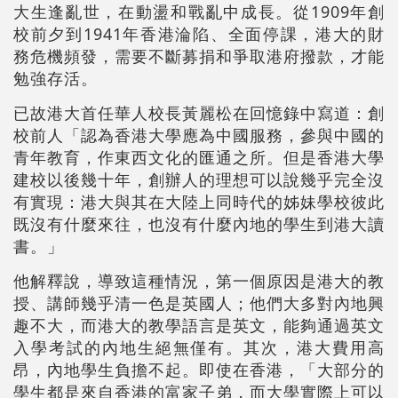
大生逢亂世，在動盪和戰亂中成長。從1909年創
校前夕到1941年香港淪陷、全面停課，港大的財
務危機頻發，需要不斷募捐和爭取港府撥款，才能
勉強存活。
已故港大首任華人校長黃麗松在回憶錄中寫道：創
校前人「認為香港大學應為中國服務，參與中國的
青年教育，作東西文化的匯通之所。但是香港大學
建校以後幾十年，創辦人的理想可以說幾乎完全沒
有實現：港大與其在大陸上同時代的姊妹學校彼此
既沒有什麼來往，也沒有什麼內地的學生到港大讀
書。」
他解釋說，導致這種情況，第一個原因是港大的教
授、講師幾乎清一色是英國人；他們大多對內地興
趣不大，而港大的教學語言是英文，能夠通過英文
入學考試的內地生絕無僅有。其次，港大費用高
昂，內地學生負擔不起。即使在香港，「大部分的
學生都是來自香港的富家子弟，而大學實際上可以