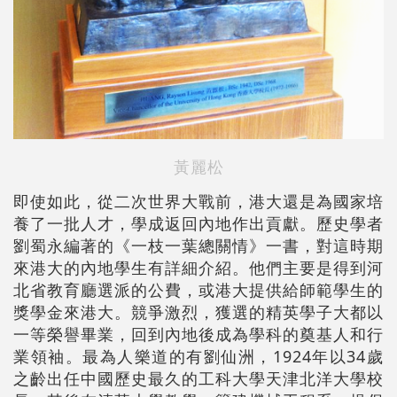
黃麗松
即使如此，從二次世界大戰前，港大還是為國家培
養了一批人才，學成返回內地作出貢獻。歷史學者
劉蜀永編著的《一枝一葉總關情》一書，對這時期
來港大的內地學生有詳細介紹。他們主要是得到河
北省教育廳選派的公費，或港大提供給師範學生的
獎學金來港大。競爭激烈，獲選的精英學子大都以
一等榮譽畢業，回到內地後成為學科的奠基人和行
業領袖。最為人樂道的有劉仙洲，1924年以34歲
之齡出任中國歷史最久的工科大學天津北洋大學校