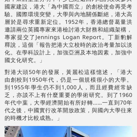
國家建設，港大「為中國而立」的創校使命再受考
驗。國際環境突變，大學與內地關係斷絕，港大高
層於是尋求重新定位。1952年，香港總督葛量洪
邀請兩位英國專家來港檢討港大財務和組織架構，
專家提交了Jennings Logan Report。丁新豹解
釋說，這個「報告把港大立校時的政治考量加以淡
化。在學科設計上，加強亞洲及本地因素，加強中
國文化研究。」
對港大頭50年的發展，黃麗松這樣憶述，「港大
由創校到1950年代，仍是一個規模很小的大學。
到1955年學生仍不到1,000人，而且經費經常缺
乏，亦談不上有什麼重要的學術研究。到了1960
年代中葉，大學經濟開始有所好轉……一直到70年
代之後，中國實行改革開放政策，與國內大學往來
的時機才比較成熟。」