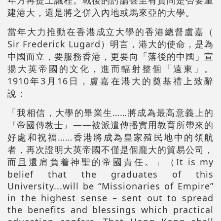
年方再提上議程。戰後的討論甚至有質問是否要重
建港大，還是將之併入內地或馬來亞的大學。
當年大力推動在香港成立大學的香港總督盧嘉（
Sir Frederick Lugard）明言，港大的使命，是為
中國而立，要服務香港，更要向「落後的中國」宣
揚大英帝國的文化，進而輻射整個「遠東」。
1910年3月16日，盧嘉在港大的奠基禮上致辭
說：
「我相信，大學的畢業生……將成為最高意義上的
『帝國傳教士』——被派遣傳播實用教育所帶來的
好處和祝福……香港將成為皇家殖民地中的領航
者，再次證明大英帝國不僅是個龐大的貿易公司，
而且還肩負着神聖的帝國責任。」（It is my
belief that the graduates of this
University...will be “Missionaries of Empire”
in the highest sense – sent out to spread
the benefits and blessings which practical