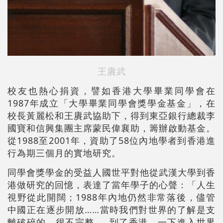
王賡武
校友也熱心捐資，譬如香港大學畢業同學會在
1987年成立「大學畢業同學會獎學金基金」，在
校長黃麗松和王賡武協助下，得到東亞銀行總裁李
國寶和信興集團主席蒙民偉襄助，籌辦啟動基金。
從1988至2001年，資助了58位內地學者到香港進
行為期三個月的實地研究。
同學會獎學金的受益人國世平對他從武漢大學到香
港做研究的回憶，表達了當年學子的心聲：「人生
視野從此開闊；1988年內地仍然非常落後，儘管
中國正在逐步開放……當時我們對世界的了解是支
離破碎的，很不完整……到了香港，一下進入世界