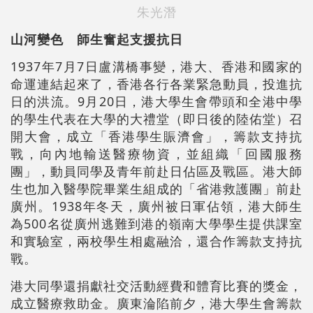
朱光潛
山河變色 師生奮起支援抗日
1937年7月7日盧溝橋事變，港大、香港和國家的
命運連結起來了，香港各行各業緊急動員，投進抗
日的洪流。9月20日，港大學生會帶頭和全港中學
的學生代表在大學的大禮堂（即日後的陸佑堂）召
開大會，成立「香港學生賑濟會」，籌款支持抗
戰，向內地輸送醫療物資，並組織「回國服務
團」，動員同學及青年前赴日佔區及戰區。港大師
生也加入醫學院畢業生組成的「省港救護團」前赴
廣州。1938年冬天，廣州被日軍佔領，港大師生
為500名從廣州逃難到港的嶺南大學學生提供課室
和實驗室，兩校學生相處融洽，還合作籌款支持抗
戰。
港大同學還捐獻社交活動經費和體育比賽的獎金，
成立醫療救助金。廣東淪陷前夕，港大學生會籌款