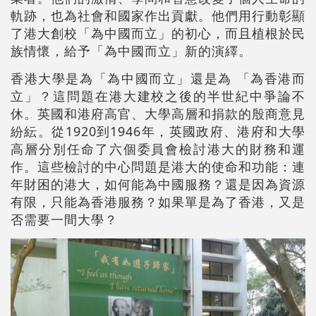
軌跡，也為社會和國家作出貢獻。他們用行動彰顯
了港大創校「為中國而立」的初心，而且植根於民
族情懷，給予「為中國而立」新的演繹。
香港大學是為「為中國而立」還是為 「為香港而
立」？這問題在港大建校之後的半世紀中爭論不
休。英國和港府高官、大學高層和捐款的殷商意見
紛紜。從1920到1946年，英國政府、港府和大學
高層分別任命了六個委員會檢討港大的財務和運
作。這些檢討的中心問題是港大的使命和功能：連
年財困的港大，如何能為中國服務？還是因為資源
有限，只能為香港服務？如果單是為了香港，又是
否需要一間大學？