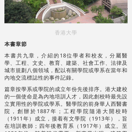
香港大學
本書章節
本書共九章，介紹的18位學者和校友，分屬醫
學、工程、文史、教育、建築、社會工作、法律及
城市規劃八個領域，配以有關學院或學系在當年和
內地交流標誌性的事件記錄。
篇章按學系或學院的成立年份先後排序。港大建校
的一個使命是為內地培訓人才，因此創校時最先設
立實用性的學院或學系。醫學院的前身華人西醫書
院，創辦於1887年；工程學院隨港大開校時
（1911年）成立，接着有文學院（1913年），旨
在培訓教師；四年後教育系（1917年）成立。至