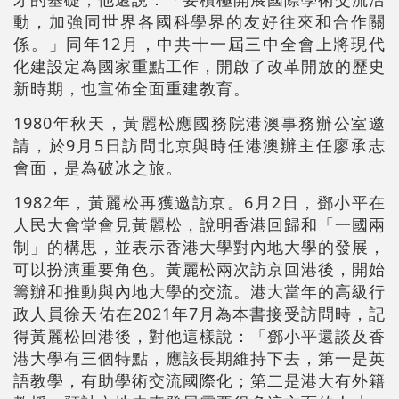
動，加強同世界各國科學界的友好往來和合作關
係。」同年12月，中共十一屆三中全會上將現代
化建設定為國家重點工作，開啟了改革開放的歷史
新時期，也宣佈全面重建教育。
1980年秋天，黃麗松應國務院港澳事務辦公室邀
請，於9月5日訪問北京與時任港澳辦主任廖承志
會面，是為破冰之旅。
1982年，黃麗松再獲邀訪京。6月2日，鄧小平在
人民大會堂會見黃麗松，說明香港回歸和「一國兩
制」的構思，並表示香港大學對內地大學的發展，
可以扮演重要角色。黃麗松兩次訪京回港後，開始
籌辦和推動與內地大學的交流。港大當年的高級行
政人員徐天佑在2021年7月為本書接受訪問時，記
得黃麗松回港後，對他這樣說：「鄧小平還談及香
港大學有三個特點，應該長期維持下去，第一是英
語教學，有助學術交流國際化；第二是港大有外籍