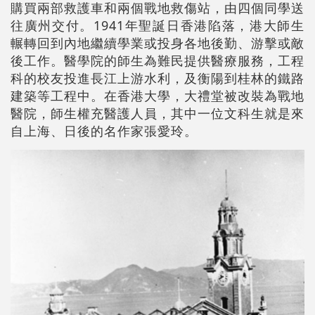
購買兩部救護車和兩個戰地救傷站，由四個同學送
往廣州交付。1941年聖誕日香港陷落，港大師生
輾轉回到內地繼續學業或投身各地後勤、游擊或敵
後工作。醫學院的師生為難民提供醫療服務，工程
科的校友投進長江上游水利，及衡陽到桂林的鐵路
建築等工程中。在香港大學，大禮堂被改裝為戰地
醫院，師生權充醫護人員，其中一位文科生就是來
自上海、日後的名作家張愛玲。