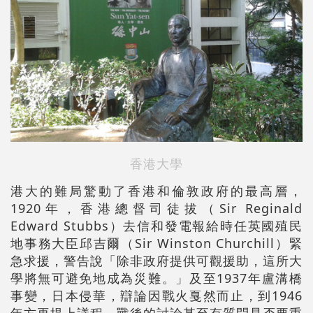
香港大學
港大的難局驚動了香港和倫敦政府的最高層，
1920年，香港總督司徒拔（Sir Reginald
Edward Stubbs）去信和發電報給時任英國殖民
地事務大臣邱吉爾（Sir Winston Churchill）緊
急求援，警告說「除非政府提供可觀援助，這所大
學將無可避免地成為災難。」及至1937年盧溝橋
事變，日本侵華，辯論因戰火戛然而止，到1946