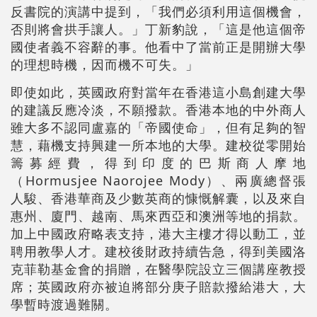
反書院的演講中提到，「我們必須利用這個機會，
否則將會拱手讓人。」丁新豹說，「這是他這個帝
國使者義不容辭的事。他看中了當前正是開辦大學
的理想時機，因而機不可失。」
即使如此，英國政府對當年在香港這小島創建大學
的建議反應冷淡，不願撥款。香港本地的中外商人
雖大多不認同盧嘉的「帝國使命」，但有足夠的智
慧，藉機支持興建一所本地的大學。建校從零開始
籌募經費，得到印度的巴斯商人摩地
（Hormusjee Naorojee Mody）、兩廣總督張
人駿、香港華商及少數英商的慷慨解囊，以及來自
惠州、廈門、越南、馬來西亞和澳洲等地的捐款。
加上中國政府略表支持，港大主樓才得以動工，並
聘用教學人才。建校後財政持續告急，得到美國洛
克菲勒基金會的捐贈，在醫學院設立三個講座教授
席；英國政府亦被迫將部分庚子賠款撥給港大，大
學暫時渡過難關。