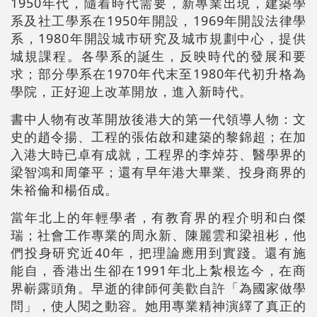
1950年代，隨着時代需要，新專業出現，建築學
系及社工學系在1950年開設，1969年開設法律學
系，1980年開設城巿研究及城巿規劃中心，提供
城規課程。各學系的誕生，反映時代的發展和要
求；部分學系在1970年代末至1980年代初升格為
學院，正好迎上改革開放，進入新時代。
書中人物有改革開放後港大的第一代領導人物：文
史的趙令揚、工程的張佑啟和建築的黎錦超；在加
入港大時已卓有成就，工程界的李焯芬、醫學界的
梁智鴻和周肇平；還有早年港大畢業、投身商界的
朱裕倫和楊佰成。
當年北上的年輕學者，有教育界的程介明和白傑
瑞；社會工作專業的周永新、陳麗雲和梁祖彬，他
們投身研究近40年，把理論應用到實踐。還有施
能自，香港出生卻在1991年北上紮根迄今，在商
界嶄露頭角。早逝的律師何美歡自許「為國家做學
問」，使人閱之動容。她用專業精神演繹了真正的