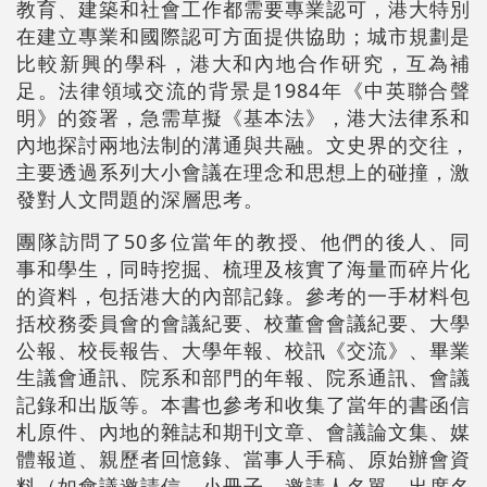
教育、建築和社會工作都需要專業認可，港大特別
在建立專業和國際認可方面提供協助；城市規劃是
比較新興的學科，港大和內地合作研究，互為補
足。法律領域交流的背景是1984年《中英聯合聲
明》的簽署，急需草擬《基本法》，港大法律系和
內地探討兩地法制的溝通與共融。文史界的交往，
主要透過系列大小會議在理念和思想上的碰撞，激
發對人文問題的深層思考。
團隊訪問了50多位當年的教授、他們的後人、同
事和學生，同時挖掘、梳理及核實了海量而碎片化
的資料，包括港大的內部記錄。參考的一手材料包
括校務委員會的會議紀要、校董會會議紀要、大學
公報、校長報告、大學年報、校訊《交流》、畢業
生議會通訊、院系和部門的年報、院系通訊、會議
記錄和出版等。本書也參考和收集了當年的書函信
札原件、內地的雜誌和期刊文章、會議論文集、媒
體報道、親歷者回憶錄、當事人手稿、原始辦會資
料（如會議邀請信、小冊子、邀請人名單、出席名