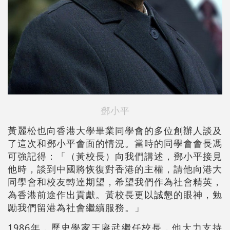
鄧小平
黃麗松也向香港大學畢業同學會的多位創辦人談及
了這次和鄧小平會面的情況。當時的同學會會長馮
可強記得：「（黃校長）向我們講述，鄧小平接見
他時，談到中國將恢復對香港的主權，請他向港大
同學會和校友轉達期望，希望我們作為社會精英，
為香港前途作出貢獻。黃校長更以誠懇的眼神，勉
勵我們留港為社會繼續服務。」
1986年，歷史學家王賡武繼任校長，他大力支持