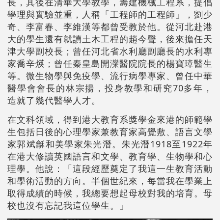
長，其後在清華大學教學，籌建機械工程系，提倡
學理與實驗並重，人稱「工程師的工程師」，劉少
奇、李富春、李維漢等都曾受教於他。從河北赴港
大的學生還有就讀土木工程的趙今聲，後來擔任天
津大學副校長；曾任河北省水利廳副廳長的水利專
家喬辛煐；曾任秦皇島開灤醫院院長的楊寶璋醫生
等。微生物學與免疫學、流行病學專家、曾任中華
醫學會會長的林宗揚，投身教學和研究70多年，
造就了幾代醫學人才。
在文科領域，得到港大教育系獎學金來港的師範學
生包括日後的心理學家兼教育家高覺敷、語言文學
家郭斌龢和美學家朱光潛。朱光潛1918至1922年
在港大修讀英國語言和文學、教育學、生物學和心
理學。他說：「這段經歷奠定了我這一生教育活動
和學術活動的方向。半個世紀來，每當我在學業上
取得成績的時候，我總要想起母校對我的培育。母
校也沒有忘記我這位學生。」