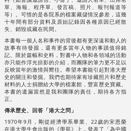
單、海報、程序單、發言稿、照片、報刊報道等
等）。可惜的是各院系的檔案藏儲情況參差，這幾
十年間有部分資料及原始記錄因各種原因已經散
失、銷毀或藏在民間。
本書每一個人名和事件的背後都有更深遠和動人的
故事有待發掘，還有更多當年人物的事蹟值得銘
記。限於篇幅和史料，對書中人物和各領域的活動
亦只能作浮光掠影的介紹，而團隊的筆力更不足以
反映當年的激情與嚮往。希望本書能引起對港大歷
史的關注和發掘。我們也期待家有珍藏照片和歷史
材料的人士捐贈給大學的檔案館，豐富歷史寶藏。
本書的遺漏當然是我和團隊的責任，期待各方指
正。
傳承歷史、回答「港大之問」
1970年9月，剛從經濟學系畢業、22歲的宋恩榮
在港大學生會出版的《學苑》上，發表了「為中國