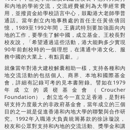
和內地的學術交流，交流經費被列為大學經常費
用，並撥資金給學校語言中心，鼓勵港大老師學普
通話。當年創立內地事務處的首任主任黃依倩回
憶，1989至1992年間，王賡武特別要加強面向內
地的工作，要學生了解中國，成立基金。王校長對
校友說，「希望通過這些活動，港大能夠多少實現
90年前創校時的一個理想，在溝通中港文化、服
務中國的大業上，有點貢獻。」
就像當年對港大建校解囊相助一樣，支持各種和內
地交流活動的包括個人、商界、本地和國際基金
會，詳細有記錄可考的見本書附錄。譬如在1979
年成立的裘槎基金會（Croucher
Foundation），創立迄今一直立足香港，是對科
研支持力度最大的非政府基金會，當年成立的三個
目的之一就是促進香港和內地大學的聯繫與合作研
究。1992年入職港大負責統籌募款的徐詠璇說，
校友和公眾對支持和內地的交流活動、獎學金和講