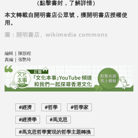
（點擊書封，了解詳情）
本文轉載自開明書店公眾號，獲
開明書店授權使
用。
圖：開明書店、wikimedia commons
編輯 | 陳顗程
責編 | 張艷玲
#經濟
#哲學
#哲學家
#經濟學
#馬克思
#馬克思哲學實現的哲學主題轉換