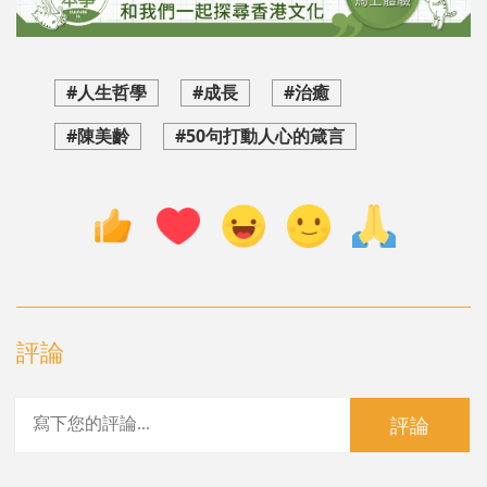
#人生哲學
#成長
#治癒
#陳美齡
#50句打動人心的箴言
評論
評論