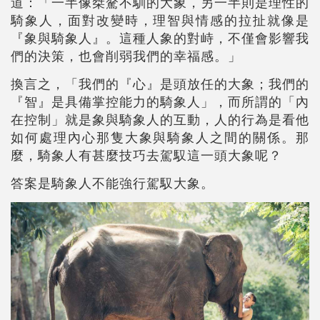
道：「一半像桀驁不馴的大象，另一半則是理性的
騎象人，面對改變時，理智與情感的拉扯就像是
『象與騎象人』。這種人象的對峙，不僅會影響我
們的決策，也會削弱我們的幸福感。」
換言之，「我們的『心』是頭放任的大象；我們的
『智』是具備掌控能力的騎象人」，而所謂的「內
在控制」就是象與騎象人的互動，人的行為是看他
如何處理內心那隻大象與騎象人之間的關係。那
麼，騎象人有甚麼技巧去駕馭這一頭大象呢？
答案是騎象人不能強行駕馭大象。