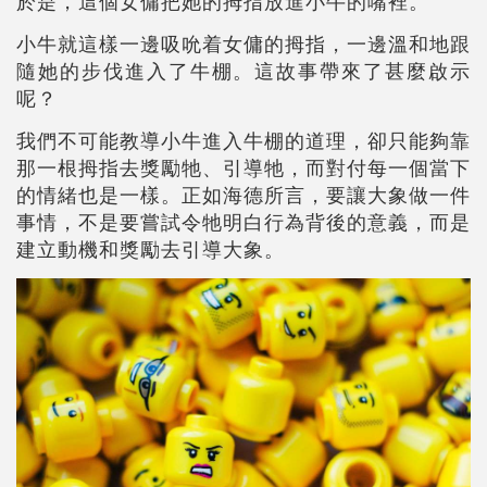
於是，這個女傭把她的拇指放進小牛的嘴裡。
小牛就這樣一邊吸吮着女傭的拇指，一邊溫和地跟
隨她的步伐進入了牛棚。這故事帶來了甚麼啟示
呢？
我們不可能教導小牛進入牛棚的道理，卻只能夠靠
那一根拇指去獎勵牠、引導牠，而對付每一個當下
的情緒也是一樣。正如海德所言，要讓大象做一件
事情，不是要嘗試令牠明白行為背後的意義，而是
建立動機和獎勵去引導大象。