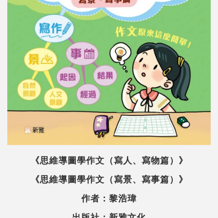
《思維導圖學作文（寫人、寫物篇）》
《思維導圖學作文（寫景、寫事篇）》
作者：黎浩瑋
出版社：新雅文化