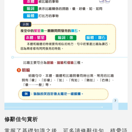
修辭佳句賞析
掌握了基礎知識之後，可多讀修辭佳句，積纍語