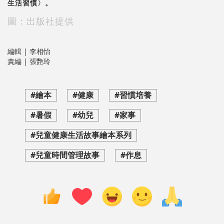
生活習慣〉。
圖：出版社提供
編輯 | 李相怡
責編 | 張艷玲
#繪本
#健康
#習慣培養
#暑假
#幼兒
#家事
#兒童健康生活故事繪本系列
#兒童時間管理故事
#作息