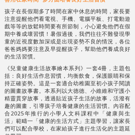
孩子在長假期多了時間在家中休息的時間，家長要
注意提醒他們看電視、手機、電腦平板、打電動遊
戲等等的放鬆時間要有所節制，小心避免他們在假
期中養成壞習慣！暑假過後，我們往往不難發現學
童的近視度數加深或是出現姿勢不良的情況，各位
爸爸媽媽要注意及早提醒孩子，幫助他們養成良好
的生活習慣。
《兒童健康生活故事繪本系列》一套4冊，主題包
括：良好生活作息習慣，均衡飲食，保護眼睛和保
持正確姿勢。這是一套適合幼稚園至初小孩子閱讀
的圖畫故事書。本系列以大德德、小維維和守護小
精靈貫穿故事，透過貼近孩子生活的故事，活潑有
趣的圖畫，引導孩子培養健康的生活習慣。內容配
合2025年推行的小學人文科課程中「健康與生
活」範疇一「健康的生活方式」主題學習，讓家長
們可以配合學校，在家給孩子進行生活化的主題延