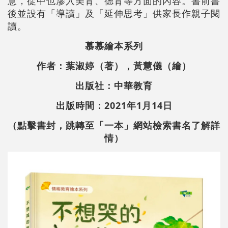
意，從中也滲入美育、德育等方面的內容。書前書
後並設有「導讀」及「延伸思考」供家長作親子閱
讀。
慕慕繪本系列
作者：葉淑婷（著），黃慧儀（繪）
出版社：中華教育
出版時間：2021年1月14日
（點擊書封，跳轉至「一本」網站檢索書名了解詳
情）