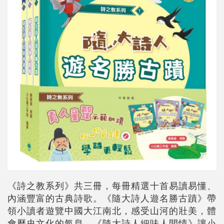
《詩之教系列》共三冊，每冊精選十首易讀易懂、
內涵豐富的古典詩歌。《隨大詩人遊名勝古蹟》帶
領小讀者遊覽中國大江南北，感受山河的壯美，體
會歷史文化的氣息。《隨大詩人細味人間情》讓小