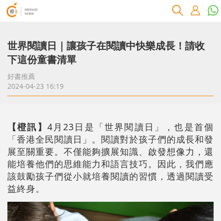
世界閱讀日｜讓孩子在閱讀中快樂成長！請收
下這份童書清單
好書推薦
2024-04-23 16:19
【橙訊】
4月23日是「世界閱讀日」，也是首個
「香港全民閱讀日」。閱讀對於孩子們的成長和發
展至關重要。不僅能夠擴展知識、啟發想像力，還
能培養他們的思維能力和語言技巧。因此，我們應
該鼓勵孩子們從小就培養閱讀的習慣，透過閱讀受
益終身。