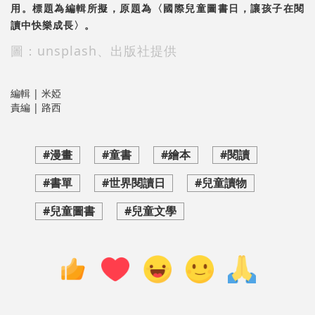
用。標題為編輯所擬，原題為〈國際兒童圖書日，讓孩子在閱
讀中快樂成長〉。
圖：unsplash、出版社提供
編輯 | 米婭
責編 | 路西
#漫畫
#童書
#繪本
#閱讀
#書單
#世界閱讀日
#兒童讀物
#兒童圖書
#兒童文學