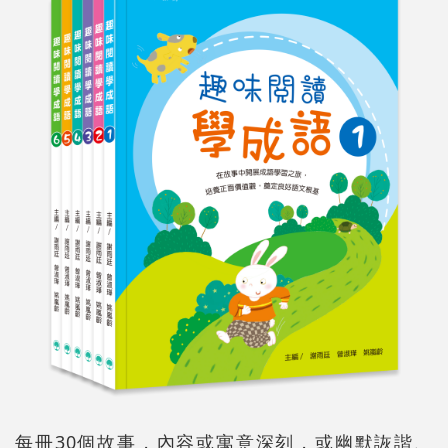
每冊30個故事，內容或寓意深刻，或幽默詼諧、