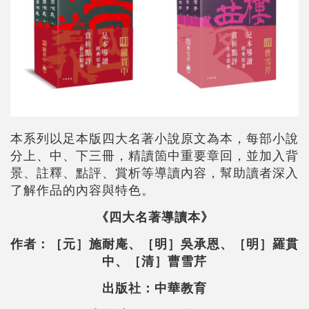
本系列以足本版四大名著小說原文為本，每部小說
分上、中、下三冊，精讀箇中重要章回，並加入背
景、註釋、點評、賞析等導讀內容，幫助讀者深入
了解作品的內容與特色。
《四大名著導讀本》
作者：［元］施耐庵、［明］吳承恩、［明］羅貫
中、［清］曹雪芹
出版社：中華教育