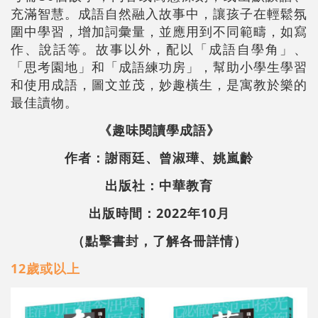
充滿智慧。成語自然融入故事中，讓孩子在輕鬆氛
圍中學習，增加詞彙量，並應用到不同範疇，如寫
作、說話等。故事以外，配以「成語自學角」、
「思考園地」和「成語練功房」，幫助小學生學習
和使用成語，圖文並茂，妙趣橫生，是寓教於樂的
最佳讀物。
《趣味閱讀學成語》
作者：謝雨廷、曾淑璍、姚嵐齡
出版社：中華教育
出版時間：2022年10月
（點擊書封，了解各冊詳情）
12歲或以上