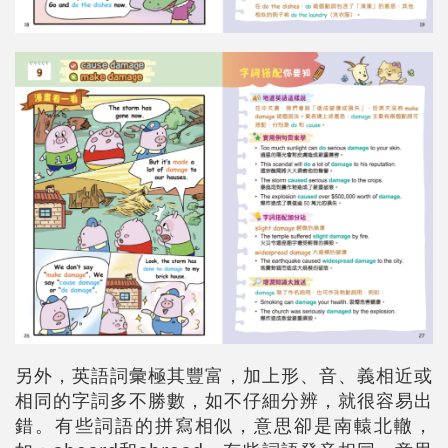
另外，英語詞彙極其豐富，加上形、音、義相近或
相同的字詞多不勝數，如不仔細分辨，就很容易出
錯。有些詞語的拼寫相似，意思卻是南轅北轍，