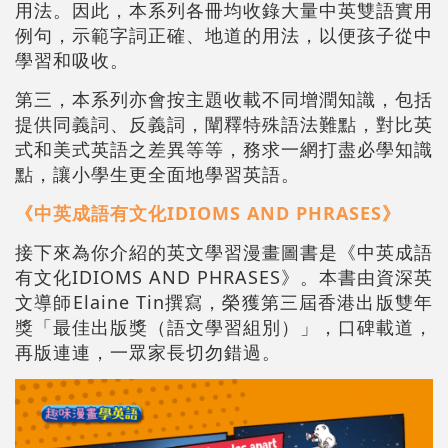
用法。因此，本系列各冊均收錄大量中英雙語實用
例句，示範字詞正確、地道的用法，以便孩子從中
學習和吸收。
第三，本系列亦會按主題收載不同增潤知識，包括
提供同義詞、反義詞，闡釋特殊語法難點，對比英
式和美式英語之差異等等，務求一網打盡必學知識
點，讓小學生更全面地學習英語。
《中英成語有文化IDIOMS AND PHRASES》
接下來為你介紹的英文學習漫畫圖書是《中英成語
有文化IDIOMS AND PHRASES》。本書由資深英
文導師Elaine Tin撰寫，榮獲第三屆香港出版雙年
獎「最佳出版獎（語文學習組別）」，口碑載道，
再版連連，一眾家長切勿錯過。