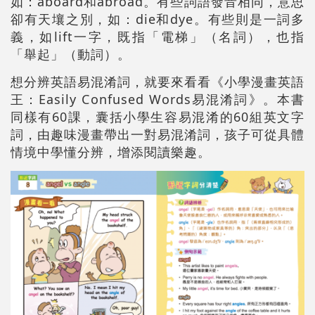
如：aboard和abroad。有些詞語發音相同，意思
卻有天壤之別，如：die和dye。有些則是一詞多
義，如lift一字，既指「電梯」（名詞），也指
「舉起」（動詞）。
想分辨英語易混淆詞，就要來看看《小學漫畫英語
王：Easily Confused Words易混淆詞》。本書
同樣有60課，囊括小學生容易混淆的60組英文字
詞，由趣味漫畫帶出一對易混淆詞，孩子可從具體
情境中學懂分辨，增添閱讀樂趣。