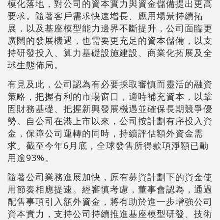
模化落地，對公司的資本實力與資金儲備提出更高
要求。隨著客戶需求快速增長、應用場景持續拓
展，以及基座模型能力邊界不斷提升，公司面臨更
廣闊的發展機遇，也需要更充足的資本儲備，以支
持研發投入、算力基礎設施建設、商業化拓展及全
球生態佈局。
有見及此，公司認為有必要採取審慎而靈活的融資
策略，把握有利的市場窗口，適時補充資本，以鞏
固財務基礎、把握新興發展機遇並確保長期競爭優
勢。自公司在港上市以來，公司按計劃有序投入資
金，保障公司運轉的同時，持續評估額外資金需
求。截至今年6月底，全球發售所得款項淨額已動
用逾93%。
隨著公司業務進展加快，原有募資計劃下的資金使
用節奏相應提速。經審慎考慮，董事會認為，通過
配售事項引入額外資金，將有助於進一步增強公司
資本實力，支持公司持續推進基座模型研發、技術