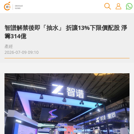
智譜解禁後即「抽水」 折讓13%下限價配股 淨
籌314億
產經
2026-07-09 09:10