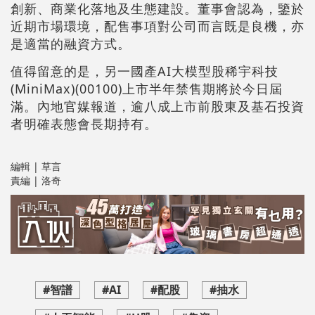
創新、商業化落地及生態建設。董事會認為，鑒於
近期市場環境，配售事項對公司而言既是良機，亦
是適當的融資方式。
值得留意的是，另一國產AI大模型股稀宇科技
(MiniMax)(00100)上市半年禁售期將於今日屆
滿。內地官媒報道，逾八成上市前股東及基石投資
者明確表態會長期持有。
編輯 | 草言
責編 | 洛奇
#智譜
#AI
#配股
#抽水