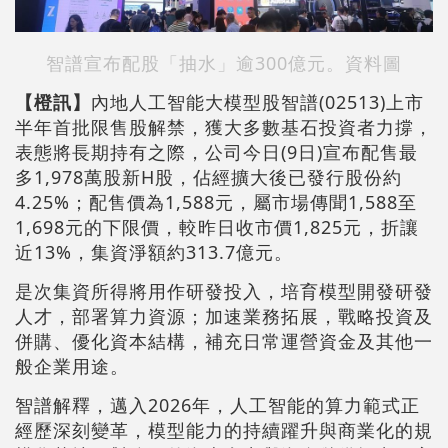
智譜宣布配股「抽水」逾300億元。資料圖
【橙訊】
內地人工智能大模型股智譜(02513)上市
半年首批限售股解禁，獲大多數基石投資者力撐，
表態將長期持有之際，公司今日(9日)宣布配售最
多1,978萬股新H股，佔經擴大後已發行股份約
4.25%；配售價為1,588元，屬市場傳聞1,588至
1,698元的下限價，較昨日收市價1,825元，折讓
近13%，集資淨額約313.7億元。
是次集資所得將用作研發投入，培育模型開發研發
人才，部署算力資源；加速業務拓展，戰略投資及
併購、優化資本結構，補充日常運營資金及其他一
般企業用途。
智譜解釋，邁入2026年，人工智能的算力範式正
經歷深刻變革，模型能力的持續躍升與商業化的規