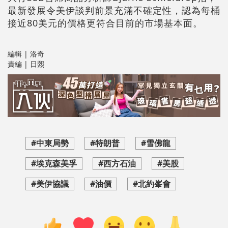
最新發展令美伊談判前景充滿不確定性，認為每桶
接近80美元的價格更符合目前的市場基本面。
編輯 | 洛奇
責編 | 日熙
#中東局勢
#特朗普
#雪佛龍
#埃克森美孚
#西方石油
#美股
#美伊協議
#油價
#北約峯會