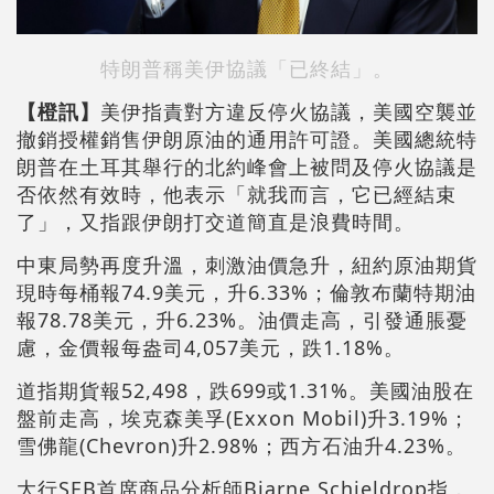
特朗普稱美伊協議「已終結」。
【橙訊】
美伊指責對方違反停火協議，美國空襲並
撤銷授權銷售伊朗原油的通用許可證。美國總統特
朗普在土耳其舉行的北約峰會上被問及停火協議是
否依然有效時，他表示「就我而言，它已經結束
了」，又指跟伊朗打交道簡直是浪費時間。
中東局勢再度升溫，刺激油價急升，紐約原油期貨
現時每桶報74.9美元，升6.33%；倫敦布蘭特期油
報78.78美元，升6.23%。油價走高，引發通脹憂
慮，金價報每盎司4,057美元，跌1.18%。
道指期貨報52,498，跌699或1.31%。美國油股在
盤前走高，埃克森美孚(Exxon Mobil)升3.19%；
雪佛龍(Chevron)升2.98%；西方石油升4.23%。
大行SEB首席商品分析師Bjarne Schieldrop指，